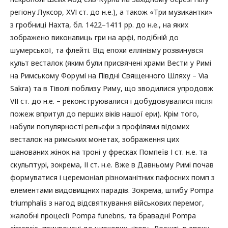
регіону Луксор, ХVІ ст. до н.е.), а також «Три музикантки»
з гробниці Нахта, бл. 1422–1411 рр. до н.е., на яких
зображено виконавиць гри на арфі, подібній до
шумерської, та флейті. Від епохи еллінізму розвинувся
культ весталок (яким були присвячені храми Вести у Римі
на Римському Форумі на Півдні Священного Шляху – Via
Sakra) та в Тіволі поблизу Риму, що зводилися упродовж
VІІ ст. до н.е. – реконструювалися і добудовувалися після
пожеж впритул до перших віків нашої ери). Крім того,
набули популярності рельєфи з профілями відомих
весталок на римських монетах, зображення цих
шанованих жінок на троні у фресках Помпеїв І ст. н.е. та
скульптурі, зокрема, ІІ ст. н.е. Вже в Давньому Римі почав
формуватися і церемоніал різноманітних пафосних помп з
елементами видовищних парадів. Зокрема, штибу Pompa
triumphalis з нагод відсвяткування військових перемог,
жалобні процесії Pompa funebris, та бравадні Рompa