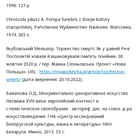
1998. 127 p.
Chrościcki Juliusz A. Pompa funebris z dziejόw kultury
staropolskiej. Państwowe Wydawnictwo Naukowe. Warszawa,
1974. 365 s.
Якубовський Мельхіор. Торжество смерті. Як у давній Речі
Посполитій ховали й вшановували пам’ять покійних. 30
жовтня 2020 р. / пер. Жанна Слоньовська. Проєкт «Нова
Польща». URL :
https://novapolshcha.pl/article/torzhestvo-
smerti/
(дата звернення: 20.10.2022).
Баженова О.Д. Монументально-декоративное искусство
Несвижа ХVІІІ века: европейский контекст и
стилистическое своеобразие : автореф. дис. на соиск. д-ра
искусствоведения. ГНК «Центр исследований
белорусской культуры, языка и литературы» НАН
Беларуси. Минск, 2013. 53 с.