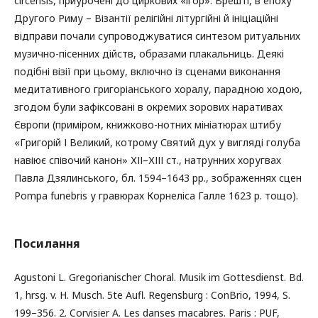
circensis, приурочені до циркових «ігор». Врешті, в епоху
Другого Риму – Візантії релігійні літургійні й ініціаційні
відправи почали супроводжуватися синтезом ритуальних
музично-пісенних дійств, образами плакальниць. Деякі
подібні візії при цьому, включно із сценами виконання
медитативного григоріанського хоралу, парадною ходою,
згодом були зафіксовані в окремих зорових наративах
Європи (приміром, книжково-нотних мініатюрах штибу
«Григорій І Великий, котрому Святий дух у вигляді голуба
навіює співочий канон» ХІІ–ХІІІ ст., натрунних хоругвах
Павла Дзялинського, бл. 1594–1643 рр., зображеннях сцен
Pompa funebris у гравюрах Корнеліса Галле 1623 р. тощо).
Посилання
Agustoni L. Gregorianischer Choral. Musik im Gottesdienst. Bd.
1, hrsg. v. H. Musch. 5te Aufl. Regensburg : ConBrio, 1994, S.
199–356. 2. Corvisier A. Les danses macabres. Paris : PUF,