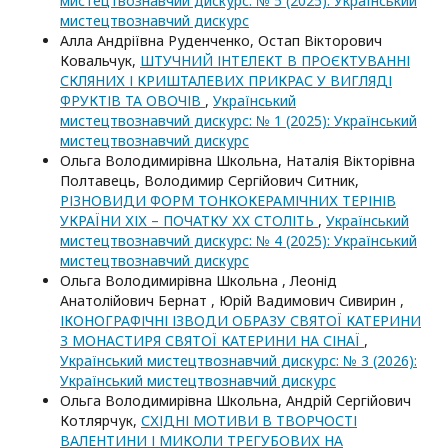
мистецтвознавчий дискурс: № 5 (2025): Український
мистецтвознавчий дискурс
Алла Андріївна Руденченко, Остап Вікторович
Ковальчук,
ШТУЧНИЙ ІНТЕЛЕКТ В ПРОЄКТУВАННІ
СКЛЯНИХ І КРИШТАЛЕВИХ ПРИКРАС У ВИГЛЯДІ
ФРУКТІВ ТА ОВОЧІВ
,
Український
мистецтвознавчий дискурс: № 1 (2025): Український
мистецтвознавчий дискурс
Ольга Володимирівна Школьна, Наталія Вікторівна
Полтавець, Володимир Сергійович Ситник,
РІЗНОВИДИ ФОРМ ТОНКОКЕРАМІЧНИХ ТЕРІНІВ
УКРАЇНИ ХІХ – ПОЧАТКУ ХХ СТОЛІТЬ
,
Український
мистецтвознавчий дискурс: № 4 (2025): Український
мистецтвознавчий дискурс
Ольга Володимирівна Школьна , Леонід
Анатолійович Бернат , Юрій Вадимович Сивирин ,
ІКОНОГРАФІЧНІ ІЗВОДИ ОБРАЗУ СВЯТОЇ КАТЕРИНИ
З МОНАСТИРЯ СВЯТОЇ КАТЕРИНИ НА СІНАЇ
,
Український мистецтвознавчий дискурс: № 3 (2026):
Український мистецтвознавчий дискурс
Ольга Володимирівна Школьна, Андрій Сергійович
Котлярчук,
СХІДНІ МОТИВИ В ТВОРЧОСТІ
ВАЛЕНТИНИ І МИКОЛИ ТРЕГУБОВИХ НА