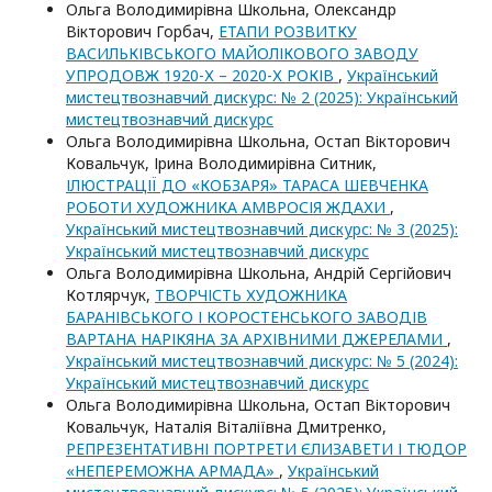
Ольга Володимирівна Школьна, Олександр
Вікторович Горбач,
ЕТАПИ РОЗВИТКУ
ВАСИЛЬКІВСЬКОГО МАЙОЛІКОВОГО ЗАВОДУ
УПРОДОВЖ 1920-Х – 2020-Х РОКІВ
,
Український
мистецтвознавчий дискурс: № 2 (2025): Український
мистецтвознавчий дискурс
Ольга Володимирівна Школьна, Остап Вікторович
Ковальчук, Ірина Володимирівна Ситник,
ІЛЮСТРАЦІЇ ДО «КОБЗАРЯ» ТАРАСА ШЕВЧЕНКА
РОБОТИ ХУДОЖНИКА АМВРОСІЯ ЖДАХИ
,
Український мистецтвознавчий дискурс: № 3 (2025):
Український мистецтвознавчий дискурс
Ольга Володимирівна Школьна, Андрій Сергійович
Котлярчук,
ТВОРЧІСТЬ ХУДОЖНИКА
БАРАНІВСЬКОГО І КОРОСТЕНСЬКОГО ЗАВОДІВ
ВАРТАНА НАРІКЯНА ЗА АРХІВНИМИ ДЖЕРЕЛАМИ
,
Український мистецтвознавчий дискурс: № 5 (2024):
Український мистецтвознавчий дискурс
Ольга Володимирівна Школьна, Остап Вікторович
Ковальчук, Наталія Віталіївна Дмитренко,
РЕПРЕЗЕНТАТИВНІ ПОРТРЕТИ ЄЛИЗАВЕТИ І ТЮДОР
«НЕПЕРЕМОЖНА АРМАДА»
,
Український