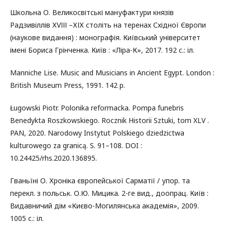
Школьна О. Великосвітські мануфактури князів
Радзивіллів ХVІІІ –ХІХ століть на теренах Східної Європи
(наукове видання) : монографія. Київський університет
імені Бориса Грінченка. Київ : «Ліра-К», 2017. 192 с.: іл.
Manniche Lise. Music and Musicians in Ancient Egypt. London :
British Museum Press, 1991. 142 p.
Ługowski Piotr. Polonika reformacka. Pompa funebris
Benedykta Roszkowskiego. Rocznik Historii Sztuki, tom XLV .
PAN, 2020. Narodowy Instytut Polskiego dziedzictwa
kulturowego za granicą. S. 91–108. DOI :
10.24425/rhs.2020.136895.
Гваньїні О. Хроніка європейської Сарматії / упор. та
перекл. з польськ. О.Ю. Мицика. 2-ге вид., доопрац. Київ :
Видавничий дім «Києво-Могилянська академія», 2009.
1005 с.: іл.