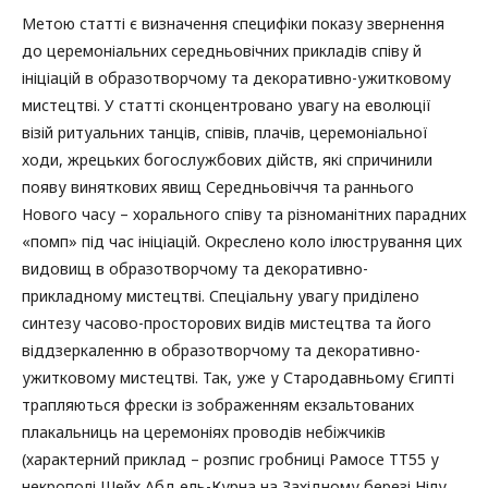
Метою статті є визначення специфіки показу звернення
до церемоніальних середньовічних прикладів співу й
ініціацій в образотворчому та декоративно-ужитковому
мистецтві. У статті сконцентровано увагу на еволюції
візій ритуальних танців, співів, плачів, церемоніальної
ходи, жрецьких богослужбових дійств, які спричинили
появу виняткових явищ Середньовіччя та раннього
Нового часу – хорального співу та різноманітних парадних
«помп» під час ініціацій. Окреслено коло ілюстрування цих
видовищ в образотворчому та декоративно-
прикладному мистецтві. Спеціальну увагу приділено
синтезу часово-просторових видів мистецтва та його
віддзеркаленню в образотворчому та декоративно-
ужитковому мистецтві. Так, уже у Стародавньому Єгипті
трапляються фрески із зображенням екзальтованих
плакальниць на церемоніях проводів небіжчиків
(характерний приклад – розпис гробниці Рамосе ТТ55 у
некрополі Шейх Абд ель-Курна на Західному березі Нілу