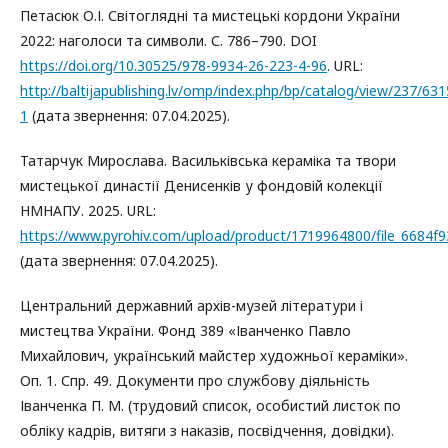
Петасюк О.І. Світоглядні та мистецькі кордони України
2022: наголоси та символи. С. 786–790. DOI
https://doi.org/10.30525/978-9934-26-223-4-96
. URL:
http://baltijapublishing.lv/omp/index.php/bp/catalog/view/237/63
1
(дата звернення: 07.04.2025).
Татарчук Мирослава. Васильківська кераміка та твори
мистецької династії Денисенків у фондовій колекції
НМНАПУ. 2025. URL:
https://www.pyrohiv.com/upload/product/1719964800/file_6684f
(дата звернення: 07.04.2025).
Центральний державний архів-музей літератури і
мистецтва України. Фонд 389 «Іванченко Павло
Михайлович, український майстер художньої кераміки».
Оп. 1. Спр. 49. Документи про службову діяльність
Іванченка П. М. (трудовий список, особистий листок по
обліку кадрів, витяги з наказів, посвідчення, довідки).