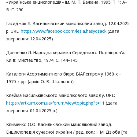
«Українська енциклопедія» ім. М. П. Бажана, 1995. Т. 1: А–
В. С. 290.
Гасиджак Л. Васильківський майоліковий завод. 12.04.2025
р. URL:
https://www.facebook.com/lesia.hasydzack
(дата
звернення: 12.04.2025).
Данченко Л. Народна кераміка Середнього Подніпров’я.
Київ: Мистецтво, 1974. С. 144–145.
Каталоги Асортиментного бюро ВІАЛегпрому 1960-х –
1970-х рр. (архів О. В. Школьної).
Клейма Васильківського майолікового заводу. URL:
https://artkum.com.ua/forum/viewtopic.php?t=11
(дата
звернення: 01.04.2025 р.).
Клименко О.О. Васильківський майоліковий завод.
Енциклопедія сучасної України / ред. кол.: І. М. Дзюба [та