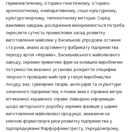
герменевтичному, історико-генетичному, історико-
хронологічному, компаративному, соціо-культурному,
культуротворчому, типологічному методах. Серед
важливих завдань дослідження виокремлюється потреба
окреслити сутність промислових засад розвитку
виготовлення майоліки у Василькові упродовж останніх
ста років, аналіз асортименту фабрикату підприємства
періоду артілі «Керамік», Васильківського майолікового
заводу, окремих приватних фірм на колишніх виробничих
потужностях вказаної установи; розкриття специфіки
творчості провідних майстрів у галузі виробництва
посуду, ваз, сувенірних творів, аксесуарів та скульптури
означеного підприємства, з-поміж яких є справжні метри
вітчизняної керамічної справи. Наведено інформацію
щодо авторського доробку окремих фахівців у царині
виготовлення майолікової продукції, зважаючи на
ключові формотворчі риси розвитку підприємства у
підпорядкуванні Фарфорфаянстресту, Укрхудожпрому,