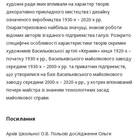
художні ради яких впливали на характер творів
декоративно-прикладного мистецтва і дизайну
означеного виробництва 1930-х – 2020-х рр.
Охарактеризовано найбільш значущі, знакові роботи
відомих авторів згаданого підприємства галузі. Розкрито
специфічні особливості характеристики творів окремих
художників Васильківської артілі «Керамік» кінця 1920-х –
початку 1930-х рр., Васильківського майолікового заводу
середини 1930-х – 2000-х рр. та приватних підприємств,
що утворилися на базі Васильківського майолікового
заводу середини 2000-х – 2020-х рр., у котрих впізнаваний
почерк майстра зі знанням технологічних засад
майолікової справи.
Посилання
Архів Школьної О.В. Польові дослідження Ольги