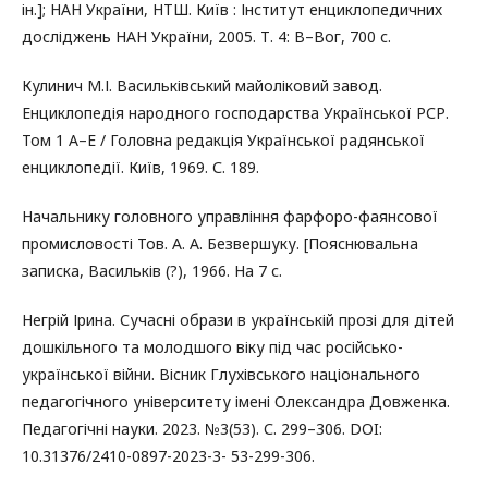
ін.]; НАН України, НТШ. Київ : Інститут енциклопедичних
досліджень НАН України, 2005. Т. 4: В–Вог, 700 с.
Кулинич М.І. Васильківський майоліковий завод.
Енциклопедія народного господарства Української РСР.
Том 1 А–Е / Головна редакція Української радянської
енциклопедії. Київ, 1969. С. 189.
Начальнику головного управління фарфоро-фаянсової
промисловості Тов. А. А. Безвершуку. [Пояснювальна
записка, Васильків (?), 1966. На 7 с.
Негрій Ірина. Сучасні образи в українській прозі для дітей
дошкільного та молодшого віку під час російсько-
української війни. Вісник Глухівського національного
педагогічного університету імені Олександра Довженка.
Педагогічні науки. 2023. №3(53). С. 299–306. DOI:
10.31376/2410-0897-2023-3- 53-299-306.