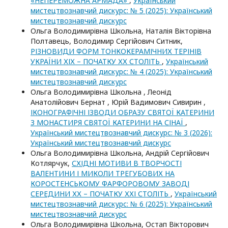
«НЕПЕРЕМОЖНА АРМАДА»
,
Український
мистецтвознавчий дискурс: № 5 (2025): Український
мистецтвознавчий дискурс
Ольга Володимирівна Школьна, Наталія Вікторівна
Полтавець, Володимир Сергійович Ситник,
РІЗНОВИДИ ФОРМ ТОНКОКЕРАМІЧНИХ ТЕРІНІВ
УКРАЇНИ ХІХ – ПОЧАТКУ ХХ СТОЛІТЬ
,
Український
мистецтвознавчий дискурс: № 4 (2025): Український
мистецтвознавчий дискурс
Ольга Володимирівна Школьна , Леонід
Анатолійович Бернат , Юрій Вадимович Сивирин ,
ІКОНОГРАФІЧНІ ІЗВОДИ ОБРАЗУ СВЯТОЇ КАТЕРИНИ
З МОНАСТИРЯ СВЯТОЇ КАТЕРИНИ НА СІНАЇ
,
Український мистецтвознавчий дискурс: № 3 (2026):
Український мистецтвознавчий дискурс
Ольга Володимирівна Школьна, Андрій Сергійович
Котлярчук,
СХІДНІ МОТИВИ В ТВОРЧОСТІ
ВАЛЕНТИНИ І МИКОЛИ ТРЕГУБОВИХ НА
КОРОСТЕНСЬКОМУ ФАРФОРОВОМУ ЗАВОДІ
СЕРЕДИНИ ХХ – ПОЧАТКУ ХХІ СТОЛІТЬ
,
Український
мистецтвознавчий дискурс: № 6 (2025): Український
мистецтвознавчий дискурс
Ольга Володимирівна Школьна, Остап Вікторович