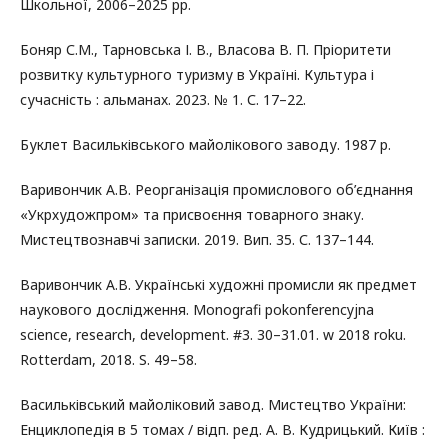
Школьної, 2006–2025 рр.
Боняр С.М., Тарновська І. В., Власова В. П. Пріоритети
розвитку культурного туризму в Україні. Культура і
сучасність : альманах. 2023. № 1. С. 17–22.
Буклет Васильківського майолікового заводу. 1987 р.
Варивончик А.В. Реорганізація промислового об’єднання
«Укрхудожпром» та присвоєння товарного знаку.
Мистецтвознавчі записки. 2019. Вип. 35. С. 137–144.
Варивончик А.В. Українські художні промисли як предмет
наукового дослідження. Monografi pokonferencyjna
science, research, development. #3. 30–31.01. w 2018 roku.
Rotterdam, 2018. S. 49–58.
Васильківський майоліковий завод. Мистецтво України:
Енциклопедія в 5 томах / відп. ред. А. В. Кудрицький. Київ :