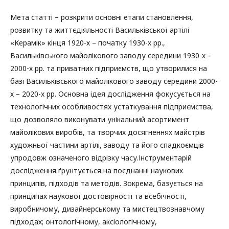
Мета статті – розкрити основні етапи становлення,
розвитку та життєдіяльності Васильківської артілі
«Керамік» кінця 1920-х – початку 1930-х рр.,
Васильківського майолікового заводу середини 1930-х –
2000-х рр. та приватних підприємств, що утворилися на
базі Васильківського майолікового заводу середини 2000-
х – 2020-х рр. Основна ідея дослідження фокусується на
технологічних особливостях устаткування підприємства,
що дозволяло виконувати унікальний асортимент
майолікових виробів, та творчих досягненнях майстрів
художньої частини артілі, заводу та його спадкоємців
упродовж означеного відрізку часу.Інструментарій
дослідження ґрунтується на поєднанні наукових
принципів, підходів та методів. Зокрема, базується на
принципах наукової достовірності та всебічності,
виробничому, дизайнерському та мистецтвознавчому
підходах; онтологічному, аксіологічному,