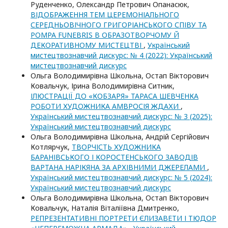
Руденченко, Олександр Петрович Опанасюк,
ВІДОБРАЖЕННЯ ТЕМ ЦЕРЕМОНІАЛЬНОГО
СЕРЕДНЬОВІЧНОГО ГРИГОРІАНСЬКОГО СПІВУ ТА
POMPA FUNEBRIS В ОБРАЗОТВОРЧОМУ Й
ДЕКОРАТИВНОМУ МИСТЕЦТВІ
,
Український
мистецтвознавчий дискурс: № 4 (2022): Український
мистецтвознавчий дискурс
Ольга Володимирівна Школьна, Остап Вікторович
Ковальчук, Ірина Володимирівна Ситник,
ІЛЮСТРАЦІЇ ДО «КОБЗАРЯ» ТАРАСА ШЕВЧЕНКА
РОБОТИ ХУДОЖНИКА АМВРОСІЯ ЖДАХИ
,
Український мистецтвознавчий дискурс: № 3 (2025):
Український мистецтвознавчий дискурс
Ольга Володимирівна Школьна, Андрій Сергійович
Котлярчук,
ТВОРЧІСТЬ ХУДОЖНИКА
БАРАНІВСЬКОГО І КОРОСТЕНСЬКОГО ЗАВОДІВ
ВАРТАНА НАРІКЯНА ЗА АРХІВНИМИ ДЖЕРЕЛАМИ
,
Український мистецтвознавчий дискурс: № 5 (2024):
Український мистецтвознавчий дискурс
Ольга Володимирівна Школьна, Остап Вікторович
Ковальчук, Наталія Віталіївна Дмитренко,
РЕПРЕЗЕНТАТИВНІ ПОРТРЕТИ ЄЛИЗАВЕТИ І ТЮДОР