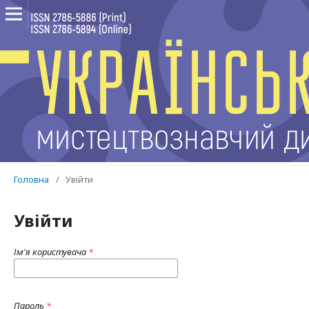
Головна
/
Увійти
Увійти
Ім'я користувача
*
Пароль
*