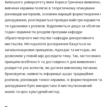
Київського університету імені Бориса Грінченка виявлено,
вивченні кераміки полягає в теоретичному опануванні
різновидів матеріалів, основних варіацій формотворення і
декорування, розглядаються провідні майстри-керамісти
та художники з розписів. Відрізняються дещо за обсягом
годин і відмінністю розділів програми кафедри
образотворчого мистецтва і кафедри декоративного
мистецтва. Методологія дослідження базується на
загальнонаукових принципах, підходах та методах, які
дозволили у повній мірі дослідити тему. Так, застосовано
принципи всебічності та достовірності для виявлення і
розкриття усіх аспектів, які дотичні вивченому питанню.
Враховуючи, наявність інформації щодо традиційних
розписів, різновидів тонкої кераміки, їх формотворення та
декорування було використано й мистецтвознавчий
аналіз та крос-культурний метод.