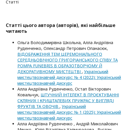
Статті
Статті цього автора (авторів), які найбільше
читають
Ольга Володимирівна Школьна, Алла Андріївна
Руденченко, Олександр Петрович Опанасюк,
ВІДОБРАЖЕННЯ ТЕМ ЦЕРЕМОНІАЛЬНОГО
СЕРЕДНЬОВІЧНОГО ГРИГОРІАНСЬКОГО СПІВУ ТА
POMPA FUNEBRIS В ОБРАЗОТВОРЧОМУ Й
ДЕКОРАТИВНОМУ МИСТЕЦТВІ
,
Український
мистецтвознавчий дискурс: № 4 (2022): Український
мистецтвознавчий дискурс
Алла Андріївна Руденченко, Остап Вікторович
Ковальчук,
ШТУЧНИЙ ІНТЕЛЕКТ В ПРОЄКТУВАННІ
СКЛЯНИХ І КРИШТАЛЕВИХ ПРИКРАС У ВИГЛЯДІ
ФРУКТІВ ТА ОВОЧІВ
,
Український
мистецтвознавчий дискурс: № 1 (2025): Український
мистецтвознавчий дискурс
Алла Андріївна Руденченко , Андрій Миколайович
Мешко , Юлія Віталіївна Халмурадова , Руслан