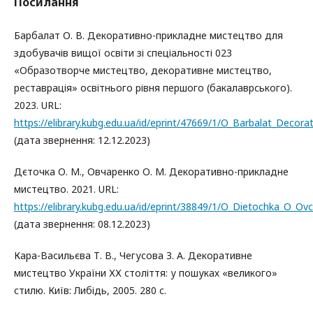
Посилання
Барбалат О. В. Декоративно-прикладне мистецтво для
здобувачів вищої освіти зі спеціальності 023
«Образотворче мистецтво, декоративне мистецтво,
реставрація» освітнього рівня першого (бакалаврського).
2023. URL:
https://elibrary.kubg.edu.ua/id/eprint/47669/1/O_Barbalat_Decor
(дата звернення: 12.12.2023)
Дєточка О. М., Овчаренко О. М. Декоративно-прикладне
мистецтво. 2021. URL:
https://elibrary.kubg.edu.ua/id/eprint/38849/1/O_Dietochka_O_
(дата звернення: 08.12.2023)
Кара-Васильєва Т. В., Чегусова З. А. Декоративне
мистецтво України ХХ століття: у пошуках «великого»
стилю. Київ: Либідь, 2005. 280 с.