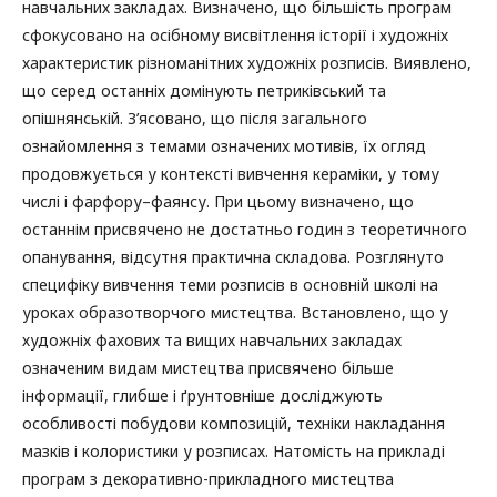
навчальних закладах. Визначено, що більшість програм
сфокусовано на осібному висвітлення історії і художніх
характеристик різноманітних художніх розписів. Виявлено,
що серед останніх домінують петриківський та
опішнянській. З’ясовано, що після загального
ознайомлення з темами означених мотивів, їх огляд
продовжується у контексті вивчення кераміки, у тому
числі і фарфору–фаянсу. При цьому визначено, що
останнім присвячено не достатньо годин з теоретичного
опанування, відсутня практична складова. Розглянуто
специфіку вивчення теми розписів в основній школі на
уроках образотворчого мистецтва. Встановлено, що у
художніх фахових та вищих навчальних закладах
означеним видам мистецтва присвячено більше
інформації, глибше і ґрунтовніше досліджують
особливості побудови композицій, техніки накладання
мазків і колористики у розписах. Натомість на прикладі
програм з декоративно-прикладного мистецтва