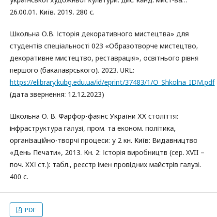
26.00.01. Київ. 2019. 280 с.
Школьна О.В. Історія декоративного мистецтва» для
студентів спеціальності 023 «Образотворче мистецтво,
декоративне мистецтво, реставрація», освітнього рівня
першого (бакалаврського). 2023. URL:
https://elibrary.kubg.edu.ua/id/eprint/37483/1/O_Shkolna_IDM.pdf
(дата звернення: 12.12.2023)
Школьна О. В. Фарфор-фаянс України ХХ століття:
інфраструктура галузі, пром. та економ. політика,
організаційно-творчі процеси: у 2 кн. Київ: Видавництво
«День Печати», 2013. Кн. 2: Історія виробництв (сер. XVII –
поч. ХХІ ст.): табл., реєстр імен провідних майстрів галузі.
400 с.
PDF