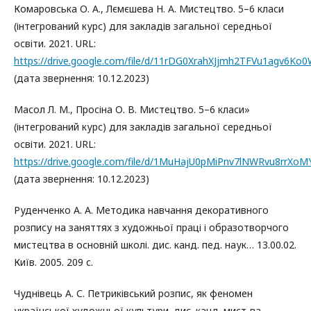
Комаровська О. А., Лємєшева Н. А. Мистецтво. 5–6 класи
(інтегрований курс) для закладів загальної середньої
освіти. 2021. URL:
https://drive.google.com/file/d/11rDG0XrahXJjmh2TFVu1agv6Ko
(дата звернення: 10.12.2023)
Масол Л. М., Просіна О. В. Мистецтво. 5–6 класи»
(інтегрований курс) для закладів загальної середньої
освіти. 2021. URL:
https://drive.google.com/file/d/1MuHajU0pMiPnv7lNWRvu8rrXo
(дата звернення: 10.12.2023)
Руденченко А. А. Методика навчання декоративного
розпису на заняттях з художньої праці і образотворчого
мистецтва в основній школі. дис. канд. пед. наук… 13.00.02.
Київ. 2005. 209 с.
Чуднівець А. С. Петриківський розпис, як феномен
української художньої культури. дис. канд. мист-ва…