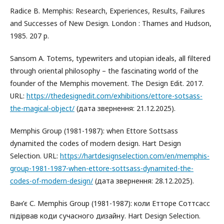
Radice B. Memphis: Research, Experiences, Results, Failures
and Successes of New Design. London : Thames and Hudson,
1985. 207 p.
Sansom A. Totems, typewriters and utopian ideals, all filtered
through oriental philosophy – the fascinating world of the
founder of the Memphis movement. The Design Edit. 2017.
URL:
https://thedesignedit.com/exhibitions/ettore-sotsass-
the-magical-object/
(дата звернення: 21.12.2025).
Memphis Group (1981-1987): when Ettore Sottsass
dynamited the codes of modern design. Hart Design
Selection. URL:
https://hartdesignselection.com/en/memphis-
group-1981-1987-when-ettore-sottsass-dynamited-the-
codes-of-modern-design/
(дата звернення: 28.12.2025).
Ван’є С. Memphis Group (1981-1987): коли Етторе Соттсасс
підірвав коди сучасного дизайну. Hart Design Selection.