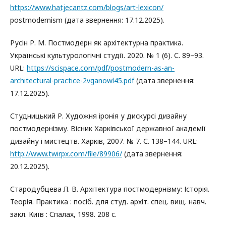
https://www.hatjecantz.com/blogs/art-lexicon/
postmodernism (дата звернення: 17.12.2025).
Русін Р. М. Постмодерн як архітектурна практика.
Українські культурологічні студії. 2020. № 1 (6). С. 89–93.
URL:
https://scispace.com/pdf/postmodern-as-an-
architectural-practice-2vganowl45.pdf
(дата звернення:
17.12.2025).
Студницький Р. Художня іронія у дискурсі дизайну
постмодернізму. Вісник Харківської державної академії
дизайну і мистецтв. Харків, 2007. № 7. С. 138–144. URL:
http://www.twirpx.com/file/89906/
(дата звернення:
20.12.2025).
Стародубцева Л. В. Архітектура постмодернізму: Історія.
Теорія. Практика : посіб. для студ. архіт. спец. вищ. навч.
закл. Київ : Спалах, 1998. 208 с.