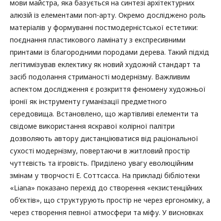
мови майстра, яка базується на синтезі архітектурних
алюзій із елементами поп-арту. Окремо досліджено роль
матеріалів у формуванні постмодерністської естетики:
поєднання пластикового ламінату з експресивними
принтами із благородними породами дерева. Такий підхід
легітимізував еклектику як новий художній стандарт та
засіб подолання стриманості модернізму. Важливим
аспектом дослідження є розкриття феномену художньої
іронії як інструменту гуманізації предметного
середовища. Встановлено, що жартівливі елементи та
свідоме використання яскравої колірної палітри
дозволяють автору дистанціюватися від раціональної
сухості модернізму, повертаючи в житловий простір
чуттєвість та ігровість. Приділено увагу еволюційним
змінам у творчості Е. Соттсасса. На прикладі бібліотеки
«Liana» показано перехід до створення «екзистенційних
об’єктів», що структурують простір не через ергономіку, а
через створення певної атмосфери та міфу. У висновках