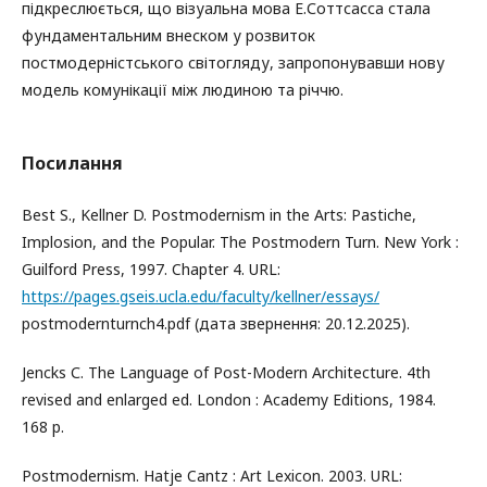
підкреслюється, що візуальна мова Е.Соттсасса стала
фундаментальним внеском у розвиток
постмодерністського світогляду, запропонувавши нову
модель комунікації між людиною та річчю.
Посилання
Best S., Kellner D. Postmodernism in the Arts: Pastiche,
Implosion, and the Popular. The Postmodern Turn. New York :
Guilford Press, 1997. Chapter 4. URL:
https://pages.gseis.ucla.edu/faculty/kellner/essays/
postmodernturnch4.pdf (дата звернення: 20.12.2025).
Jencks С. The Language of Post-Modern Architecture. 4th
revised and enlarged ed. London : Academy Editions, 1984.
168 р.
Postmodernism. Hatje Cantz : Art Lexicon. 2003. URL: