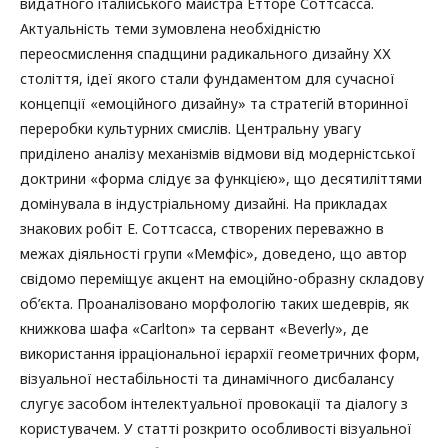
видатного італійського майстра Етторе Соттсасса.
Актуальність теми зумовлена необхідністю
переосмислення спадщини радикального дизайну ХХ
століття, ідеї якого стали фундаментом для сучасної
концепції «емоційного дизайну» та стратегій вторинної
переробки культурних смислів. Центральну увагу
приділено аналізу механізмів відмови від модерністської
доктрини «форма слідує за функцією», що десятиліттями
домінувала в індустріальному дизайні. На прикладах
знакових робіт Е. Соттсасса, створених переважно в
межах діяльності групи «Мемфіс», доведено, що автор
свідомо переміщує акцент на емоційно-образну складову
об’єкта. Проаналізовано морфологію таких шедеврів, як
книжкова шафа «Carlton» та сервант «Beverly», де
використання ірраціональної ієрархії геометричних форм,
візуальної нестабільності та динамічного дисбалансу
слугує засобом інтелектуальної провокації та діалогу з
користувачем. У статті розкрито особливості візуальної