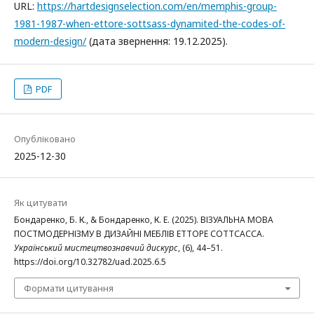
URL:
https://hartdesignselection.com/en/memphis-group-
1981-1987-when-ettore-sottsass-dynamited-the-codes-of-
modern-design/
(дата звернення: 19.12.2025).
PDF
Опубліковано
2025-12-30
Як цитувати
Бондаренко, Б. К., & Бондаренко, К. Е. (2025). ВІЗУАЛЬНА МОВА
ПОСТМОДЕРНІЗМУ В ДИЗАЙНІ МЕБЛІВ ЕТТОРЕ СОТТСАССА.
Український мистецтвознавчий дискурс
, (6), 44–51.
https://doi.org/10.32782/uad.2025.6.5
Формати цитування