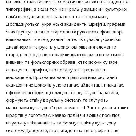
витоків, стилістичних та семіотичних аспектів акцидентної
типографіки, з акцентом на її роль у зміцненні культурної
пам’яті, візуальної впізнаваності та етнодизайну.
Досліджуються, українські акцидентні шрифти, графеми
яких ґрунтуються на стародавніх рукописах, фольклорі,
вишиванках та етнодизайні та те, як сучасні українські
дизайнери інтегрують у шрифтові рішення елементи
стародавніх рукописів, кириличних орнаментів, мотивів
вишивки та фольклорних образів, створюючи сучасні
акцидентні шрифти, що поєднують традицію з
інноваціями. Проаналізовано практики використання
акцидентних шрифтів у логотипах, айдентиці, плакатах,
оформленні подій, що зміцнюють культурні наративи,
формують стійку візуальну систему та слугують
маркерами культурної приналежності. Застосування таких
шрифтів у логотипах, назвах подій чи афішах посилює
візуальну впізнаваність та формує цілісну культурну
систему. Доведено, що акцидентна типографіка є не