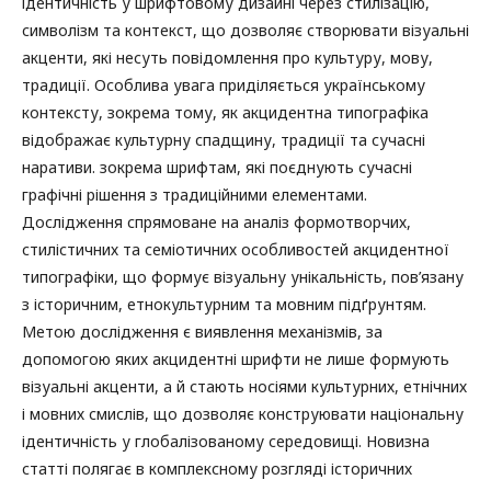
ідентичність у шрифтовому дизайні через стилізацію,
символізм та контекст, що дозволяє створювати візуальні
акценти, які несуть повідомлення про культуру, мову,
традиції. Особлива увага приділяється українському
контексту, зокрема тому, як акцидентна типографіка
відображає культурну спадщину, традиції та сучасні
наративи. зокрема шрифтам, які поєднують сучасні
графічні рішення з традиційними елементами.
Дослідження спрямоване на аналіз формотворчих,
стилістичних та семіотичних особливостей акцидентної
типографіки, що формує візуальну унікальність, пов’язану
з історичним, етнокультурним та мовним підґрунтям.
Метою дослідження є виявлення механізмів, за
допомогою яких акцидентні шрифти не лише формують
візуальні акценти, а й стають носіями культурних, етнічних
і мовних смислів, що дозволяє конструювати національну
ідентичність у глобалізованому середовищі. Новизна
статті полягає в комплексному розгляді історичних