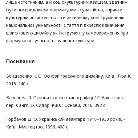
лише естетичним, а й соціокультурним явищем, здатним
бути посередником між минулим і сучасністю, сприяти
культурній резистентності й активному конструюванню
національної унікальності. Стаття підкреслює значення
шрифтового дизайну як інструменту самовираження при
формуванні сучасної візуальної культури.
Посилання
Бондаренко К. О. Основи графічного дизайну. Київ : Ліра-К,
2018. 240 с.
Bringhurst R. Основи стилю в типографіці / Р. Брінггерст;
пер. з англ. О. Сидор. Київ : Основи, 2016. 392 с.
Горбачов Д. О. Український авангард 1910–1930 років. –
Київ : Мистецтво, 1996. 400 с