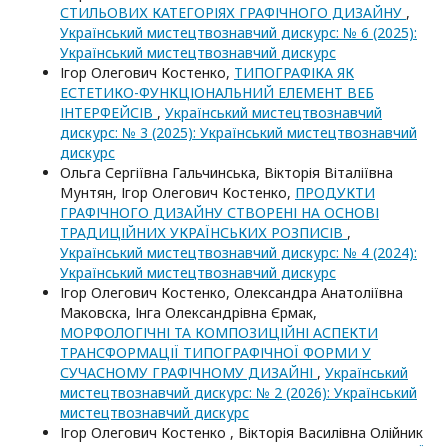
СТИЛЬОВИХ КАТЕГОРІЯХ ГРАФІЧНОГО ДИЗАЙНУ
,
Український мистецтвознавчий дискурс: № 6 (2025):
Український мистецтвознавчий дискурс
Ігор Олегович Костенко,
ТИПОГРАФІКА ЯК
ЕСТЕТИКО-ФУНКЦІОНАЛЬНИЙ ЕЛЕМЕНТ ВЕБ
ІНТЕРФЕЙСІВ
,
Український мистецтвознавчий
дискурс: № 3 (2025): Український мистецтвознавчий
дискурс
Ольга Сергіївна Гальчинська, Вікторія Віталіївна
Мунтян, Ігор Олегович Костенко,
ПРОДУКТИ
ГРАФІЧНОГО ДИЗАЙНУ СТВОРЕНІ НА ОСНОВІ
ТРАДИЦІЙНИХ УКРАЇНСЬКИХ РОЗПИСІВ
,
Український мистецтвознавчий дискурс: № 4 (2024):
Український мистецтвознавчий дискурс
Ігор Олегович Костенко, Олександра Анатоліївна
Маковска, Інга Олександрівна Єрмак,
МОРФОЛОГІЧНІ ТА КОМПОЗИЦІЙНІ АСПЕКТИ
ТРАНСФОРМАЦІЇ ТИПОГРАФІЧНОЇ ФОРМИ У
СУЧАСНОМУ ГРАФІЧНОМУ ДИЗАЙНІ
,
Український
мистецтвознавчий дискурс: № 2 (2026): Український
мистецтвознавчий дискурс
Ігор Олегович Костенко , Вікторія Василівна Олійник