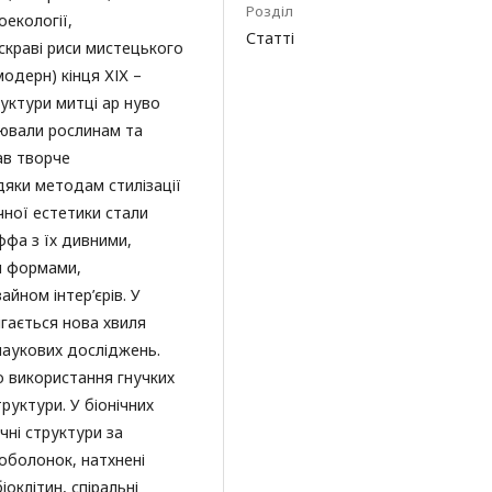
Розділ
екології,
Статті
яскраві риси мистецького
модерн) кінця ХІХ –
руктури митці ар нуво
нювали рослинам та
ав творче
яки методам стилізації
чної естетики стали
ффа з їх дивними,
и формами,
ном інтер’єрів. У
рігається нова хвиля
 наукових досліджень.
ло використання гнучких
руктури. У біонічних
чні структури за
 оболонок, натхнені
оклітин, спіральні