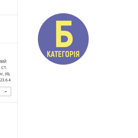
ОВІЙ
 СТ.
рс
, (6),
23.6.4