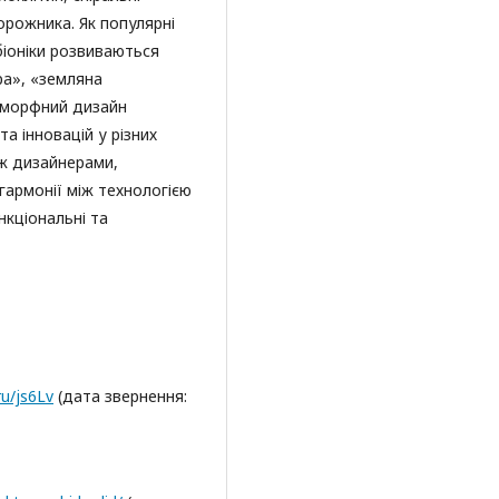
орожника. Як популярні
біоніки розвиваються
ра», «земляна
іоморфний дизайн
а інновацій у різних
іж дизайнерами,
гармонії між технологією
кціональні та
ru/js6Lv
(дата звернення: