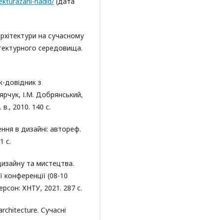
kturazahi-hadid/
(дата
архітектури на сучасному
хітектурного середовища.
к-довідник з
ярчук, І.М. Добрянський,
 в., 2010. 140 с.
ння в дизайні: автореф.
1 с.
дизайну та мистецтва.
 конференції (08-10
ерсон: ХНТУ, 2021. 287 с.
architecture. Сучасні