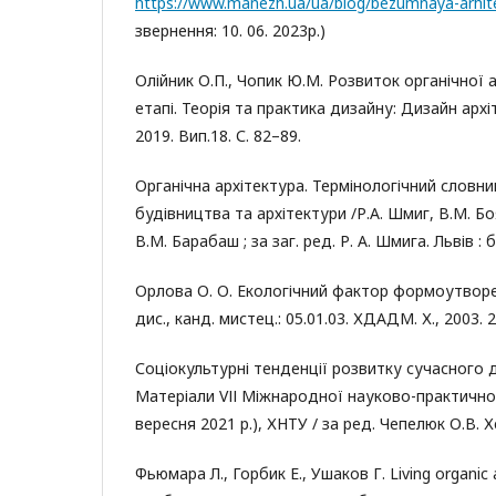
https://www.manezh.ua/ua/blog/bezumnaya-arhite
звернення: 10. 06. 2023р.)
Олійник О.П., Чопик Ю.М. Розвиток органічної 
етапі. Теорія та практика дизайну: Дизайн ар
2019. Вип.18. С. 82–89.
Органічна архітектура. Термінологічний словни
будівництва та архітектури /Р.А. Шмиг, В.М. Бо
В.М. Барабаш ; за заг. ред. Р. А. Шмига. Львів : б.
Орлова О. О. Екологічний фактор формоутворе
дис., канд. мистец.: 05.01.03. ХДАДМ. Х., 2003. 2
Соціокультурні тенденції розвитку сучасного 
Матеріали VІІ Міжнародної науково-практичної
вересня 2021 р.), ХНТУ / за ред. Чепелюк О.В. Х
Фьюмара Л., Горбик Е., Ушаков Г. Living organic 