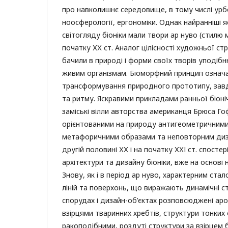
про навколишнє середовище, в тому числі урбо
ноосферології, ергономіки. Однак найранніші 
світогляду біоніки мали твори ар нуво (стилю 
початку ХХ ст. Аналог цілісності художньої ст
бачили в природі і форми своїх творів уподіб
живим організмам. Біоморфний принцип означ
трансформування природного прототипу, завд
та ритму. Яскравими прикладами ранньої біоні
заміські вілли авторства американця Брюса Го
орієнтованими на природу антигеометричним
метафоричними образами та неповторним дизай
другій половині ХХ і на початку ХХІ ст. спосте
архітектури та дизайну біоніки, вже на основі
Знову, як і в період ар нуво, характерним ста
ліній та поверхонь, що виражають динамічні ст
спорудах і дизайн-об’єктах розповсюджені аро
взірцями тваринних хребтів, структури тонких
ракоподібними, роздуті структури за взірцем бі