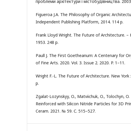
проблеми архітектури і містобудівництва. 2003.
Figueroa J.A. The Philosophy of Organic Architectur
Independent Publishing Platform, 2014. 114 p.
Frank Lloyd Wright. The Future of Architecture. –
1953. 248 р.
Paull J. The First Goetheanum: A Centenary for Org
of Fine Arts. 2020. Vol. 3. Issue 2. 2020. P. 1–11.
Wright F.-L. The Future of Architecture. New York 
р.
Zgalat-Lozynskyy, O., Matviichuk, O., Tolochyn, O
Reinforced with Silicon Nitride Particles for 3D P
Ceram. 2021. № 59. С. 515–527.