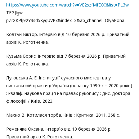
https://www.youtube.com/watch?v=VE2szfMfEOI&list=PL3w
TEGJlgw-
pZrXKPlj92Y3sd5XygUVPx&index=3&ab_channel=OlyaPona
Ковтун Віктор. Інтерв’ю від 10 березня 2026 р. Приватний
архів К. Роготченка.
Кузьма Борис. Інтерв’ю від 7 березня 2026 р. Приватний
архів К. Роготченка.
Луговська А. Е. Інституції сучасного мистецтва у
виставковій практиці України (початку 1990-х – 2020 років)
: кваліф. наукова праця на правах рукопису : дис. доктора
філософії / Київ, 2023.
Махно В. Котилася торба. Київ : Критика, 2011. 368 с.
Ременяка Оксана. Інтерв’ю від 10 березня 2026 р.
Приватний архів К. Роготченка.