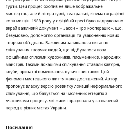
гурти. Цей процес охопив не лише зображальне
мистецтво, але й літературні, театральні, кінематографічні
кола митців. 1988 року у офіційній пресі було надруковано
вкрай важливий документ – Закон «Про кооперацію», що,
безумовно, допомогло організації та узаконенню нових
творчих об’єднань. Важливим залишалося питання
спілкування творчих людей, що відбувалося поза
офіційними спілками художників, письменників, народних
майстрів. Такими локаціями спілкування ставали кав’ярні,
клуби, приватні помешкання, вуличні виставки. Цей
феномен мистецького життя мало досліджений. Автор
пропонує власну версію розвитку локацій неформального
спілкування, що базується на численних інтерв’ю з
учасниками процесу, які жили і працювали у зазначений
період в різних містах України.
Посилання