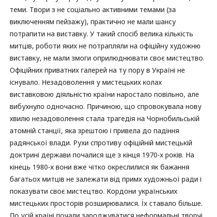
теми. Твори з не соціально активними темами (за
виключенням пейзажу), практично не мали шансу
потрапити на виставку. У такий спосіб велика кількість
митців, роботи яких не потрапляли на офіційну художню
виставку, не мали змоги оприлюднювати своє мистецтво.
Офіційних приватних галерей на ту пору в Україні не
існувало. Незадоволення у мистецьких колах
виставковою діяльністю країни наростало повільно, але
вибухнуло одночасно. Причиною, що спровокувала нову
хвилю незадоволення стала трагедія на Чорнобильській
атомній станції, яка зрештою і привела до падіння
радянської влади. Рухи спротиву офіційній мистецькій
доктрині держави почалися ще з кінця 1970-х років. На
кінець 1980-х вони вже чітко окреслилися як бажання
багатьох митців не залежати від примх художньої ради і
показувати своє мистецтво. Кордони українських
мистецьких просторів розширювалися. Їх ставало більше.
По усій країні почали зароджуватися неформальні творчі