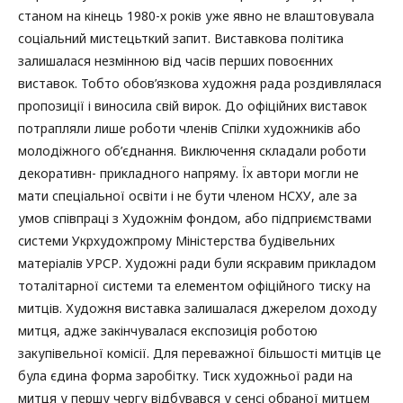
станом на кінець 1980-х років уже явно не влаштовувала
соціальний мистецьткий запит. Виставкова політика
залишалася незмінною від часів перших повоєнних
виставок. Тобто обов’язкова художня рада роздивлялася
пропозиції і виносила свій вирок. До офіційних виставок
потрапляли лише роботи членів Спілки художників або
молодіжного об’єднання. Виключення складали роботи
декоративн- прикладного напряму. Їх автори могли не
мати спеціальної освіти і не бути членом НСХУ, але за
умов співпраці з Художнім фондом, або підприємствами
системи Укрхудожпрому Міністерства будівельних
матеріалів УРСР. Художні ради були яскравим прикладом
тоталітарної системи та елементом офіційного тиску на
митців. Художня виставка залишалася джерелом доходу
митця, адже закінчувалася експозиція роботою
закупівельної комісії. Для переважної більшості митців це
була єдина форма заробітку. Тиск художньої ради на
митця у першу чергу відбувався у сенсі обраної митцем