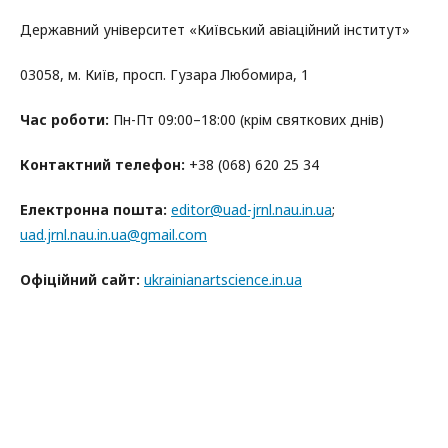
Державний університет «Київський авіаційний інститут»
03058, м. Київ, просп. Гузара Любомира, 1
Час роботи:
Пн-Пт 09:00–18:00 (крім святкових днів)
Контактний телефон:
+38 (068) 620 25 34
Електронна пошта:
editor@uad-jrnl.nau.in.ua
;
uad.jrnl.nau.in.ua@gmail.com
Офіційний сайт:
ukrainianartscience.in.ua