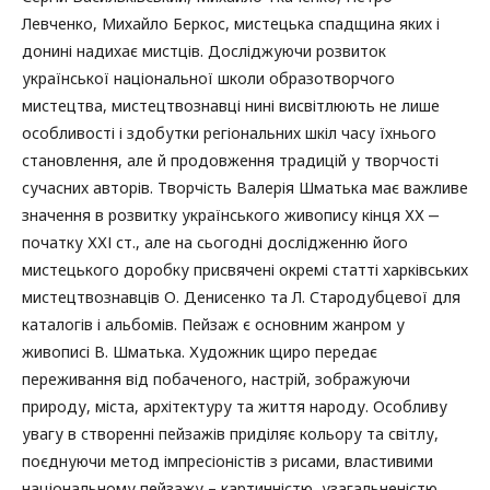
Левченко, Михайло Беркос, мистецька спадщина яких і
донині надихає мистців. Досліджуючи розвиток
української національної школи образотворчого
мистецтва, мистецтвознавці нині висвітлюють не лише
особливості і здобутки регіональних шкіл часу їхнього
становлення, але й продовження традицій у творчості
сучасних авторів. Творчість Валерія Шматька має важливе
значення в розвитку українського живопису кінця ХХ ‒
початку ХХІ ст., але на сьогодні дослідженню його
мистецького доробку присвячені окремі статті харківських
мистецтвознавців О. Денисенко та Л. Стародубцевої для
каталогів і альбомів. Пейзаж є основним жанром у
живописі В. Шматька. Художник щиро передає
переживання від побаченого, настрій, зображуючи
природу, міста, архітектуру та життя народу. Особливу
увагу в створенні пейзажів приділяє кольору та світлу,
поєднуючи метод імпресіоністів з рисами, властивими
національному пейзажу – картинністю, узагальненістю,