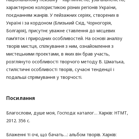
характерною колористикою різних регіонів України,
поєднанням жанрів. У пейзажних серіях, створених в
Україні і за кордоном (Близький Схід, Чорногорія,
Болгарія), присутнє уважне ставлення до місцевих
пам’яток і природних особливостей. На основі аналізу
творів мистця, спілкування з ним, ознайомлення з
мистецькими проектами, в яких він брав участь,
розглянуто особливості творчого методу В. Шматька,
стилістичні особливості творів, сучасні тенденції і
подальші спрямування у творчості.
Посилання
Благослови, душе моя, Господа: каталог… Харків: НТМТ,
2012. 356 с.
Блаженні ті очі, що бачать…: альбом творів. Харків: