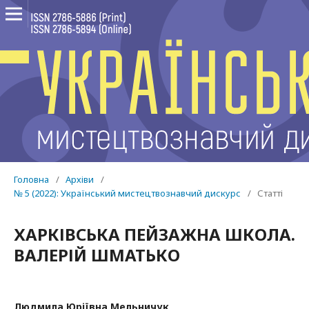
Головна
/
Архіви
/
№ 5 (2022): Український мистецтвознавчий дискурс
/
Статті
ХАРКІВСЬКА ПЕЙЗАЖНА ШКОЛА.
ВАЛЕРІЙ ШМАТЬКО
Людмила Юріївна Мельничук