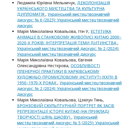
Людмила Юріївна Мельничук,
ДЕКОЛОНІЗАЦІЯ
УКРАЇНСЬКОГО МИСТЕЦТВА ТА КУЛЬТУРНА
ДИПЛОМАТІЯ
,
Український мистецтвознавчий
дискурс: № 6 (2023): Український мистецтвознавчий
дискурс
Марія Миколаївна Ковальова, Ітін У,
ЕСТЕТИКА
АНІМАЦІЇ В СТАНКОВОМУ ЖИВОПИСІ КИТАЮ 2000–
2020-Х РОКІВ: ІНТЕРПРЕТАЦІЯ ТЕМИ ДИТИНСТВА
,
Український мистецтвознавчий дискурс: № 2 (2024):
Український мистецтвознавчий дискурс
Марія Миколаївна Ковальова, Євгенія
Олександрівна Нестєрова,
ОСОБЛИВОСТІ
ПЛЕНЕРНОЇ ПРАКТИКИ В ХАРКІВСЬКОМУ
ХУДОЖНЬО-ПРОМИСЛОВОМУ ІНСТИТУТІ (ХХПІ) В
1950–1970-Х РОКАХ
,
Український мистецтвознавчий
дискурс: № 2 (2024): Український мистецтвознавчий
дискурс
Марія Миколаївна Ковальова, Цзялун Тянь,
БРОНЗОВИЙ СКУЛЬПТУРНИЙ ПОРТРЕТ ЯК ЗАСІБ
РЕПРЕЗЕНТАЦІЇ ІСТОРІЇ КИТАЮ (НА ПРИКЛАДІ
ТВОРЧОСТІ ЦЯНЬ ШАОВУ)
,
Український
мистецтвознавчий дискурс: № 5 (2025): Український