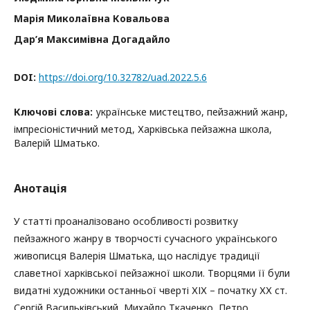
Марія Миколаївна Ковальова
Дар’я Максимівна Догадайло
DOI:
https://doi.org/10.32782/uad.2022.5.6
Ключові слова:
українське мистецтво, пейзажний жанр,
імпресіоністичний метод, Харківська пейзажна школа,
Валерій Шматько.
Анотація
У статті проаналізовано особливості розвитку
пейзажного жанру в творчості сучасного українського
живописця Валерія Шматька, що наслідує традиції
славетної харківської пейзажної школи. Творцями її були
видатні художники останньої чверті ХІХ – початку ХХ ст.
Сергій Васильківський, Михайло Ткаченко, Петро