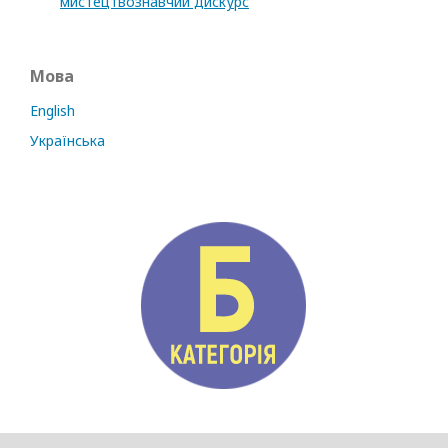
мистецтвознавчий дискурс
Мова
English
Українська