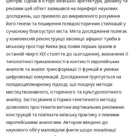
центрів. Однак в історії київської архітектури, дизайну та
реклами цей об’єкт залишався на периферії наукових
досліджень, що призвело до викривленого розуміння
його генези та поширення псевдоісторичних стилізацій у
сучасному благоустрої міста. Мета дослідження полягає
у комплексній реконструкції еволюції афішної тумби в
міському просторі Києва (від появи перших зразків в
останній чверті XIX століття до сьогодення), визначенні її
типологічної приналежності в контексті європейських
аналогів та аналізі трансформації її функцій в умовах
цифровізації комунікацій. Дослідження ґрунтується на
полідисциплінарному підході, що поєднує методи
мистецтвознавчого, історичного та культурологічного
аналізу. Застосування історико-генетичного методу
дозволило простежити витоки вертикальних рекламних
конструкцій та пов’язати київську практику з певними
європейськими аналогами. Автором введено до
наукового обігу маловідомі факти щодо локалізації