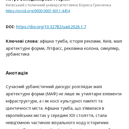
Київський столичний університет імені Бориса Грінченка
https://orcid.org/0000-0001-6011-4454
DOI:
https://doi.org/10.32782/uad.2026.1.7
Ключові слова:
афішна тумба, історія реклами, Київ, малі
архітектурні форми, Літфасс, рекламна колона, симулякр,
урбаністика
Анотація
Сучасний урбаністичний дискурс розглядає малі
архітектурні форми (МАФ) не лише як утилітарні елементи
інфраструктури, а і як носії культурної пам’яті та
ідентичності міста. Афішна тумба, що з’явилася в
європейських містах у середині XIX століття, стала
невід’ємною частиною візуального коду історичних