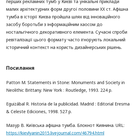
перших рекламних тумб у Києві та унікальні приклади
малих архітектурних форм другої половини XX ст. Афішна
тумба в історії Києва пройшла шлях від інноваційного
засобу боротьби з інформаційним хаосом до
ностальгічного декоративного елемента. Сучасні спроби
ревіталізації цього формату часто ігнорують локальний
історичний контекст на користь дизайнерських рішень.
Посилання
Patton M. Statements in Stone: Monuments and Society in
Neolithic Brittany. New York : Routledge, 1993. 224 p.
Eguizábal R. Historia de la publicidad. Madrid : Editorial Eresma
& Celeste Ediciones, 1998. 527 p.
Мазур В. Київська афішна тумба. Блокнот Киянина. URL:
https://kievlyanin2015.livejournal.com/46794.html