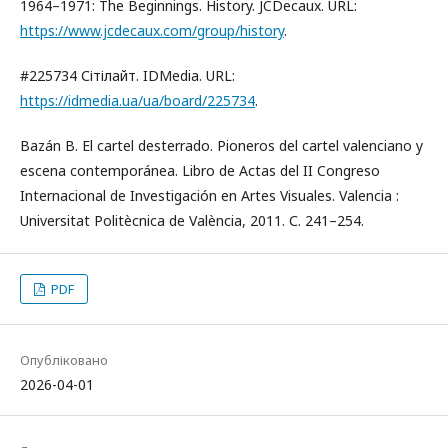
1964–1971: The Beginnings. History. JCDecaux. URL:
https://www.jcdecaux.com/group/history
.
#225734 Сітілайт. IDMedia. URL:
https://idmedia.ua/ua/board/225734
.
Bazán B. El cartel desterrado. Pioneros del cartel valenciano y
escena contemporánea. Libro de Actas del II Congreso
Internacional de Investigación en Artes Visuales. Valencia :
Universitat Politècnica de València, 2011. С. 241–254.
PDF
Опубліковано
2026-04-01