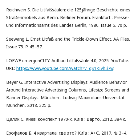
Reichwein S. Die Litfaßsäulen: die 125jährige Geschichte eines
Straßenmöbels aus Berlin. Berliner Forum. Frankfurt : Presse-
und Informationsamt des Landes Berlin, 1980. Issue 5. 70 p.
Seewang L. Ernst Litfaß and the Trickle-Down Effect. AA Files.
Issue 75. P. 45–57.
LOEWE emergenCITY. Aufbau Litfaßsäule 4.0, 2025. YouTube.
URL:
https://www.youtube.com/watch?v=qS1KIvhIi7w
.
Beyer G. Interactive Advertising Displays: Audience Behavior
Around Interactive Advertising Columns, Lifesize Screens and
Banner Displays. München : Ludwig-Maximilians-Universität
München, 2018. 325 p.
Цалик С. Киев: конспект 1970-х. Київ : Варто, 2012. 384 с.
Ерофалов Б. 4 квартала: где это? Київ : А+С, 2017. № 3–4.