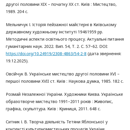
другої половини XIX – початку XX ст. Київ : Мистецтво,
1989. 204 с.
Мельничук І. Історія пейзажної майстерні в Київському
державному художньому інституті 19461959 рр.
Методичні аспекти освітнього процесу. Актуальнi питання
гуманiтарних наук. 2022. Вип. 54, Т. 2. С. 57–62. DOI:
https://doi.org/10.24919/2308-4863/54-2-8
(дата звернення:
19.12.2025).
Овсійчук В. Українське мистецтво другої половини XVI –
першої половини XVII ст. Київ : Наукова думка, 1985. 182 с.
Розмай Незалежної України. Художники Києва. Українське
образотворче мистецтво 1991–2011 років : Живопис,
графіка, скульптура. Київ : Криниця, 2011. 648 с.
Ситник І. В. Творча діяльність Тетяни Яблонської у
контексті культурномистецьких процесів України