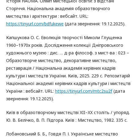
Історія НАОМА. Олімп мистецької освіти: з відстані
Сторіччя. Національна академія образотворчого
мистецтва і архітектури : вебсайт. URL:
https://tinyurl.com/bdfukewe
(дата звернення: 19.12.2025).
Капшукова О. С. Еволюція творчості Миколи Глущенка
1960–1970х років. Дослідження колекції Дніпровського
художнього музею : дис. … д-ра філософ. з мист-ва : 023 –
Образотворче мистецтво, декоративне мистецтво,
реставрація / Національна академія керівних кадрів
культури і мистецтв України. Київ, 2025. 229 с. Репозитарій
Національної академії керівних кадрів культури і мистецтв
України : вебсайт. URL:
https://tinyurl.com/mtc2su2f
(дата
звернення: 19.12.2025).
Київ в образотворчому мистецтві XII–XX століть / упоряд.
Ю. В. Белічко, В. П. Підгора. Київ : Мистецтво, 1982. 335 с.
Лобановський Б. Б., Говдя П. І. Українське мистецтво