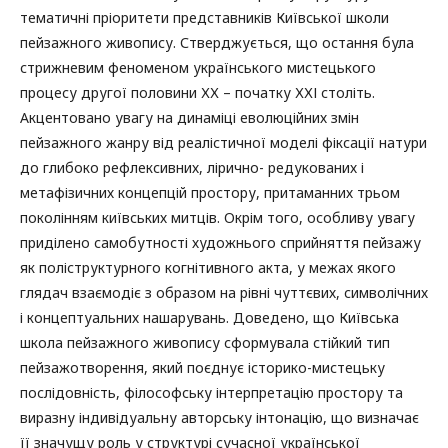
тематичні пріоритети представників Київської школи
пейзажного живопису. Стверджується, що остання була
стрижневим феноменом українського мистецького
процесу другої половини ХХ – початку ХХІ століть.
Акцентовано увагу на динаміці еволюційних змін
пейзажного жанру від реалістичної моделі фіксації натури
до глибоко рефлексивних, лірично- редукованих і
метафізичних концепцій простору, притаманних трьом
поколінням київських митців. Окрім того, особливу увагу
приділено самобутності художнього сприйняття пейзажу
як поліструктурного когнітивного акта, у межах якого
глядач взаємодіє з образом на рівні чуттєвих, символічних
і концептуальних нашарувань. Доведено, що Київська
школа пейзажного живопису сформувала стійкий тип
пейзажотворення, який поєднує історико-мистецьку
послідовність, філософську інтерпретацію простору та
виразну індивідуальну авторську інтонацію, що визначає
її значущу роль у структурі сучасної української