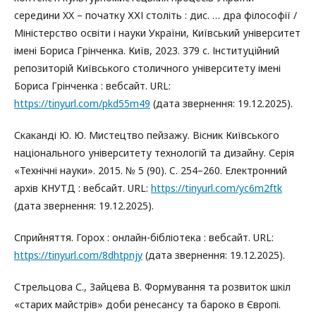
середини XX – початку ХХІ століть : дис. … дра філософії /
Міністерство освіти і науки України, Київський університет
імені Бориса Грінченка. Київ, 2023. 379 с. Інституційний
репозиторій Київського столичного університету імені
Бориса Грінченка : вебсайт. URL:
https://tinyurl.com/pkd55m49
(дата звернення: 19.12.2025).
Скаканді Ю. Ю. Мистецтво пейзажу. Вісник Київського
національного університету технологій та дизайну. Серія
«Технічні науки». 2015. № 5 (90). C. 254–260. Електронний
архів КНУТД : вебсайт. URL:
https://tinyurl.com/yc6m2ftk
(дата звернення: 19.12.2025).
Сприйняття. Горох : онлайн-бібліотека : вебсайт. URL:
https://tinyurl.com/8dhtpnjy
(дата звернення: 19.12.2025).
Стрельцова С., Зайцева В. Формування та розвиток шкіл
«старих майстрів» доби ренесансу та бароко в Європі.