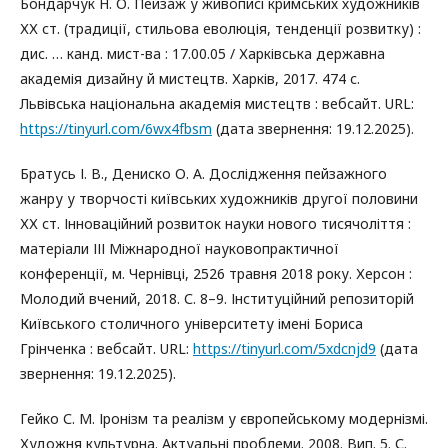
Бондарчук Н. О. Пейзаж у живописі кримських художників
ХХ ст. (традиції, стильова еволюція, тенденції розвитку) :
дис. … канд. мист-ва : 17.00.05 / Харківська державна
академія дизайну й мистецтв. Харків, 2017. 474 с.
Львівська національна академія мистецтв : вебсайт. URL:
https://tinyurl.com/6wx4fbsm
(дата звернення: 19.12.2025).
Братусь І. В., Дениско О. А. Дослідження пейзажного
жанру у творчості київських художників другої половини
ХХ ст. Інноваційний розвиток науки нового тисячоліття :
матеріали ІІІ Міжнародної науковопрактичної
конференції, м. Чернівці, 2526 травня 2018 року. Херсон :
Молодий вчений, 2018. С. 8–9. Інституційний репозиторій
Київського столичного університету імені Бориса
Грінченка : вебсайт. URL:
https://tinyurl.com/5xdcnjd9
(дата
звернення: 19.12.2025).
Гейко С. М. Іронізм та реалізм у європейському модернізмі.
Художня культурна. Актуальні проблеми. 2008. Вип. 5. С.