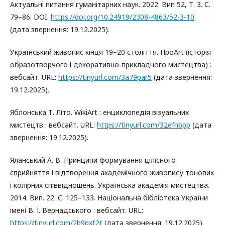
Актуальнi питання гуманiтарних наук. 2022. Вип 52, Т. 3. С.
79–86. DOI:
https://doi.org/10.24919/2308-4863/52-3-10
(дата звернення: 19.12.2025).
Український живопис кінця 19–20 століття. ПроArt (історія
образотворчого і декоративно-прикладного мистецтва) :
вебсайт. URL:
https://tinyurl.com/3a79par5
(дата звернення:
19.12.2025).
Яблонська Т. Літо. WikiArt : енциклопедія візуальних
мистецтв : вебсайт. URL:
https://tinyurl.com/32efnbpp
(дата
звернення: 19.12.2025).
Яланський А. В. Принципи формування цілісного
сприйняття і відтворення академічного живопису тонових
і колірних співвідношень. Українська академія мистецтва.
2014. Вип. 22. С. 125–133. Національна бібліотека України
імені В. І. Вернадського : вебсайт. URL:
https://tinyurl.com/2b9pxt2t
(дата звернення: 19.12.2025).