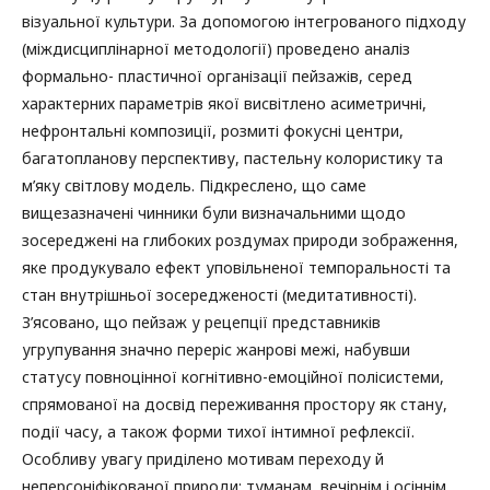
візуальної культури. За допомогою інтегрованого підходу
(міждисциплінарної методології) проведено аналіз
формально- пластичної організації пейзажів, серед
характерних параметрів якої висвітлено асиметричні,
нефронтальні композиції, розмиті фокусні центри,
багатопланову перспективу, пастельну колористику та
м’яку світлову модель. Підкреслено, що саме
вищезазначені чинники були визначальними щодо
зосереджені на глибоких роздумах природи зображення,
яке продукувало ефект уповільненої темпоральності та
стан внутрішньої зосередженості (медитативності).
З’ясовано, що пейзаж у рецепції представників
угрупування значно переріс жанрові межі, набувши
статусу повноцінної когнітивно-емоційної полісистеми,
спрямованої на досвід переживання простору як стану,
події часу, а також форми тихої інтимної рефлексії.
Особливу увагу приділено мотивам переходу й
неперсоніфікованої природи: туманам, вечірнім і осіннім