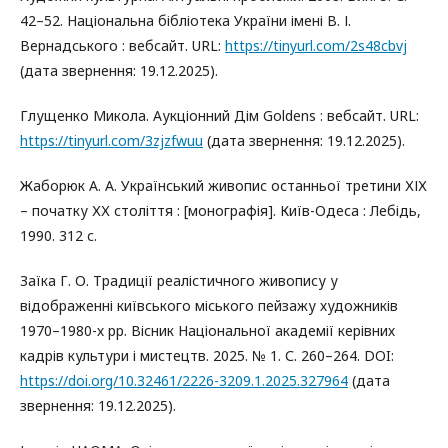
42–52. Національна бібліотека України імені В. І.
Вернадського : вебсайт. URL:
https://tinyurl.com/2s48cbvj
(дата звернення: 19.12.2025).
Глущенко Микола. Аукціонний Дім Goldens : вебсайт. URL:
https://tinyurl.com/3zjzfwuu
(дата звернення: 19.12.2025).
Жаборюк А. А. Український живопис останньої третини ХІХ
– початку ХХ століття : [монографія]. Київ-Одеса : Лебідь,
1990. 312 с.
Заїка Г. О. Традиції реалістичного живопису у
відображенні київського міського пейзажу художників
1970–1980-х рр. Вісник Національної академії керівних
кадрів культури і мистецтв. 2025. № 1. С. 260–264. DOI:
https://doi.org/10.32461/2226-3209.1.2025.327964
(дата
звернення: 19.12.2025).