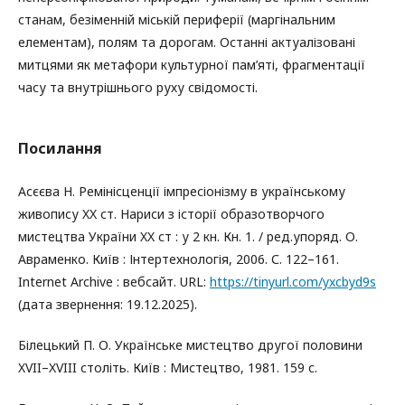
станам, безіменній міській периферії (маргінальним
елементам), полям та дорогам. Останні актуалізовані
митцями як метафори культурної пам’яті, фрагментації
часу та внутрішнього руху свідомості.
Посилання
Асєєва Н. Ремінісценції імпресіонізму в українському
живопису XX ст. Нариси з історії образотворчого
мистецтва України XX ст : у 2 кн. Кн. 1. / ред.упоряд. О.
Авраменко. Київ : Інтертехнологія, 2006. С. 122–161.
Internet Archive : вебсайт. URL:
https://tinyurl.com/yxcbyd9s
(дата звернення: 19.12.2025).
Білецький П. О. Українське мистецтво другої половини
XVII–XVIII століть. Київ : Мистецтво, 1981. 159 с.