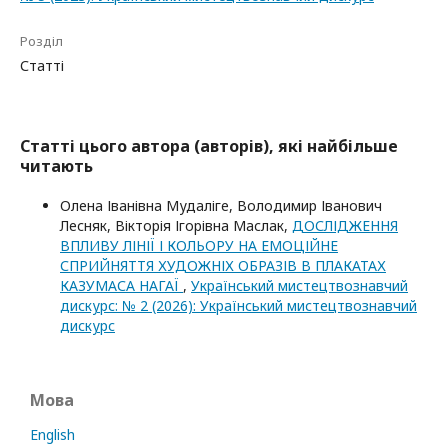
Розділ
Статті
Статті цього автора (авторів), які найбільше
читають
Олена Іванівна Мудаліге, Володимир Іванович
Лесняк, Вікторія Ігорівна Маслак,
ДОСЛІДЖЕННЯ
ВПЛИВУ ЛІНІЇ І КОЛЬОРУ НА ЕМОЦІЙНЕ
СПРИЙНЯТТЯ ХУДОЖНІХ ОБРАЗІВ В ПЛАКАТАХ
КАЗУМАСА НАГАЇ
,
Український мистецтвознавчий
дискурс: № 2 (2026): Український мистецтвознавчий
дискурс
Мова
English