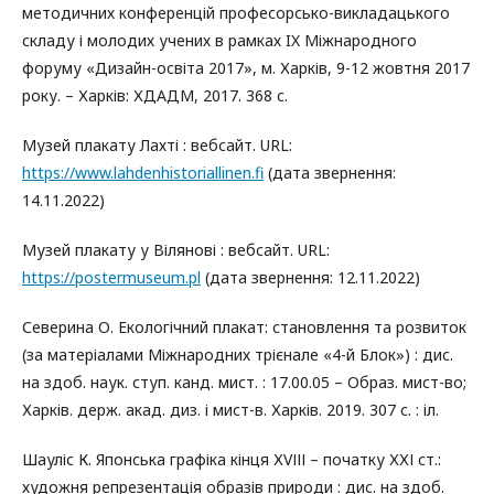
методичних конференцій професорсько-викладацького
складу і молодих учених в рамках IX Міжнародного
форуму «Дизайн-освіта 2017», м. Харків, 9-12 жовтня 2017
року. – Харків: ХДАДМ, 2017. 368 с.
Музей плакату Лахті : вебсайт. URL:
https://www.lahdenhistoriallinen.fi
(дата звернення:
14.11.2022)
Музей плакату у Вілянові : вебсайт. URL:
https://postermuseum.pl
(дата звернення: 12.11.2022)
Северина О. Екологічний плакат: становлення та розвиток
(за матеріалами Міжнародних трієнале «4-й Блок») : дис.
на здоб. наук. ступ. канд. мист. : 17.00.05 – Образ. мист-во;
Харків. держ. акад. диз. і мист-в. Харків. 2019. 307 с. : іл.
Шауліс К. Японська графіка кінця ХVІІІ – початку ХХІ ст.:
художня репрезентація образів природи : дис. на здоб.