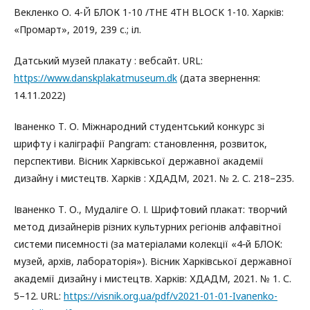
Векленко О. 4-Й БЛОК 1-10 /THE 4TH BLOCK 1-10. Харків:
«Промарт», 2019, 239 с.; іл.
Датський музей плакату : вебсайт. URL:
https://www.danskplakatmuseum.dk
(дата звернення:
14.11.2022)
Іваненко Т. О. Міжнародний студентський конкурс зі
шрифту і каліграфії Pangram: становлення, розвиток,
перспективи. Вісник Харківської державної академії
дизайну і мистецтв. Харків : ХДАДМ, 2021. № 2. С. 218–235.
Іваненко Т. О., Мудаліге О. І. Шрифтовий плакат: творчий
метод дизайнерів різних культурних регіонів алфавітної
системи писемності (за матеріалами колекції «4‑й БЛОК:
музей, архів, лабораторія»). Вісник Харківської державної
академії дизайну і мистецтв. Харків: ХДАДМ, 2021. № 1. С.
5–12. URL:
https://visnik.org.ua/pdf/v2021-01-01-Ivanenko-