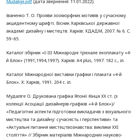
Mudalige.pdf
(дата звернення: 11.01.2022)
Іваненко Т. О. Прояви зооморфних мотивів у сучасному
акцидентному шрифті. Вісник Харківської державної
академії дизайну і мистецтв. Харків: ХДАДМ, 2007. № 6. С.
59–65.
Каталог-збірник «I-III Міжнародні трієнале екоплакату «4-
й Блок» (1991,1994,1997). Харків: A4 plus, 1997. 182 с., іл.
Каталог Міжнародної виставки графіки і плаката «4-й
Блок». Х: Харків, 1991. 204 с. іл.
Мудаліге О. Друкована графіка Японії Кінця XX ст. (з
колекції Асоціації дизайнерів-графіків «4-й Блок»)/
«Педагогічні аспекти підготовки викладачів з візуального
мистецтва та дизайну: сучасність і перспективи» та
«Актуальні питання мистецтвознавства: виклики XXI
століття» // Збірник матеріалів Міжнародних науково-