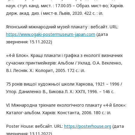
наук. ступ. канд. мист. : 17.00.05 – Образ. мист-во; Харків.
держ. акад. диз. і мист-в. Львів, 2020. 422 с. : іл.
Японський міжнародний музей плакату : вебсайт. URL:
https://www.ogaki-postermuseum-japan.com
(дата
звернення: 15.11.2022)
«4-й Блок». Кращі плакати і графіка з екології визначних
сучасних принтмейкерів: Альбом / Уклад. О.А. Векленко,
В.І. Лесняк. Х.: Колорит, 2005. 172 с.: іл.
75 років вищої художньої школи Харкова, 1921 – 1996 /
Упор. Даниленко В., Бикова Л. Х.: ХХПІ, 1996. – 146 с.
VI Міжнародна трієнале екологічного плакату «4-й Блок»:
Каталог-альбом. Харків: Константа, 2006. 180 с.: іл.
Poster House: вебсайт. URL:
https://posterhouse.org
(дата
звернення: 13.11.2022)