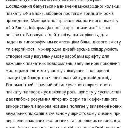
Дослідження базується на вивченні міжнародної колекції
плакату «4-й Блок», зібраної протягом тридцяти років
проведення Міжнародної трієнале екологічного плакату
«4-й Блок», інформація про історію появи якої також
розкрито. В пошуках ідей та візуальних рішень, для
надання типографічним композиціям більш дієвого змісту
та енергійності, міжнародна дизайнерська співдружність
створює нову візуальну мову засобами шрифту для
важливих плакатних повідомлень, залучає нові покоління
мистецької еліти до участі у спілкуванні і поширенні
кращих ідей людства через власний художній досвід.
Різноманітний і значний обсяг сучасного шрифтового
плакату підтверджує важливу роль шрифту у суспільстві і
дає глибоке розуміння літерних форм та їх ефективного
використання. Наукова новизна полягає у виявленні нових
візуальних підходів в сучасному шрифтовому дизайні при
вирішенні важливих екологічних та соціальних питань, що
може бути використано в освітній та професійній практиці.