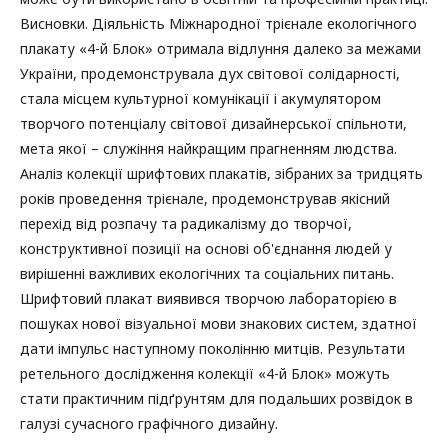
Висновки. Діяльність Міжнародної трієнале екологічного
плакату «4-й Блок» отримала відлуння далеко за межами
України, продемонструвала дух світової солідарності,
стала місцем культурної комунікації і акумулятором
творчого потенціалу світової дизайнерської спільноти,
мета якої – служіння найкращим прагненням людства.
Аналіз колекції шрифтових плакатів, зібраних за тридцять
років проведення трієнале, продемонстрував якісний
перехід від розпачу та радикалізму до творчої,
конструктивної позиції на основі об'єднання людей у
вирішенні важливих екологічних та соціальних питань.
Шрифтовий плакат виявився творчою лабораторією в
пошуках нової візуальної мови знакових систем, здатної
дати імпульс наступному поколінню митців. Результати
ретельного дослідження колекції «4-й Блок» можуть
стати практичним підґрунтям для подальших розвідок в
галузі сучасного графічного дизайну.