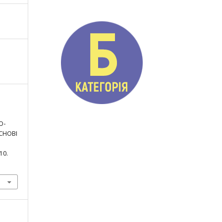
О-
СНОВІ
110.