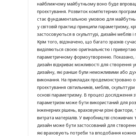
найближчому майбутньому воно буде впрова
проєктування. Розвиток комп’ютерних програ
стає фундаментальною умовою для майбутньо
у світовій практиці принципи параметризму, кр
застосовуються в скульптурі, дизайні меблів і
Крім того, відзначено, що багато зразків суча
виділяються своєю оригінальністю і привертаю
параметричному формоутворенню. Показано,
дизайн відкриває можливості для створення ун
дизайну, які раніше були неможливими або д
виконання. На прикладах продемонстровано о
проєктування світильників, меблів, скульптури 
основі параметризму. В процесі дослідження з
параметризм може бути використаний для ро
інженерних рішень, враховуючи різні фактори, т
витрата матеріалів. У виробництві споживчих
дизайн може бути застосований для створення
які враховують потреби та вподобання кожно