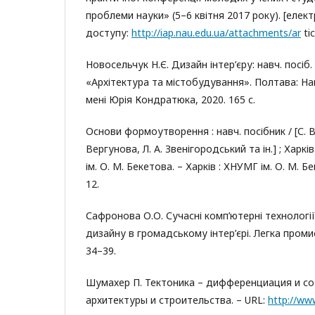
проблеми науки» (5–6 квітня 2017 року). [елек
доступу:
http://iap.nau.edu.ua/attachments/ar
tic
Новосельчук Н.Є. Дизайн інтер’єру: навч. посіб.
«Архітектура та містобудування». Полтава: На
мені Юрія Кондратюка, 2020. 165 с.
Основи формоутворення : навч. посібник / [С. В.
Вергунова, Л. А. Звенігородський та ін.] ; Харків
ім. О. М. Бекетова. – Харків : ХНУМГ ім. О. М. Бек
12.
Сафронова О.О. Сучасні комп’ютерні технологі
дизайну в громадському інтер’єрі. Легка промис
34–39.
Шумахер П. Тектоника – дифференциация и с
архитектуры и строительства. – URL:
http://ww