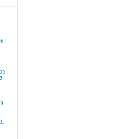
 № 1
Р
ІВ
й
ий
КИ
,