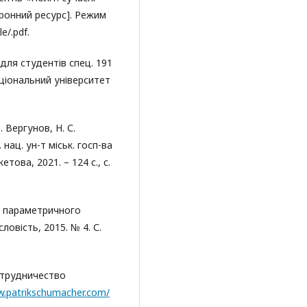
тронний ресурс]. Режим
le/.pdf.
 для студентів спец. 191
ціональний університет
 Вергунов, Н. С.
. нац. ун-т міськ. госп-ва
етова, 2021. – 124 с., с.
ї параметричного
ловість, 2015. № 4. С.
отрудничество
w.patrikschumacher.com/