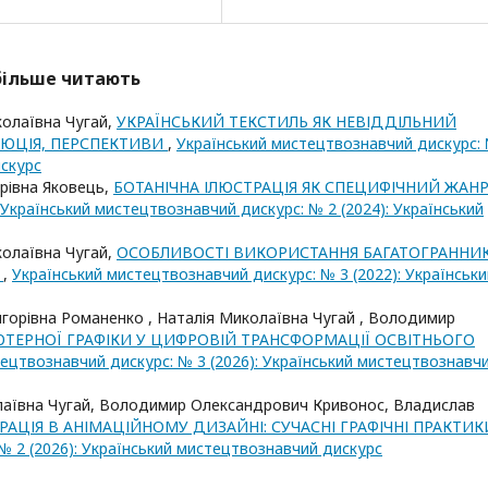
йбільше читають
колаївна Чугай,
УКРАЇНСЬКИЙ ТЕКСТИЛЬ ЯК НЕВІДДІЛЬНИЙ
ЛЮЦІЯ, ПЕРСПЕКТИВИ
,
Український мистецтвознавчий дискурс:
искурс
дрівна Яковець,
БОТАНІЧНА ІЛЮСТРАЦІЯ ЯК СПЕЦИФІЧНИЙ ЖАН
Український мистецтвознавчий дискурс: № 2 (2024): Український
колаївна Чугай,
ОСОБЛИВОСТІ ВИКОРИСТАННЯ БАГАТОГРАННИК
І
,
Український мистецтвознавчий дискурс: № 3 (2022): Українськи
игорівна Романенко , Наталія Миколаївна Чугай , Володимир
ТЕРНОЇ ГРАФІКИ У ЦИФРОВІЙ ТРАНСФОРМАЦІЇ ОСВІТНЬОГО
ецтвознавчий дискурс: № 3 (2026): Український мистецтвознавч
олаївна Чугай, Володимир Олександрович Кривонос, Владислав
РАЦІЯ В АНІМАЦІЙНОМУ ДИЗАЙНІ: СУЧАСНІ ГРАФІЧНІ ПРАКТИ
№ 2 (2026): Український мистецтвознавчий дискурс