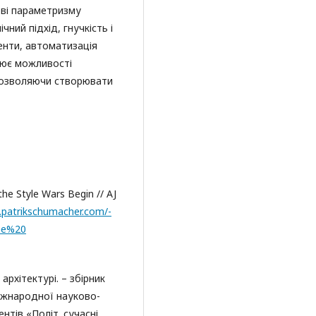
ові параметризму
ний підхід, гнучкість і
менти, автоматизація
рює можливості
 дозволяючи створювати
he Style Wars Begin // AJ
.patrikschumacher.com/-
he%20
архітектурі. – збірник
іжнародної науково-
нтів «Політ. сучасні