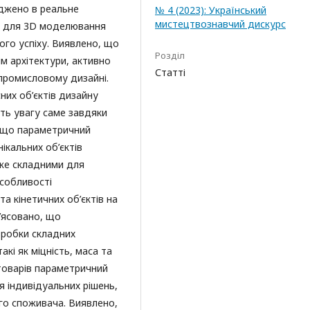
джено в реальне
№ 4 (2023): Український
мистецтвознавчий дискурс
м для 3D моделювання
го успіху. Виявлено, що
Розділ
ім архітектури, активно
Статті
 промисловому дизайні.
сних об’єктів дизайну
ть увагу саме завдяки
 що параметричний
ікальних об’єктів
уже складними для
собливості
та кінетичних об’єктів на
’ясовано, що
зробки складних
акі як міцність, маса та
 товарів параметричний
 індивідуальних рішень,
го споживача. Виявлено,