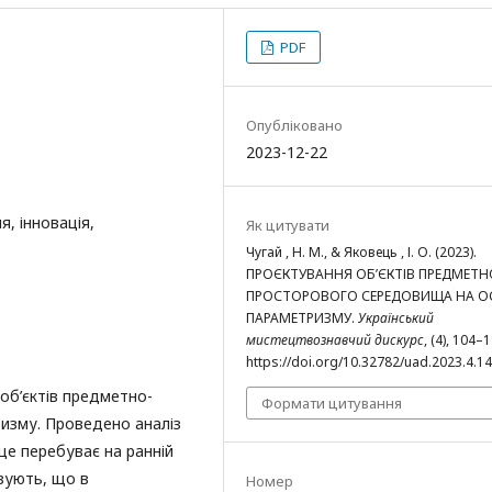
PDF
Опубліковано
2023-12-22
, інновація,
Як цитувати
Чугай , Н. М., & Яковець , І. О. (2023).
ПРОЄКТУВАННЯ ОБ’ЄКТІВ ПРЕДМЕТН
ПРОСТОРОВОГО СЕРЕДОВИЩА НА О
ПАРАМЕТРИЗМУ.
Український
мистецтвознавчий дискурс
, (4), 104–
https://doi.org/10.32782/uad.2023.4.14
 об’єктів предметно-
Формати цитування
изму. Проведено аналіз
ще перебуває на ранній
азують, що в
Номер