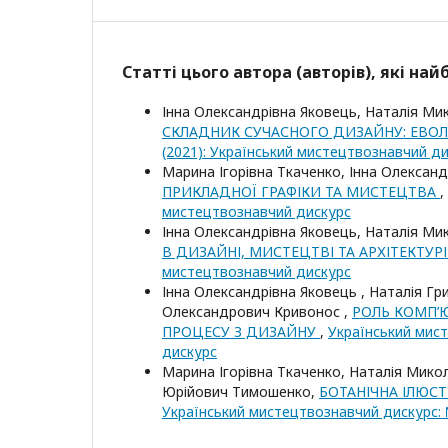
Статті цього автора (авторів), які на
Інна Олександрівна Яковець, Наталія Ми
СКЛАДНИК СУЧАСНОГО ДИЗАЙНУ: ЕВО
(2021): Український мистецтвознавчий д
Марина Ігорівна Ткаченко, Інна Олексан
ПРИКЛАДНОЇ ГРАФІКИ ТА МИСТЕЦТВА
,
мистецтвознавчий дискурс
Інна Олександрівна Яковець, Наталія Ми
В ДИЗАЙНІ, МИСТЕЦТВІ ТА АРХІТЕКТУР
мистецтвознавчий дискурс
Інна Олександрівна Яковець , Наталія Гр
Олександрович Кривонос ,
РОЛЬ КОМП’Ю
ПРОЦЕСУ З ДИЗАЙНУ
,
Український мист
дискурс
Марина Ігорівна Ткаченко, Наталія Мик
Юрійович Тимошенко,
БОТАНІЧНА ІЛЮСТ
Український мистецтвознавчий дискурс: 