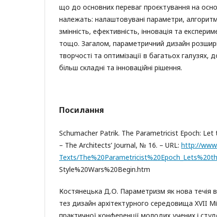
що до основних переваг проєктування на осн
належать: налаштовувані параметри, алгоритміч
змінність, ефективність, інновація та експери
тощо. Загалом, параметричний дизайн розши
творчості та оптимізації в багатьох галузях,
більш складні та інноваційні рішення.
Посилання
Schumacher Patrik. The Parametricist Epoch: Let t
– The Architects’ Journal, № 16. – URL:
http://www
Texts/The%20Parametricist%20Epoch_Lets%20t
Style%20Wars%20Begin.htm
Костянецька Д.О. Параметризм як нова течія в 
тез дизайн архітектурного середовища XVII М
практичної конференції молодих учених і студе