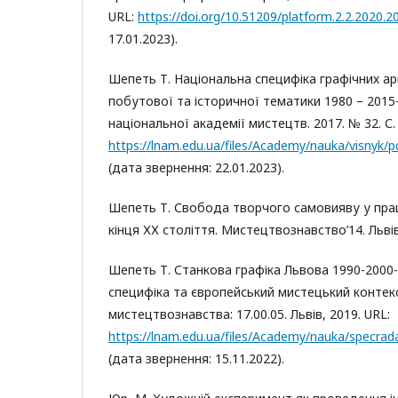
URL:
https://doi.org/10.51209/platform.2.2.2020.2
17.01.2023).
Шепеть Т. Національна специфіка графічних а
побутової та історичної тематики 1980 – 2015-х
національної академії мистецтв. 2017. № 32. С.
https://lnam.edu.ua/files/Academy/nauka/visnyk/p
(дата звернення: 22.01.2023).
Шепеть Т. Свобода творчого самовияву у праця
кінця ХХ століття. Мистецтвознавство’14. Львів
Шепеть Т. Станкова графіка Львова 1990-2000-
специфіка та європейський мистецький контекс
мистецтвознавства: 17.00.05. Львів, 2019. URL:
https://lnam.edu.ua/files/Academy/nau
(дата звернення: 15.11.2022).