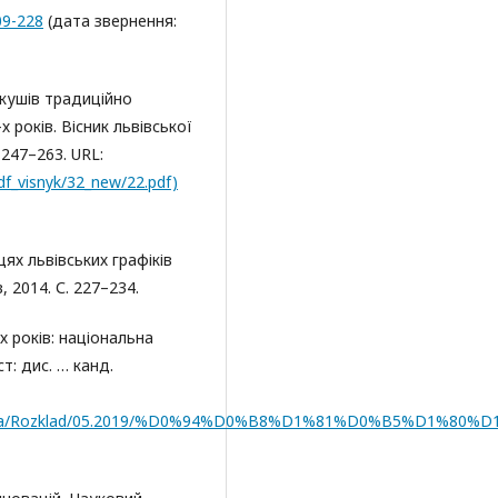
09-228
(дата звернення:
ркушів традиційно
 років. Вісник львівської
 247–263. URL:
df_visnyk/32_new/22.pdf)
х львівських графіків
, 2014. С. 227–234.
х років: національна
т: дис. … канд.
ka/specrada/Rozklad/05.2019/%D0%94%D0%B8%D1%81%D0%B5