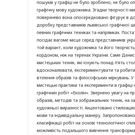
пошуків у графіці не було зроблено, не було 
графічну мову художника. Згадки творчості ми
поверхнево вона опосередковано фігурує в д
доробку представників львівської графічної ш
певних графічних техніках та напрямках. Пост
посідає вагоме місце серед представників укра
той варіант, коли художника та його творчість
кордоном, ніж на теренах України. Саме Дени
мистецьких технік, які існують понад п’ять сто
вдосконалювати, експериментувати та робити
втілення образів та філософських міркувань. У
мистецькі практики та експерименти в графіці 
графічних робіт «Еколін». Звернено увагу на 
образів, методів та зображальних технік, на 
художньої виразності. Акцентовано стилізацію
мови та індивідуальну манеру. Запропоновано
класифікації робіт на основі технологічної спі
можливість подальшого вивчення трансформаці