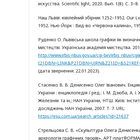
искусства. Scientific light, 2020. Вып. 1(8). С. 3–8.
Наш Львів: ювілейний збірник 1252–1952. Our Lvi
1952. Нью-Йорк : Вид-во «Червона калина», 195
Руденко О. Львівська школа графіки як визнач
мистецтві. Українська академія мистецтва. 2016.
http://www.irbis-nbuv.gov.ua/cgi-bin/irbis_nbuv/cgii
I21DBN=LINK&P21DBN=UJRN&Z21ID=&S21REF=
(дата звернення: 22.01.2023).
Стасенко В. В. Денисенко Олег Іванович. Енци
України : енциклопедія / ред.: І. М. Дзюба, А. І.
Железняк та ін.; НАН України, НТШ. Київ: Інст
досліджень НАН України, 2007. Т. 7. URL:
https://esu.com.ua/search_articles?id=21637
Стрельцова С. В. «Скульптура Олега Денисенк
археологія графічних творів», АРТ-платФОРМА. 2