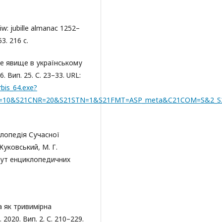
w: jubille almanac 1252–
3. 216 с.
не явище в українському
 Вип. 25. С. 23–33. URL:
rbis_64.exe?
10&S21CNR=20&S21STN=1&S21FMT=ASP_meta&C21COM=S&2_S21
клопедія Сучасної
 Жуковський, М. Г.
итут енциклопедичних
а як тривимірна
020. Вип. 2. С. 210–229.