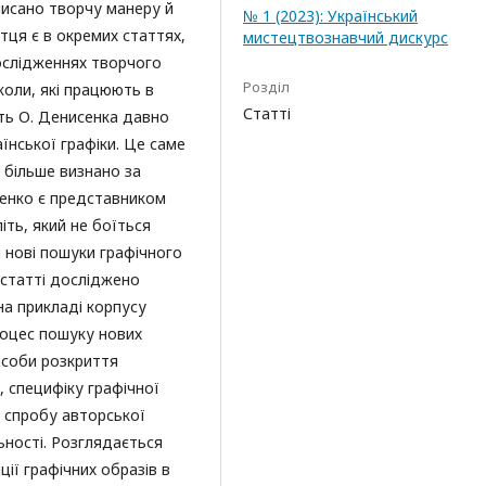
описано творчу манеру й
№ 1 (2023): Український
тця є в окремих статтях,
мистецтвознавчий дискурс
ослідженнях творчого
Розділ
коли, які працюють в
Статті
ать О. Денисенка давно
їнської графіки. Це саме
 більше визнано за
сенко є представником
літь, який не боїться
 нові пошуки графічного
 статті досліджено
на прикладі корпусу
процес пошуку нових
засоби розкриття
, специфіку графічної
 спробу авторської
льності. Розглядається
ї графічних образів в