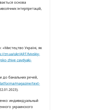
ивається основа
волічних інтерпретацій,
: «Мистецтво Україні, як
s://zn.ua/ukr/ART/lvivskiy-
ysko-zhive-zavdyaki-
ли до банальних речей,
platfor.ma/magazine/text-
2.01.2023).
сенко: индивидуальный
енного украинского