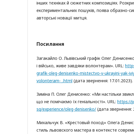
інших техніках й сюжетних композиціях. Розкр
експериментальних пошуків, поява образно-сим
авторські новації митця.
Посилання
Загакайло О. Львівський графік Олег Денисенко
і військо, живе завдяки волонтерам». URL:
http
grafik-oleg-denisenko-mistectvo-v-ukrayini-yak-ivi
volonteram-_.html
(дата звернення: 17.01.2023).
Зиміна П. Олег Денисенко: «Ми настільки звик
що не помічаємо їх геніальності». URL:
https://
sq/experience/oleg-denisenko/
(дата звернення: 2
Михальчук В. «Крестовый поход» Олега Дени
стиль львовского мастера в контексте соврем