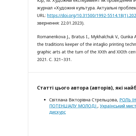
Юр, М. Художній експеримент як проведення і
журнал «Художня культура. Актуальні проблеми.
URL:
https://doi.org/10.31500/1992-5514.18(1).20
звернення: 22.01.2023).
Romanenkova J., Bratus I., Mykhalchuk V., Gunka A.
the traditions keeper of the intaglio printing tech
graphic arts at the turn of the XXth and XXIth cent
2021. С. 321–331.
Статті цього автора (авторів), які на
Світлана Вікторівна Стрельцова,
РОЛЬ І
ПОТЕНЦІАЛУ МОЛОДІ
,
Український мист
дискурс