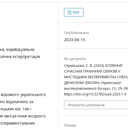
PDF
Опубліковано
2023-06-15
ка, індивідуальна
лічна інтерпретація
Як цитувати
Стрельцова, С. В. (2023). ВТІЛЕННЯ
СУЧАСНИХ ГРАФІЧНИХ ОБРАЗІВ У
МИСТЕЦЬКИХ ЕКСПЕРИМЕНТАХ ОЛЕГА
ДЕНИСЕНКА (ЕКОЛІН).
Український
мистецтвознавчий дискурс
, (1), 29–38
 відомого українського
https://doi.org/10.32782/uad.2023.1.4
ло відзначено за
Формати цитування
цьких кіл, так і
тик митця поки жодного
експериментальних
Номер