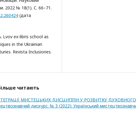
нновацій. Науковий
 2022 № 18(1). С. 66–71.
22.260424
(дата
 Lvov ex-libris school as
niques in the Ukrainian
uries. Revista Inclusiones.
йбільше читають
НТЕГРАЦІЇ МИСТЕЦЬКИХ ДИСЦИПЛІН У РОЗВИТКУ ДУХОВНОГО
ецтвознавчий дискурс: № 3 (2022): Український мистецтвознавч