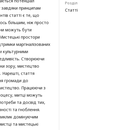
дається потенціал
Розділ
у завдяки принципам
Статті
тів статті є те, що
ось більшим, ніж просто
они можуть бути
 Мистецькі простори
тримки маргіналізованих
и культурними
аведливість. Створюючи
чки зору, мистецтво
. Нарешті, стаття
ння громади до
мистецтво. Працюючи з
роцесу, митці можуть
потреби та досвід тих,
вності та гноблення.
виклик домінуючим
мистці та мистецькі