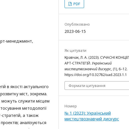
PDF
Опубліковано
2023-06-15
, арт-менеджмент,
Як цитувати
Кравчак, Л. А. (2023). CУЧАСНІ КОНЦЕ
АРТ-СТРАТЕГIЙ.
Український
мистецтвознавчий дискурс
, (1), 6–12.
https://doi.org/10.32782/uad.2023.1.1
Формати цитування
гій в якості актуального
розвитку міст, зокрема.
ри можуть служити місцем
Номер
астосування методології
№ 1 (2023): Український
-стратегій, а також
мистецтвознавчий дискурс
 проектів; аналізуються