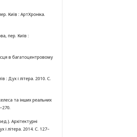
ер. Київ : АртХроніка.
а, пер. Київ :
місця в багатоцентровому
: Дух і літера. 2010. С.
желеса та інших реальних
6–270.
ед.). Архітектурні
х і літера. 2014. С. 127–