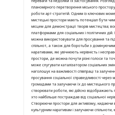
переваги та недоліки їх застосування. Розгля
планомірного перетворення міського простор
роботи арт-стратегій. Одним із ключових момен
мистецькі простори мають потенціал бути чим
місцем для демонстрації творів мистецтва; в
платформами для соціальних і політичних дій.
можна використовувати для просування та під
спільнот, а також для боротьби з домінуючим
наративами, які увічнюють нерівність і неспр
простори, де можна почути різні голоси та то
може слугувати каталізатором соціальних змін
наголошує на важливості співпраці та залуче
просування соціальної справедливості через 
громадами та залучаючи їх до мистецького п
створювати роботи, які дійсно відображають 
хто найбільше постраждав від соціальної нері
Створюючи простори для активізму, кидаючи 
культурним наративам і залучаючи спільноти, 