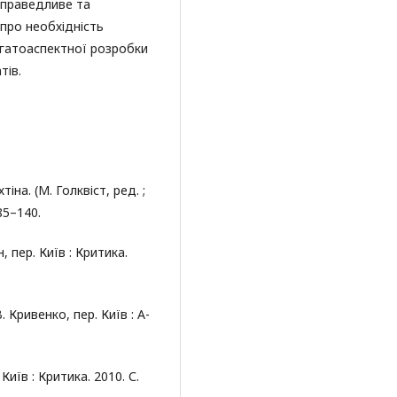
справедливе та
про необхідність
агатоаспектної розробки
тів.
іна. (М. Голквіст, ред. ;
 85–140.
, пер. Київ : Критика.
 Кривенко, пер. Київ : А-
Київ : Критика. 2010. С.