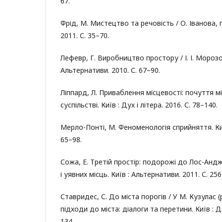
67.
Фрід, М. Мистецтво та речовість / О. Іванова, п
2011. С. 35–70.
Лефевр, Г. Виробництво простору / І. І. Морозов
Альтернативи. 2010. С. 67–90.
Ліппард, Л. Приваблення місцевості: почуття 
суспільстві. Київ : Дух і літера. 2016. С. 78–140.
Мерло-Понті, М. Феноменологія сприйняття. Київ 
65–98.
Сожа, Е. Третій простір: подорожі до Лос-Анд
і уявних місць. Київ : Альтернативи. 2011. С. 25
Ставридес, С. До міста порогів / У М. Кузулас (р
підходи до міста: діалоги та перетини. Київ : Ду
134.