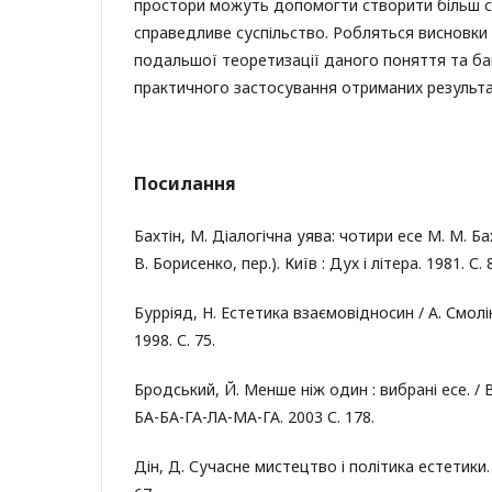
простори можуть допомогти створити більш 
справедливе суспільство. Робляться висновки 
подальшої теоретизації даного поняття та б
практичного застосування отриманих результа
Посилання
Бахтін, М. Діалогічна уява: чотири есе М. М. Бахт
В. Борисенко, пер.). Київ : Дух і літера. 1981. С.
Бурріяд, Н. Естетика взаємовідносин / А. Смолін
1998. С. 75.
Бродський, Й. Менше ніж один : вибрані есе. / В.
БА-БА-ГА-ЛА-МА-ГА. 2003 С. 178.
Дін, Д. Сучасне мистецтво і політика естетики. 