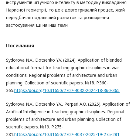
інструментів штучного інтелекту в методику викладання
Нарисної геометрії, то це є довготривалий процес, який
передбачає подальший розвиток та розширення
застосування ШІ на інші теми
Посилання
Sydorova N.V., Dotsenko Y.V. (2024). Application of blended
educational format for teaching graphic disciplines in war
conditions. Regional problems of architecture and urban
planning. Collection of scientific papers. №18. P.360-
365.
https://doi.org/10.31650/2707-403X-2024-18-360-365
Sydorova N.V., Dotsenko Y.V., Perperi A.O. (2025). Application of
Artificial Intelligence in teaching graphic disciplines. Regional
problems of architecture and urban planning. Collection of
scientific papers. №19. P.275-
281.
https://doi.org/10.31650/2707-4037-2025-19-275-281