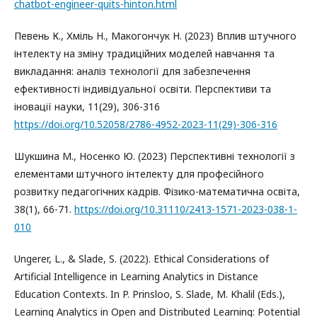
chatbot-engineer-quits-hinton.html
Певень К., Хміль Н., Макогончук Н. (2023) Вплив штучного
інтелекту на зміну традиційних моделей навчання та
викладання: аналіз технології для забезпечення
ефективності індивідуальної освіти. Перспективи та
іновації науки, 11(29), 306-316
https://doi.org/10.52058/2786-4952-2023-11(29)-306-316
Шукшина М., Носенко Ю. (2023) Перспективні технології з
елементами штучного інтелекту для професійного
розвитку педагогічних кадрів. Фізико-математична освіта,
38(1), 66-71.
https://doi.org/10.31110/2413-1571-2023-038-1-
010
Ungerer, L., & Slade, S. (2022). Ethical Considerations of
Artificial Intelligence in Learning Analytics in Distance
Education Contexts. In P. Prinsloo, S. Slade, M. Khalil (Eds.),
Learning Analytics in Open and Distributed Learning: Potential