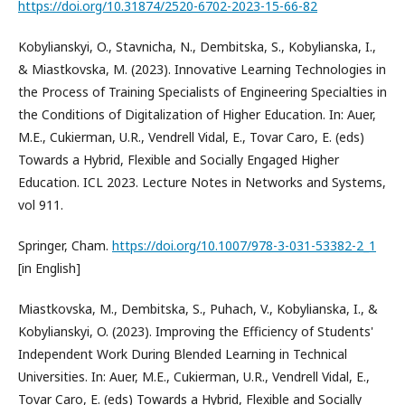
https://doi.org/10.31874/2520-6702-2023-15-66-82
Kobylianskyi, O., Stavnicha, N., Dembitska, S., Kobylianska, I.,
& Miastkovska, M. (2023). Innovative Learning Technologies in
the Process of Training Specialists of Engineering Specialties in
the Conditions of Digitalization of Higher Education. In: Auer,
M.E., Cukierman, U.R., Vendrell Vidal, E., Tovar Caro, E. (eds)
Towards a Hybrid, Flexible and Socially Engaged Higher
Education. ICL 2023. Lecture Notes in Networks and Systems,
vol 911.
Springer, Cham.
https://doi.org/10.1007/978-3-031-53382-2_1
[in English]
Miastkovska, M., Dembitska, S., Puhach, V., Kobylianska, I., &
Kobylianskyi, O. (2023). Improving the Efficiency of Students'
Independent Work During Blended Learning in Technical
Universities. In: Auer, M.E., Cukierman, U.R., Vendrell Vidal, E.,
Tovar Caro, E. (eds) Towards a Hybrid, Flexible and Socially