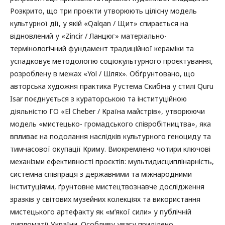
Розкрито, що три проєкти утворюють цілісну модель
культурної дії, у якій «Qalqan / Щит» спирається на
відновлений у «Zincir / Ланцюг» матеріально-
термінологічний фундамент традиційної кераміки та
успадковує методологію соціокультурного проєктування,
розроблену в межах «Yol / Шлях». Обґрунтовано, що
авторська художня практика Рустема Скибіна у стилі Quru
Isar поєднується з кураторською та інституційною
діяльністю ГО «El Cheber / Країна майстрів», утворюючи
модель «мистецько- громадського співробітництва», яка
впливає на подолання наслідків культурного геноциду та
тимчасової окупації Криму. Виокремлено чотири ключові
механізми ефективності проєктів: мультидисциплінарність,
системна співпраця з державними та міжнародними
інституціями, ґрунтовне мистецтвознавче дослідження
зразків у світових музейних колекціях та використання
мистецького артефакту як «м’якої сили» у публічній
дипломатії України. Особливу увагу приділено