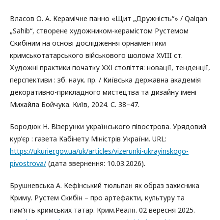
Власов О. А. Керамічне панно «Щит „Дружність“» / Qalqan
„Sahib“, створене художником-керамістом Рустемом
Скибіним на основі дослідження орнаментики
кримськотатарського військового шолома XVIII ст.
Художні практики початку ХХІ століття: новації, тенденції,
перспективи : зб. наук. пр. / Київська державна академія
декоративно-прикладного мистецтва та дизайну імені
Михайла Бойчука. Київ, 2024. С. 38–47.
Бородюк Н. Візерунки українського півострова. Урядовий
кур’єр : газета Кабінету Міністрів України. URL:
https://ukurier.gov.ua/uk/articles/vizerunki-ukrayinskogo-
pivostrova/
(дата звернення: 10.03.2026).
Брушневська А. Кефінський тюльпан як образ захисника
Криму. Рустем Скибін – про артефакти, культуру та
пам’ять кримських татар. Крим.Реалії. 02 вересня 2025.