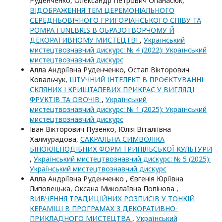
Руденченко, Олександр Петрович Опанасюк,
ВІДОБРАЖЕННЯ ТЕМ ЦЕРЕМОНІАЛЬНОГО
СЕРЕДНЬОВІЧНОГО ГРИГОРІАНСЬКОГО СПІВУ ТА
POMPA FUNEBRIS В ОБРАЗОТВОРЧОМУ Й
ДЕКОРАТИВНОМУ МИСТЕЦТВІ
,
Український
мистецтвознавчий дискурс: № 4 (2022): Український
мистецтвознавчий дискурс
Алла Андріївна Руденченко, Остап Вікторович
Ковальчук,
ШТУЧНИЙ ІНТЕЛЕКТ В ПРОЄКТУВАННІ
СКЛЯНИХ І КРИШТАЛЕВИХ ПРИКРАС У ВИГЛЯДІ
ФРУКТІВ ТА ОВОЧІВ
,
Український
мистецтвознавчий дискурс: № 1 (2025): Український
мистецтвознавчий дискурс
Іван Вікторович Пузенко, Юлія Віталіївна
Халмурадова,
САКРАЛЬНА СИМВОЛІКА
БІНОКЛЕПОДІБНИХ ФОРМ ТРИПІЛЬСЬКОЇ КУЛЬТУРИ
,
Український мистецтвознавчий дискурс: № 5 (2025):
Український мистецтвознавчий дискурс
Алла Андріївна Руденченко , Євгенія Юріївна
Липовецька, Оксана Миколаївна Попінова ,
ВИВЧЕННЯ ТРАДИЦІЙНИХ РОЗПИСІВ У ТОНКІЙ
КЕРАМІЦІ В ПРОГРАМАХ 3 ДЕКОРАТИВНО-
ПРИКЛАДНОГО МИСТЕЦТВА
,
Український