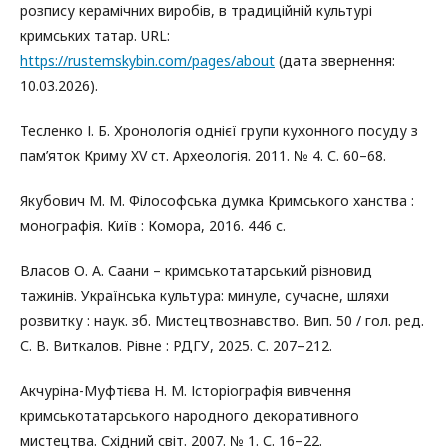
розпису керамічних виробів, в традиційній культурі
кримських татар. URL:
https://rustemskybin.com/pages/about
(дата звернення:
10.03.2026).
Тесленко І. Б. Хронологія однієї групи кухонного посуду з
пам’яток Криму XV ст. Археологія. 2011. № 4. С. 60–68.
Якубович М. М. Філософська думка Кримського ханства :
монографія. Київ : Комора, 2016. 446 с.
Власов О. А. Саани – кримськотатарський різновид
тажинів. Українська культура: минуле, сучасне, шляхи
розвитку : наук. зб. Мистецтвознавство. Вип. 50 / гол. ред.
С. В. Виткалов. Рівне : РДГУ, 2025. С. 207–212.
Акчуріна-Муфтієва Н. М. Історіографія вивчення
кримськотатарського народного декоративного
мистецтва. Східний світ. 2007. № 1. С. 16–22.