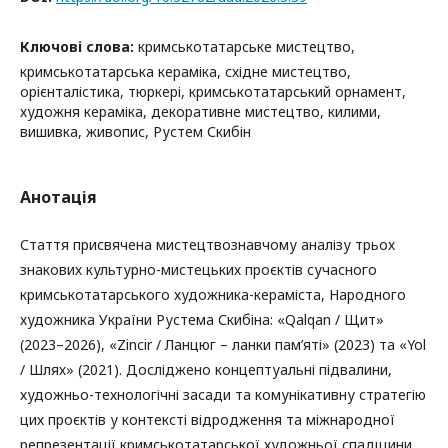
Ключові слова:
кримськотатарське мистецтво,
кримськотатарська кераміка, східне мистецтво,
орієнталістика, тюркері, кримськотатарський орнамент,
художня кераміка, декоративне мистецтво, килими,
вишивка, живопис, Рустем Скибін
Анотація
Стаття присвячена мистецтвознавчому аналізу трьох
знакових культурно-мистецьких проєктів сучасного
кримськотатарського художника-кераміста, Народного
художника України Рустема Скибіна: «Qalqan / Щит»
(2023–2026), «Zincir / Ланцюг – ланки пам’яті» (2023) та «Yol
/ Шлях» (2021). Досліджено концептуальні підвалини,
художньо-технологічні засади та комунікативну стратегію
цих проєктів у контексті відродження та міжнародної
репрезентації кримськотатарської художньої спадщини.