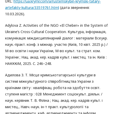
URL:
https://ua.krymr.com/a/rustemskybin-krymski-tatary-
artefakty-kultura/33519761.html
(дата звернення:
10.03.2026).
Adylova Z. Activities of the NGO «El Cheber» in the System of
Ukraine’s Cross-Cultural Cooperation. Культура, інформація,
комунікація: міждисциплінарний діалог : матеріали Всеукр.
наук.-практ. конф. з міжнар. участю (Київ, 10 квіт. 2025 р.) /
М-во освіти і науки України, М-во культ. та страт. ком.
України ; Нац. акад. кер. кадрів культ. і мистец. та ін. Київ :
НАКККіМ, 2025. С. 246–248.
Адилова З. Т. Місце кримськотатарської культури в
системі міжкультурного співробітництва України з
країнами світу : кваліфікац. робота на здобуття освіт.
ступеня магістр : 028 Менеджмент соціокульт. діяльн. /
наук. керівник Т. В. Філіна ; Нац. акад. кер. кадрів культ. і
мистец., Навч.-наук. ін-т практ. культурології та
артменеджменту, каф. артменеджменту та інформ.