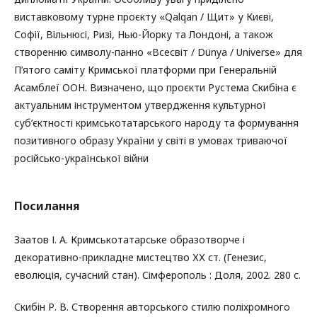
виставковому турне проєкту «Qalqan / Щит» у Києві,
Софії, Вільнюсі, Ризі, Нью-Йорку та Лондоні, а також
створенню символу-панно «Всесвіт / Dünya / Universe» для
П’ятого саміту Кримської платформи при Генеральній
Асамблеї ООН. Визначено, що проєкти Рустема Скибіна є
актуальним інструментом утвердження культурної
суб’єктності кримськотатарського народу та формування
позитивного образу України у світі в умовах триваючої
російсько-української війни
Посилання
Заатов І. А. Кримськотатарське образотворче і
декоративно-прикладне мистецтво ХХ ст. (Генезис,
еволюція, сучасний стан). Сімферополь : Доля, 2002. 280 с.
Скибін Р. В. Створення авторського стилю поліхромного