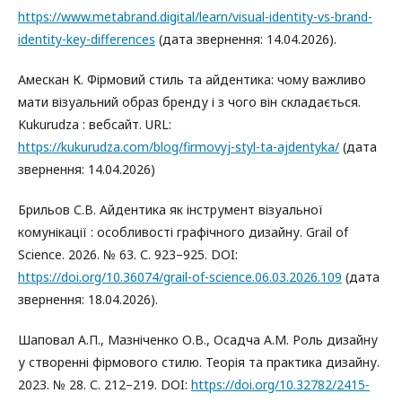
https://www.metabrand.digital/learn/visual-identity-vs-brand-
identity-key-differences
(дата звернення: 14.04.2026).
Амескан К. Фірмовий стиль та айдентика: чому важливо
мати візуальний образ бренду і з чого він складається.
Kukurudza : вебсайт. URL:
https://kukurudza.com/blog/firmovyj-styl-ta-ajdentyka/
(дата
звернення: 14.04.2026)
Брильов С.В. Айдентика як інструмент візуальної
комунікації : особливості графічного дизайну. Grail of
Science. 2026. № 63. С. 923–925. DOI:
https://doi.org/10.36074/grail-of-science.06.03.2026.109
(дата
звернення: 18.04.2026).
Шаповал А.П., Мазніченко О.В., Осадча А.М. Роль дизайну
у створенні фірмового стилю. Теорія та практика дизайну.
2023. № 28. С. 212–219. DOI:
https://doi.org/10.32782/2415-