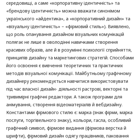
середовищі, а саме «корпоративну ідентичність» та
«брендову ідентичність» можна вважати синонімом
українського «айдентика», а «корпоративний дизайн» та
«візуальну ідентичність» – «фірмовий стиль»). Виявлено,
що роль опанування дизайном візуальних комунікацій
полягає не лише в оволодінні навичками створення
красивих образів, але й в розумінні психології сприйняття,
принципів дизайну та маркетингових стратегій. Способами
його освоєння є вивчення теоретичних та практичних
методів візуальної комунікації. Майбутньому графічному
дизайнеру рекомендується навчитися використовувати
під час власної дизайн- діяльності растрові, векторні та
тривимірні графічні редактори. А також програми для
анімування, створення відеоматеріалів й вебдизайну.
Константами фірмового стилю є: марка (знак фірми, марка
послуги, торгівельного знаку), кольори, гасла, особливий
графічний символ, фірмове видання (фірмова верстка й
шрифти), фірмовий дизайн одягу працівників, паковання