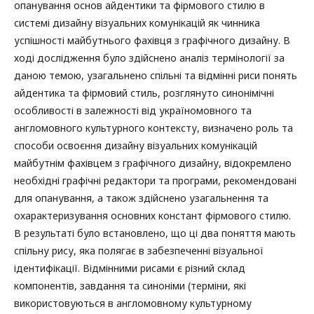
опанування основ айдентики та фірмового стилю в
системі дизайну візуальних комунікацій як чинника
успішності майбутнього фахівця з графічного дизайну. В
ході дослідження було здійснено аналіз термінології за
даною темою, узагальнено спільні та відмінні риси понять
айдентика та фірмовий стиль, розглянуто синонімічні
особливості в залежності від україномовного та
англомовного культурного контексту, визначено роль та
способи освоєння дизайну візуальних комунікацій
майбутнім фахівцем з графічного дизайну, відокремлено
необхідні графічні редактори та програми, рекомендовані
для опанування, а також здійснено узагальнення та
охарактеризування основних констант фірмового стилю.
В результаті було встановлено, що ці два поняття мають
спільну рису, яка полягає в забезпеченні візуальної
ідентифікації. Відмінними рисами є різний склад
компонентів, завдання та синоніми (терміни, які
використовуються в англомовному культурному