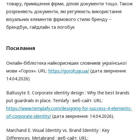
товару, приміщення фірми, ділові документи тощо. Також
розрізняють документи, які регулюють використання
візуальних елементів фірмового стилю бренду –
брендбук, гайдлайн та логобук
Посилання
Онлайн-бібліотека найкорисніших словників української
мови «Горох». URL:
https://goroh.pp.ua/
(дата звернення:
14.04.2026)
Baltusyte E. Corporate identity design : Why the best brands
put guardrails in place. Temlafy : веб-сайт. URL:
https://www.templafy.com/designing-for-success-4-elements-
of-corporate-identity/
(дата звернення: 14.04.2026).
Marchand E. Visual Identity vs. Brand Identity : Key
Differences. Metabrand : веб-сайт. URL: