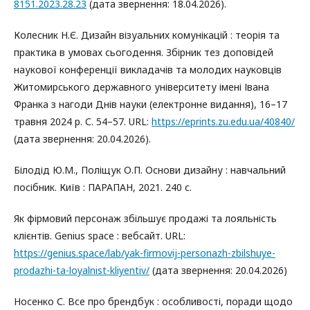
8151.2023.28.23
(дата звернення: 18.04.2026).
Колесник Н.Є. Дизайн візуальних комунікацій : теорія та
практика в умовах сьогодення. Збірник тез доповідей
наукової конференції викладачів та молодих науковців
Житомирського державного університету імені Івана
Франка з нагоди Днів науки (електронне видання), 16–17
травня 2024 р. С. 54–57. URL:
https://eprints.zu.edu.ua/40840/
(дата звернення: 20.04.2026).
Білодід Ю.М., Поліщук О.П. Основи дизайну : навчальний
посібник. Київ : ПАРАПАН, 2021. 240 с.
Як фірмовий персонаж збільшує продажі та лояльність
клієнтів. Genius space : вебсайт. URL:
https://genius.space/lab/yak-firmovij-personazh-zbilshuye-
prodazhi-ta-loyalnist-kliyentiv/
(дата звернення: 20.04.2026)
Носенко С. Все про брендбук : особливості, поради щодо