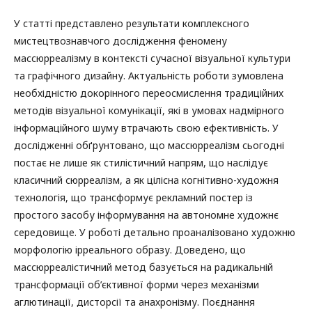
У статті представлено результати комплексного
мистецтвознавчого дослідження феномену
массюрреалізму в контексті сучасної візуальної культури
та графічного дизайну. Актуальність роботи зумовлена
необхідністю докорінного переосмислення традиційних
методів візуальної комунікації, які в умовах надмірного
інформаційного шуму втрачають свою ефективність. У
дослідженні обґрунтовано, що массюрреалізм сьогодні
постає не лише як стилістичний напрям, що наслідує
класичний сюрреалізм, а як цілісна когнітивно-художня
технологія, що трансформує рекламний постер із
простого засобу інформування на автономне художнє
середовище. У роботі детально проаналізовано художню
морфологію ірреального образу. Доведено, що
массюрреалістичний метод базується на радикальній
трансформації об’єктивної форми через механізми
аглютинації, дисторсії та анахронізму. Поєднання