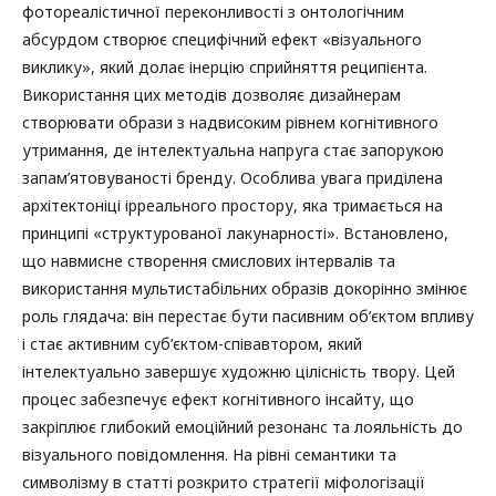
фотореалістичної переконливості з онтологічним
абсурдом створює специфічний ефект «візуального
виклику», який долає інерцію сприйняття реципієнта.
Використання цих методів дозволяє дизайнерам
створювати образи з надвисоким рівнем когнітивного
утримання, де інтелектуальна напруга стає запорукою
запам’ятовуваності бренду. Особлива увага приділена
архітектоніці ірреального простору, яка тримається на
принципі «структурованої лакунарності». Встановлено,
що навмисне створення смислових інтервалів та
використання мультистабільних образів докорінно змінює
роль глядача: він перестає бути пасивним об’єктом впливу
і стає активним суб’єктом-співавтором, який
інтелектуально завершує художню цілісність твору. Цей
процес забезпечує ефект когнітивного інсайту, що
закріплює глибокий емоційний резонанс та лояльність до
візуального повідомлення. На рівні семантики та
символізму в статті розкрито стратегії міфологізації