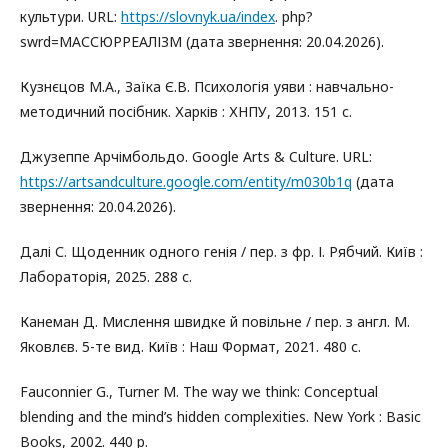
культури. URL:
https://slovnyk.ua/index
. php?
swrd=МАССЮРРЕАЛІЗМ (дата звернення: 20.04.2026).
Кузнєцов М.А., Заїка Є.В. Психологія уяви : навчально-
методичний посібник. Харків : ХНПУ, 2013. 151 с.
Джузеппе Арчімбольдо. Google Arts & Culture. URL:
https://artsandculture.google.com/entity/m030b1q
(дата
звернення: 20.04.2026).
Далі С. Щоденник одного генія / пер. з фр. І. Рябчий. Київ :
Лабораторія, 2025. 288 с.
Канеман Д. Мислення швидке й повільне / пер. з англ. М.
Яковлєв. 5-те вид. Київ : Наш Формат, 2021. 480 с.
Fauconnier G., Turner M. The way we think: Conceptual
blending and the mind’s hidden complexities. New York : Basic
Books, 2002. 440 p.