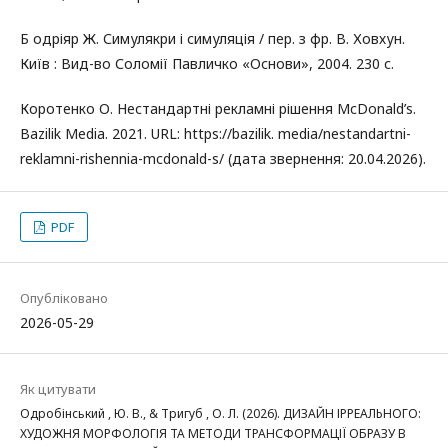
Б одріяр Ж. Симулякри і симуляція / пер. з фр. В. Ховхун.
Київ : Вид-во Соломії Павличко «Основи», 2004. 230 с.
Коротенко О. Нестандартні рекламні рішення McDonald’s.
Bazilik Media. 2021. URL: https://bazilik. media/nestandartni-
reklamni-rishennia-mcdonald-s/ (дата звернення: 20.04.2026).
PDF
Опубліковано
2026-05-29
Як цитувати
Одробінський , Ю. В., & Тригуб , О. Л. (2026). ДИЗАЙН ІРРЕАЛЬНОГО:
ХУДОЖНЯ МОРФОЛОГІЯ ТА МЕТОДИ ТРАНСФОРМАЦІЇ ОБРАЗУ В