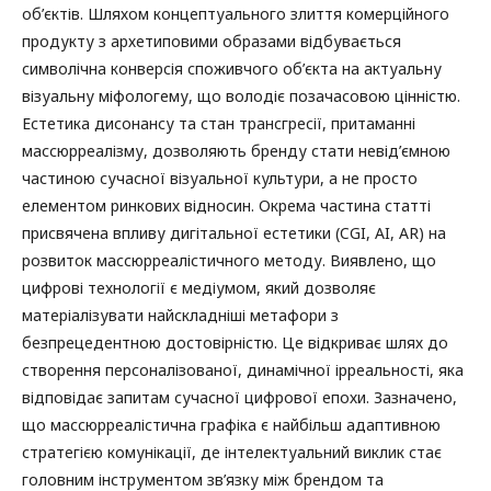
об’єктів. Шляхом концептуального злиття комерційного
продукту з архетиповими образами відбувається
символічна конверсія споживчого об’єкта на актуальну
візуальну міфологему, що володіє позачасовою цінністю.
Естетика дисонансу та стан трансгресії, притаманні
массюрреалізму, дозволяють бренду стати невід’ємною
частиною сучасної візуальної культури, а не просто
елементом ринкових відносин. Окрема частина статті
присвячена впливу дигітальної естетики (CGI, AI, AR) на
розвиток массюрреалістичного методу. Виявлено, що
цифрові технології є медіумом, який дозволяє
матеріалізувати найскладніші метафори з
безпрецедентною достовірністю. Це відкриває шлях до
створення персоналізованої, динамічної ірреальності, яка
відповідає запитам сучасної цифрової епохи. Зазначено,
що массюрреалістична графіка є найбільш адаптивною
стратегією комунікації, де інтелектуальний виклик стає
головним інструментом зв’язку між брендом та