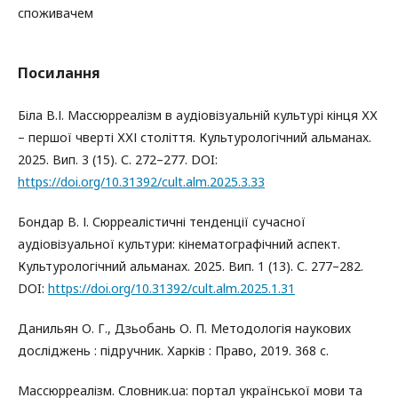
споживачем
Посилання
Біла В.І. Массюрреалізм в аудіовізуальній культурі кінця ХХ
– першої чверті ХХІ століття. Культурологічний альманах.
2025. Вип. 3 (15). С. 272–277. DOI:
https://doi.org/10.31392/cult.alm.2025.3.33
Бондар В. І. Сюрреалістичні тенденції сучасної
аудіовізуальної культури: кінематографічний аспект.
Культурологічний альманах. 2025. Вип. 1 (13). С. 277–282.
DOI:
https://doi.org/10.31392/cult.alm.2025.1.31
Данильян О. Г., Дзьобань О. П. Методологія наукових
досліджень : підручник. Харків : Право, 2019. 368 с.
Массюрреалізм. Словник.ua: портал української мови та