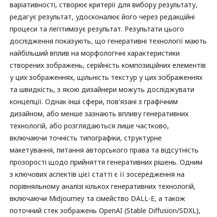
варіативності, створює критерії для вибору результату,
редагує результат, удосконалює його через редакційні
процеси та легітимізує результат. Результати цього
дослідження показують, що генеративні технології мають
найбільший вплив на морфологічні характеристики
створених зображень, серійність композиційних елементів
у цих зображеннях, щільність текстур у цих зображеннях
та швидкість, з якою дизайнери можуть досліджувати
концепції. Однак інші сфери, пов'язані з графічним
дизайном, або менше зазнають впливу генеративних
технологій, або розглядаються лише частково,
включаючи точність типографіки, структурне
макетування, питання авторського права та відсутність
прозорості щодо прийняття генеративних рішень. Одним
з ключових аспектів цієї статті є її зосередження на
порівняльному аналізі кількох генеративних технологій,
включаючи Midjourney та сімейство DALL-E, а також
поточний стек зображень OpenAI (Stable Diffusion/SDXL),