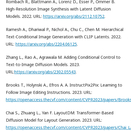
Rombach R., Blattmann A., Lorenz D., Esser P., Ommer B.
High-Resolution Image Synthesis with Latent Diffusion
Models. 2022. URL:
https://arxiv.org/abs/2112.10752
.
Ramesh A., Dhariwal P., Nichol A., Chu C., Chen M. Hierarchical
Text-Conditional Image Generation with CLIP Latents. 2022.
URL:
https://arxiv.org/abs/2204.06125
.
Zhang L., Rao A., Agrawala M. Adding Conditional Control to
Text-to-Image Diffusion Models. 2023.
URL:
https://arxiv.org/abs/2302.05543
.
Brooks T., Holynski A., Efros A. A. InstructPix2Pix: Learning to
Follow Image Editing Instructions. 2023. URL:
https://openaccess.thecvf.com/content/CVPR2023/papers/Brooks_
Chai S., Zhuang L., Yan F. LayoutDM: Transformer-Based
Diffusion Model for Layout Generation. 2023. URL:
https://openaccess.thecvf.com/content/CVPR2023/papers/Chai_