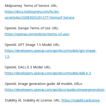
Midjourney. Terms of Service. URL:
https://docs.midjourney.com/hc/en-
us/articles/32083055291277-Termsof-Service
.
OpenAI. Europe Terms of Use. URL:
https://openai.com/policies/terms-of-use/
.
OpenAI. GPT Image 1.5 Model. URL:
https://developers.openai.com/api/docs/models/gpt-image-
1.5
.
OpenAI. DALL·E 3 Model. URL:
https://developers.openai.com/api/docs/models/dall-e-3
.
OpenAI. Image generation guide; All models. URLs:
https://developers.openai.com/api/docs/guides/imagegeneration
.
Stability AI. Stability AI License. URL:
https://stability.ai/license
.