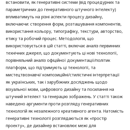
встановити, як генеративні системи (від процедурних та
параметричних до генеративного штучного інтелекту)
впливатимуть на різні аспекти процесу дизайну,
включаючи: створення форм, розташування компонентів,
використання кольору, типографіку, текстури, авторство,
етику та робочий процес. Методологія, що
використовується в цій статті, включає аналіз первинних
технічних джерел, що документують ці нові технології,
порівняльний аналіз офіційної документації/політик
платформ, що підтримують ці технології, та
мистецтвознавчі/ композиційні/стилістичні інтерпретації
як українських, так і зарубіжних досліджень щодо
візуальної мови, цифрового дизайну та посилання на
штучний інтелект та генерацію зображень. У статті також
наведено аргументи проти розгляду генеративних
технологій як незалежного креативного агента. Натомість
генеративні технології розглядаються як «простір
проекту», де дизайнер встановлює межі для