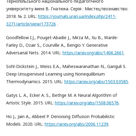
Тернопільського національного педагогічного
університету імені В. Гнатюка. Серія : Мистецтвознавство.
2018. № 2. URL:
https://journals.uran.ua/index.php/2411-
3271/article/view/173726
.
Goodfellow I.J., Pouget-Abadie J., Mirza M., Xu B., Warde-
Farley D., Ozair S., Courville A., Bengio Y. Generative
Adversarial Nets. 2014. URL:
https://arxiv.org/abs/1406.2661
.
Sohl-Dickstein J., Weiss E.A., Maheswaranathan N., Ganguli S.
Deep Unsupervised Learning using Nonequilibrium
Thermodynamics. 2015. URL:
https://arxiv.org/abs/1503.03585
.
Gatys L. A., Ecker A. S., Bethge M. A Neural Algorithm of
Artistic Style. 2015. URL:
https://arxiv.org/abs/1508.06576
.
Ho J., Jain A., Abbeel P. Denoising Diffusion Probabilistic
Models. 2020. URL:
https://arxiv.org/abs/2006.11239
.