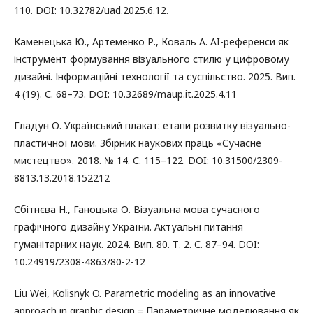
110. DOI: 10.32782/uad.2025.6.12.
Каменецька Ю., Артеменко Р., Коваль А. AI-референси як
інструмент формування візуального стилю у цифровому
дизайні. Інформаційні технології та суспільство. 2025. Вип.
4 (19). С. 68–73. DOI: 10.32689/maup.it.2025.4.11
Гладун О. Український плакат: етапи розвитку візуально-
пластичної мови. Збірник наукових праць «Сучасне
мистецтво». 2018. № 14. С. 115–122. DOI: 10.31500/2309-
8813.13.2018.152212
Сбітнєва Н., Ганоцька О. Візуальна мова сучасного
графічного дизайну України. Актуальні питання
гуманітарних наук. 2024. Вип. 80. Т. 2. С. 87–94. DOI:
10.24919/2308-4863/80-2-12
Liu Wei, Kolisnyk O. Parametric modeling as an innovative
approach in graphic design = Параметричне моделювання як