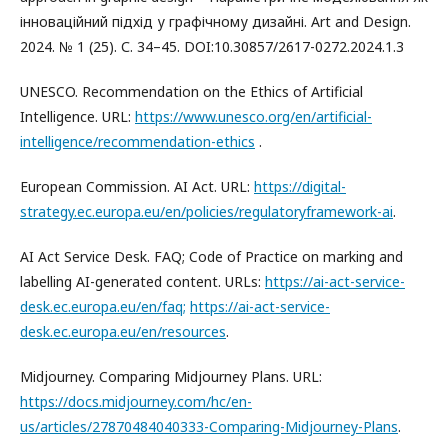
інноваційний підхід у графічному дизайні. Art and Design.
2024. № 1 (25). С. 34–45. DOI:10.30857/2617-0272.2024.1.3
UNESCO. Recommendation on the Ethics of Artificial
Intelligence. URL:
https://www.unesco.org/en/artificial-
intelligence/recommendation-ethics
.
European Commission. AI Act. URL:
https://digital-
strategy.ec.europa.eu/en/policies/regulatoryframework-ai
.
AI Act Service Desk. FAQ; Code of Practice on marking and
labelling AI-generated content. URLs:
https://ai-act-service-
desk.ec.europa.eu/en/faq;
https://ai-act-service-
desk.ec.europa.eu/en/resources
.
Midjourney. Comparing Midjourney Plans. URL:
https://docs.midjourney.com/hc/en-
us/articles/27870484040333-Comparing-Midjourney-Plans
.