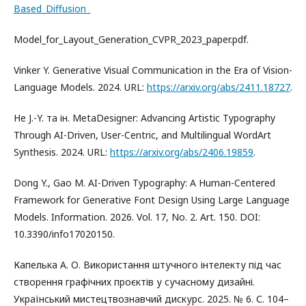
Based_Diffusion_
Model_for_Layout_Generation_CVPR_2023_paper.pdf.
Vinker Y. Generative Visual Communication in the Era of Vision-
Language Models. 2024. URL:
https://arxiv.org/abs/2411.18727
.
He J.-Y. та ін. MetaDesigner: Advancing Artistic Typography
Through AI-Driven, User-Centric, and Multilingual WordArt
Synthesis. 2024. URL:
https://arxiv.org/abs/2406.19859
.
Dong Y., Gao M. AI-Driven Typography: A Human-Centered
Framework for Generative Font Design Using Large Language
Models. Information. 2026. Vol. 17, No. 2. Art. 150. DOI:
10.3390/info17020150.
Капелька А. О. Використання штучного інтелекту під час
створення графічних проєктів у сучасному дизайні.
Український мистецтвознавчий дискурс. 2025. № 6. С. 104–