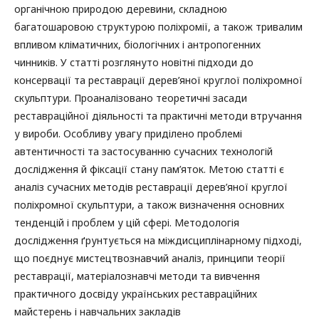
органічною природою деревини, складною
багатошаровою структурою поліхромії, а також тривалим
впливом кліматичних, біологічних і антропогенних
чинників. У статті розглянуто новітні підходи до
консервації та реставрації дерев’яної круглої поліхромної
скульптури. Проаналізовано теоретичні засади
реставраційної діяльності та практичні методи втручання
у вироби. Особливу увагу приділено проблемі
автентичності та застосуванню сучасних технологій
дослідження й фіксації стану пам’яток. Метою статті є
аналіз сучасних методів реставрації дерев’яної круглої
поліхромної скульптури, а також визначення основних
тенденцій і проблем у цій сфері. Методологія
дослідження ґрунтується на міждисциплінарному підході,
що поєднує мистецтвознавчий аналіз, принципи теорії
реставрації, матеріалознавчі методи та вивчення
практичного досвіду українських реставраційних
майстерень і навчальних закладів