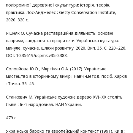
поліхромної дерев’яної скульптури: історія, теорія,
практика. Лос-Анджелес : Getty Conservation Institute,
2020. 320 с.
Рішняк О. Сучасна реставраційна діяльність: основні
напрями, завдання та пріоритети. Українська культура:
минуле, сучасне, шляхи розвитку. 2020. Вип. 35. С. 220–226.
DOI: 10.35619/ucpmk.v35i0.388.
Соловйова Ю.О., Мкртічян О.А. (2017). Українське
мистецтво в історичному вимірі. Навч.-метод. посіб. Харків
: Точка. 35–45.
Станкевич М. Українське художнє дерево XVI–XX століть.
Львів : Ін-т народознав. НАН України,
479 с.
Українське бароко та європейський контекст (1991). Київ :