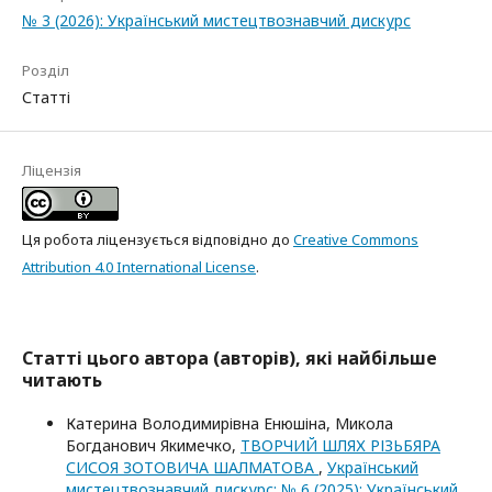
№ 3 (2026): Український мистецтвознавчий дискурс
Розділ
Статті
Ліцензія
Ця робота ліцензується відповідно до
Creative Commons
Attribution 4.0 International License
.
Статті цього автора (авторів), які найбільше
читають
Катерина Володимирівна Енюшіна, Микола
Богданович Якимечко,
ТВОРЧИЙ ШЛЯХ РІЗЬБЯРА
СИСОЯ ЗОТОВИЧА ШАЛМАТОВА
,
Український
мистецтвознавчий дискурс: № 6 (2025): Український