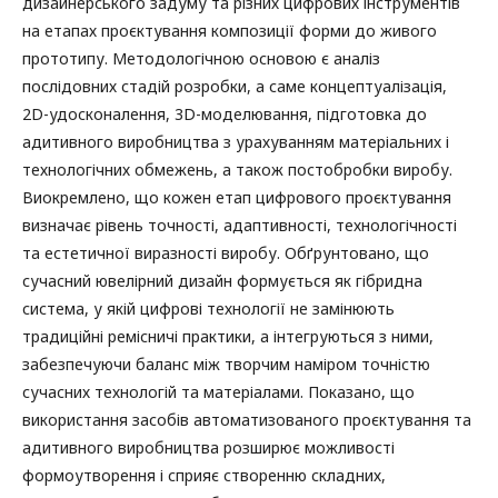
дизайнерського задуму та різних цифрових інструментів
на етапах проєктування композиції форми до живого
прототипу. Методологічною основою є аналіз
послідовних стадій розробки, а саме концептуалізація,
2D-удосконалення, 3D-моделювання, підготовка до
адитивного виробництва з урахуванням матеріальних і
технологічних обмежень, а також постобробки виробу.
Виокремлено, що кожен етап цифрового проєктування
визначає рівень точності, адаптивності, технологічності
та естетичної виразності виробу. Обґрунтовано, що
сучасний ювелірний дизайн формується як гібридна
система, у якій цифрові технології не замінюють
традиційні ремісничі практики, а інтегруються з ними,
забезпечуючи баланс між творчим наміром точністю
сучасних технологій та матеріалами. Показано, що
використання засобів автоматизованого проєктування та
адитивного виробництва розширює можливості
формоутворення і сприяє створенню складних,