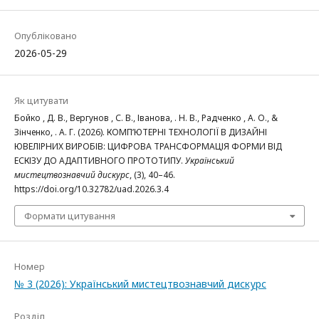
Опубліковано
2026-05-29
Як цитувати
Бойко , Д. В., Вергунов , С. В., Іванова, . Н. В., Радченко , А. О., &
Зінченко, . А. Г. (2026). КОМП’ЮТЕРНІ ТЕХНОЛОГІЇ В ДИЗАЙНІ
ЮВЕЛІРНИХ ВИРОБІВ: ЦИФРОВА ТРАНСФОРМАЦІЯ ФОРМИ ВІД
ЕСКІЗУ ДО АДАПТИВНОГО ПРОТОТИПУ.
Український
мистецтвознавчий дискурс
, (3), 40–46.
https://doi.org/10.32782/uad.2026.3.4
Формати цитування
Номер
№ 3 (2026): Український мистецтвознавчий дискурс
Розділ