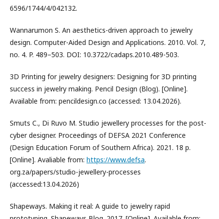
6596/1744/4/042132.
Wannarumon S. An aesthetics-driven approach to jewelry
design. Computer-Aided Design and Applications. 2010. Vol. 7,
no. 4. P. 489–503. DOI: 10.3722/cadaps.2010.489-503.
3D Printing for jewelry designers: Designing for 3D printing
success in jewelry making. Pencil Design (Blog). [Online].
Available from: pencildesign.co (accessed: 13.04.2026).
Smuts C., Di Ruvo M. Studio jewellery processes for the post-
cyber designer. Proceedings of DEFSA 2021 Conference
(Design Education Forum of Southern Africa). 2021. 18 p.
[Online]. Avaliable from:
https://www.defsa
.
org.za/papers/studio-jewellery-processes
(accessed:13.04.2026)
Shapeways. Making it real: A guide to jewelry rapid
prototyping. Shapeways Blog. 2017. [Online]. Available from: