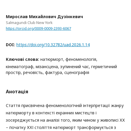
Мирослав Михайлович Дузінкевич
Salmagundi Club New York
https://orcid.org/0009-0009-2393-6067
DOI:
https://doi.org/10.32782/uad.2026.1.14
Ключові слова:
натюрморт, феноменологія,
кінематограф, мізансцена, зупинений час, герметичний
простір, речовість, фактура, сценографія
Анотація
Стаття присвячена феноменологічній інтерпретації жанру
натюрморту в контексті екранних мистецтв і
зосереджується на аналізі того, яким чином у живописі ХХ
– початку ХХІ століття натюрморт трансформується з