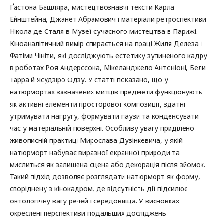
Ґастона Башляра, мистецтвознавчі тексти Карла
Ейнштейна, Джанет Абрамович і матеріали ретроспективи
Нікола де Сталя в Музеї сучасного мистецтва в Парижі.
Кіноаналітичний вимір спирається на праці Жиля Делеза і
Фатіми Чініти, які досліджують естетику зупиненого кадру
в роботах Роя Андерссона, Мікеланджело Антоніоні, Бели
Тарра й Ясудзіро Одзу. У статті показано, що у
натюрмортах зазначених митців предмети функціонують
як активні елементи просторової композиції, здатні
утримувати напругу, формувати паузи та конденсувати
час у матеріальній поверхні. Особливу увагу приділено
живописній практиці Мирослава Дузінкевича, у якій
натюрморт набуває виразної екранної природи та
мислиться як залишена сцена або декорація після зйомок.
Такий підхід дозволяє розглядати натюрморт як форму,
споріднену з кінокадром, де відсутність дії підсилює
онтологічну вагу речей і середовища. У висновках
окреслені перспективи подальших досліджень