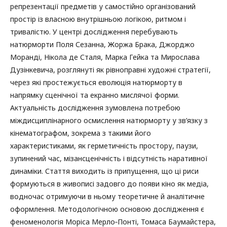
репрезентації предметів у самостійно організований
простір із власною внутрішньою логікою, ритмом і
тривалістю. У центрі дослідження перебувають
натюрморти Поля Сезанна, Жоржа Брака, Джорджо
Моранді, Нікола де Сталя, Марка Гейка та Мирослава
Дузінкевича, розглянуті як рівноправні художні стратегії,
через які простежується еволюція натюрморту в
напрямку сценічної та екранно мислячої форми.
Актуальність дослідження зумовлена потребою
міждисциплінарного осмислення натюрморту у зв’язку з
кінематографом, зокрема з такими його
характеристиками, як герметичність простору, паузи,
зупинений час, мізансценічність і відсутність наративної
динаміки. Стаття виходить із припущення, що ці риси
формуються в живописі задовго до появи кіно як медіа,
водночас отримуючи в ньому теоретичне й аналітичне
оформлення. Методологічною основою дослідження є
феноменологія Моріса Мерло‑Понті, Томаса Баумайстера,