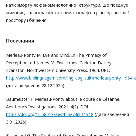
натюрморту як феноменологічної структури, що поєднує
живопис, сценографію та кінематограф на рівні організації
простору і бачення.
Посилання
Merleau-Ponty M. Eye and Mind. In The Primacy of
Perception, ed. James M. Edie, trans. Carleton Dallery.
Evanston: Northwestern University Press. 1964. URL:
http://www.biolinguagem.com/ling_cog_cult/merleauponty_1964_
(дата звернення 28.12.2025).
Baumeister T. Merleau-Ponty about le doute de Cézanne.
Aesthetics Investigations. 2021. 4(2). DOI:
https://doi.org/10.58519/aesthinv.v4i2.11918
(дата звернення
3.01.2026).
Bachelard G. The Poetics of Space. Translated by M. Jolas.