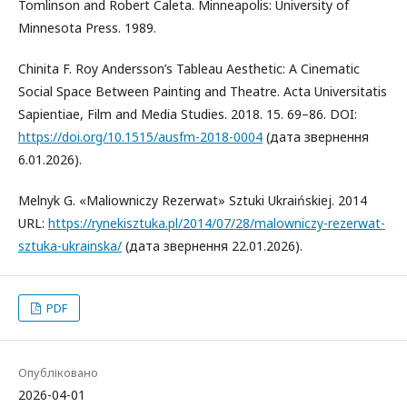
Tomlinson and Robert Caleta. Minneapolis: University of
Minnesota Press. 1989.
Chinita F. Roy Andersson’s Tableau Aesthetic: A Cinematic
Social Space Between Painting and Theatre. Acta Universitatis
Sapientiae, Film and Media Studies. 2018. 15. 69–86. DOI:
https://doi.org/10.1515/ausfm-2018-0004
(дата звернення
6.01.2026).
Melnyk G. «Maliowniczy Rezerwat» Sztuki Ukraińskiej. 2014
URL:
https://rynekisztuka.pl/2014/07/28/malowniczy-rezerwat-
sztuka-ukrainska/
(дата звернення 22.01.2026).
PDF
Опубліковано
2026-04-01