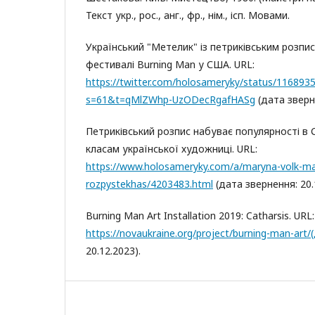
Текст укр., рос., анг., фр., нім., ісп. Мовами.
Український "Метелик" із петриківським розпи
фестивалі Burning Man у США. URL:
https://twitter.com/holosameryky/status/11689
s=61&t=qMlZWhp-UzODecRgafHASg
(дата зверне
Петриківський розпис набуває популярності в
класам української художниці. URL:
https://www.holosameryky.com/a/maryna-volk-mais
rozpystekhas/4203483.html
(дата звернення: 20.
Burning Man Art Installation 2019: Catharsis. URL:
https://novaukraine.org/project/burning-man-art/
20.12.2023).