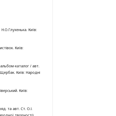
 Н.О.Глухенька. Київ:
стівок. Київ:
альбом-каталог / авт.
.Щербак. Київ: Народні
верський. Київ:
д. та авт. Ст. О.І.
ародної творчості).