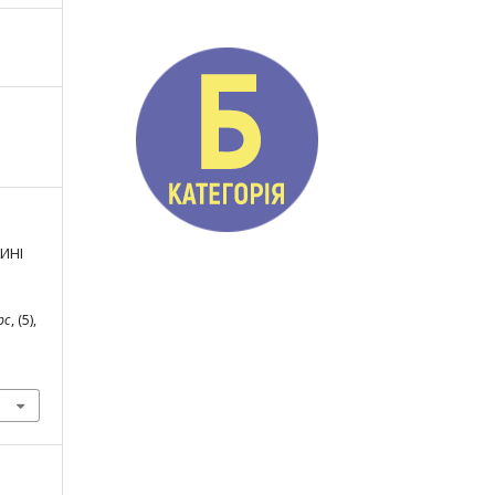
КИНІ
.
рс
, (5),