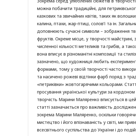
Зокрема серед улюблених сюжетів в творчост
можна побачити традиційні, для петриківськог
казкових та звичайних квітів, таких як волошки
калина, птахи, жар-птиці, солов’ї та ін. Загаль
доповнюють сучасні символи – зображення тва
фруктів. Окреме місце, у творчості майстрині
численної кількості метеликів та грибів, а так
вона вписує в різноманітні композиції та стилізу
зазначено, що художниця любить експеримент
формами, тому у своїй творчості часто викори
та насичено рожеві відтінки фарб поряд з тра
«петриківки» жовтогарячими кольорами. Статт
просування української культури за кордоном й
творчість Марини Маляренко вписується в цей 
статті зазначається про важливість досліджен
зокрема Марини Маляренко, оскільки говорячи
мистецтво і його впізнаваність у світі, ми при
всесвітнього суспільства до України і до подій 