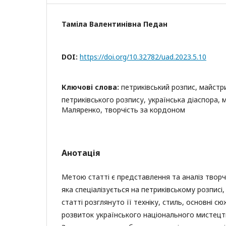
Таміла Валентинівна Педан
DOI:
https://doi.org/10.32782/uad.2023.5.10
Ключові слова:
петриківський розпис, майстри
петриківського розпису, українська діаспора,
Маляренко, творчість за кордоном
Анотація
Метою статті є представлення та аналіз твор
яка спеціалізується на петриківському розписі, 
статті розглянуто її техніку, стиль, основні с
розвиток українського національного мистецтв