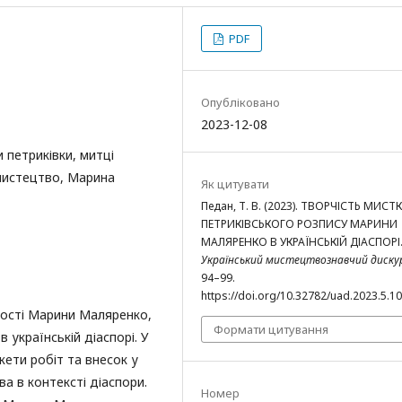
PDF
Опубліковано
2023-12-08
 петриківки, митці
 мистецтво, Марина
Як цитувати
Педан, Т. В. (2023). ТВОРЧІСТЬ МИСТ
ПЕТРИКІВСЬКОГО РОЗПИСУ МАРИНИ
МАЛЯРЕНКО В УКРАЇНСЬКІЙ ДІАСПОРІ
Український мистецтвознавчий диску
94–99.
https://doi.org/10.32782/uad.2023.5.10
чості Марини Маляренко,
Формати цитування
в українській діаспорі. У
южети робіт та внесок у
а в контексті діаспори.
Номер