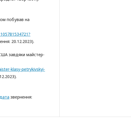
сом побував на
35105781534721?
ння: 20.12.2023).
 США завдяки майстер-
ter-klasy-petrykivskyi-
12.2023).
(дата
звернення: