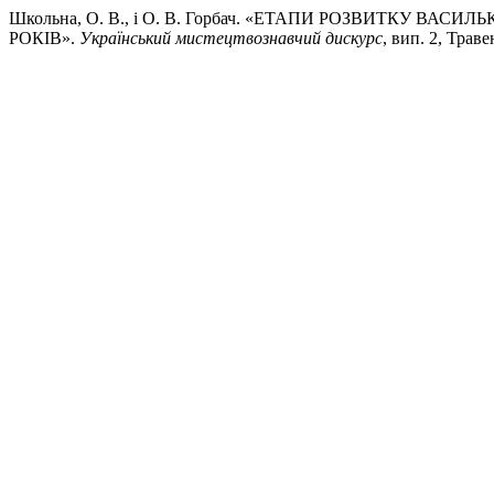
Школьна, О. В., і О. В. Горбач. «ЕТАПИ РОЗВИТКУ ВА
РОКІВ».
Український мистецтвознавчий дискурс
, вип. 2, Траве