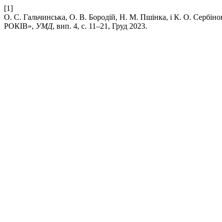
[1]
О. С. Гальчинська, О. В. Бородій, Н. М. Пшінка, і К. О.
РОКІВ»,
УМД
, вип. 4, с. 11–21, Груд 2023.