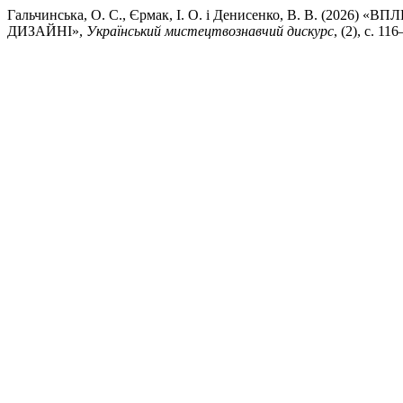
Гальчинська, О. С., Єрмак, І. О. і Денисенко, В. В
ДИЗАЙНІ»,
Український мистецтвознавчий дискурс
, (2), с. 11