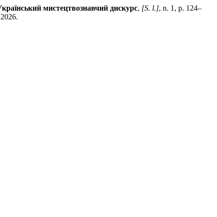
Український мистецтвознавчий дискурс
,
[S. l.]
, n. 1, p. 124–
 2026.