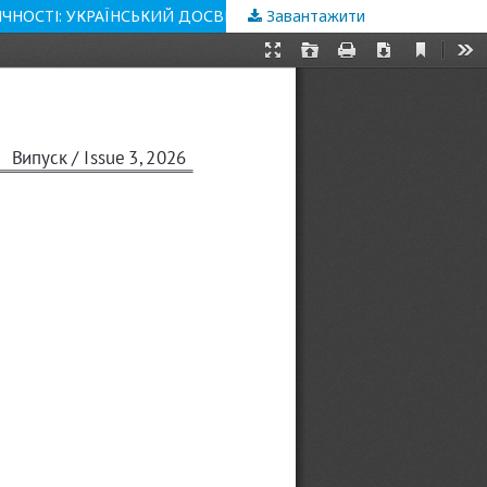
Завантажити
АКАДЕМІЧНА ХУДОЖНЯ ШКОЛА ЯК ОСНОВА ФОРМУВАННЯ ВІЗУАЛЬНОЇ КУЛЬТУРИ ТА НАЦІОНАЛЬНОЇ ІДЕНТИЧНОСТІ: УКРАЇНСЬКИЙ ДОСВІД В ОБРАЗОТВОРЧОМУ МИСТЕЦТВІ ТА ДИЗАЙНІ