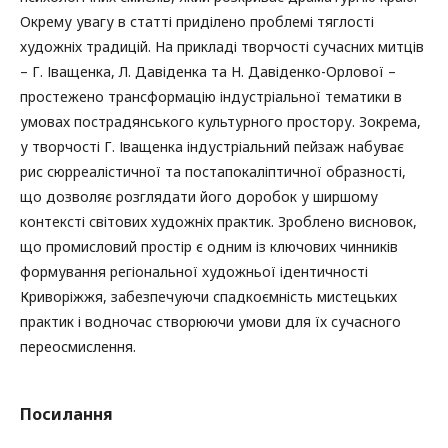
Окрему увагу в статті приділено проблемі тяглості
художніх традицій. На прикладі творчості сучасних митців
– Г. Іващенка, Л. Давіденка та Н. Давіденко-Орлової –
простежено трансформацію індустріальної тематики в
умовах пострадянського культурного простору. Зокрема,
у творчості Г. Іващенка індустріальний пейзаж набуває
рис сюрреалістичної та постапокаліптичної образності,
що дозволяє розглядати його доробок у ширшому
контексті світових художніх практик. Зроблено висновок,
що промисловий простір є одним із ключових чинників
формування регіональної художньої ідентичності
Криворіжжя, забезпечуючи спадкоємність мистецьких
практик і водночас створюючи умови для їх сучасного
переосмислення.
Посилання