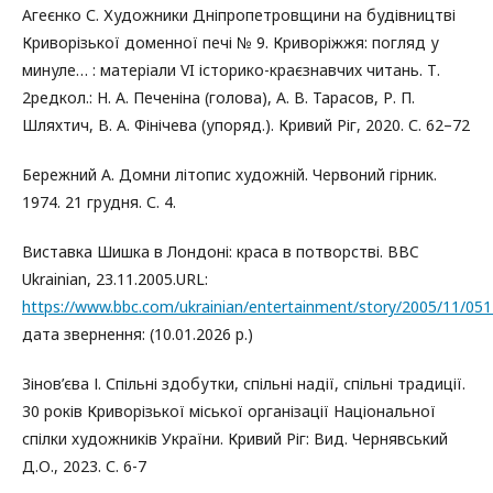
Агеєнко С. Художники Дніпропетровщини на будівництві
Криворізької доменної печі № 9. Криворіжжя: погляд у
минуле… : матеріали VI історико-краєзнавчих читань. Т.
2редкол.: Н. А. Печеніна (голова), А. В. Тарасов, Р. П.
Шляхтич, В. А. Фінічева (упоряд.). Кривий Ріг, 2020. С. 62–72
Бережний А. Домни літопис художній. Червоний гірник.
1974. 21 грудня. С. 4.
Виставка Шишка в Лондоні: краса в потворстві. BBC
Ukrainian, 23.11.2005.URL:
https://www.bbc.com/ukrainian/entertainment/story/2005/11/0511
дата звернення: (10.01.2026 р.)
Зінов’єва І. Спільні здобутки, спільні надії, спільні традиції.
30 років Криворізької міської організації Національної
спілки художників України. Кривий Ріг: Вид. Чернявський
Д.О., 2023. С. 6-7