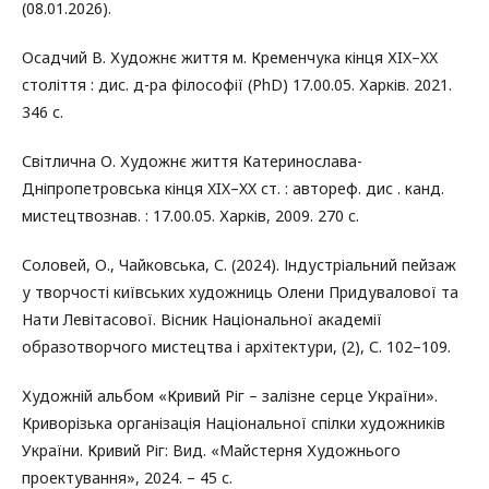
(08.01.2026).
Осадчий В. Художнє життя м. Кременчука кінця ХIX–XX
cтоліття : дис. д-ра філософії (PhD) 17.00.05. Харків. 2021.
346 с.
Світлична О. Художнє життя Катеринослава-
Дніпропетровська кінця XIX–XX ст. : автореф. дис . канд.
мистецтвознав. : 17.00.05. Харків, 2009. 270 c.
Соловей, О., Чайковська, С. (2024). Індустріальний пейзаж
у творчості київських художниць Олени Придувалової та
Нати Левітасової. Вісник Національної академії
образотворчого мистецтва і архітектури, (2), С. 102–109.
Художній альбом «Кривий Ріг – залізне серце України».
Криворізька організація Національної спілки художників
України. Кривий Ріг: Вид. «Майстерня Художнього
проектування», 2024. – 45 с.