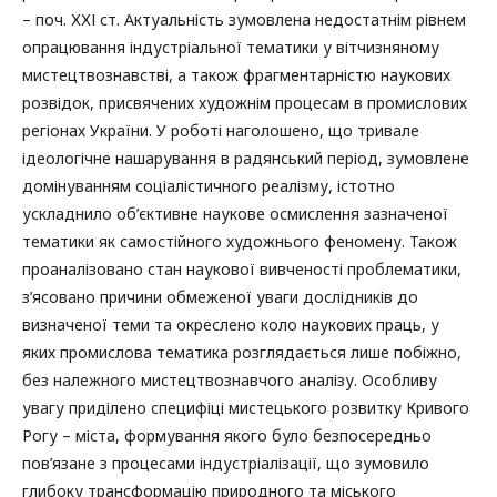
– поч. ХХІ ст. Актуальність зумовлена недостатнім рівнем
опрацювання індустріальної тематики у вітчизняному
мистецтвознавстві, а також фрагментарністю наукових
розвідок, присвячених художнім процесам в промислових
регіонах України. У роботі наголошено, що тривале
ідеологічне нашарування в радянський період, зумовлене
домінуванням соціалістичного реалізму, істотно
ускладнило об’єктивне наукове осмислення зазначеної
тематики як самостійного художнього феномену. Також
проаналізовано стан наукової вивченості проблематики,
з’ясовано причини обмеженої уваги дослідників до
визначеної теми та окреслено коло наукових праць, у
яких промислова тематика розглядається лише побіжно,
без належного мистецтвознавчого аналізу. Особливу
увагу приділено специфіці мистецького розвитку Кривого
Рогу – міста, формування якого було безпосередньо
пов’язане з процесами індустріалізації, що зумовило
глибоку трансформацію природного та міського