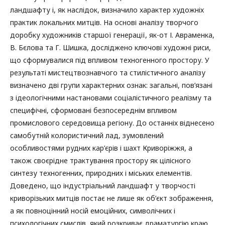
ландшафту і, як наслідок, визначило характер художніх
практик локальних митців. На основі аналізу творчого
доробку художників старшої генерації, як-от І. Авраменка,
В. Бєлова та Г. Шишка, досліджено ключові художні риси,
що сформувалися під впливом техногенного простору. У
результаті мистецтвознавчого та стилістичного аналізу
визначено дві групи характерних ознак: загальні, пов’язані
з ідеологічними настановами соціалістичного реалізму та
специфічні, сформовані безпосереднім впливом
промислового середовища регіону. До останніх віднесено
самобутній колористичний лад, зумовлений
особливостями рудних кар’єрів і шахт Криворіжжя, а
також своєрідне трактування простору як цілісного
синтезу техногенних, природних і міських елементів.
Доведено, що індустріальний ландшафт у творчості
криворізьких митців постає не лише як об’єкт зображення,
а як повноцінний носій емоційних, символічних і
психологічних смислів, який розкриває драматургію краю.