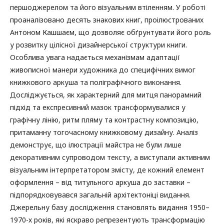
першоджерелом та його візуальним втіленням. У роботі
проаналізовано десять знакових книг, проілюстрованих
Антоном Кашшаєм, що дозволяє обґрунтувати його роль
у розвитку цілісної дизайнерської структури книги.
Особлива увага надається механізмам адаптації
живописної манери художника до специфічних вимог
книжкового аркуша та поліграфічного виконання.
Досліджується, як характерний для митця панорамний
підхід та експресивний мазок трансформувалися у
графічну лінію, ритм пляму та контрастну композицію,
притаманну тогочасному книжковому дизайну. Аналіз
демонструє, що ілюстрації майстра не були лише
декоративним супроводом тексту, а виступали активним
візуальним інтерпретатором змісту, де кожний елемент
оформлення – від титульного аркуша до заставки –
підпорядковувався загальній архітектоніці видання.
Джерельну базу дослідження становлять видання 1950–
1970-х років, які яскраво репрезентують трансформацію