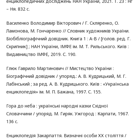
енциклопедичних досліджень НАН України, 2021. Т. 23 : Нг
– Ня. 832 с.
Василенко Володимир Вікторович / Г. Скляренко, О.
Ламонова, М. Гончаренко // Словник художників України.
Біобібліографічний довідник. Книга 1 : А-В / [голов. ред. Г.
Скрипник] ; НАН України, ІМФЕ ім. М. Т. Рильського. Київ :
Видавництво ІМФЕ, 2019. С. 190.
Глюк Гаврило Мартинович // Мистецтво України :
Біографічний довідник / упоряд.: А. В. Кудрицький, М. Г.
Лабінський ; за ред. А. В. Кудрицького. Київ : «Українська
енциклопедія» ім. М. П. Бажана, 1997. С. 155.
Гора до неба : українські народні казки Східної
Словаччини / упоряд. М. Гиряк. Ужгород : Карпати, 1967.
136 с.
Енциклопедія Закарпаття. Визначні особи ХХ століття /