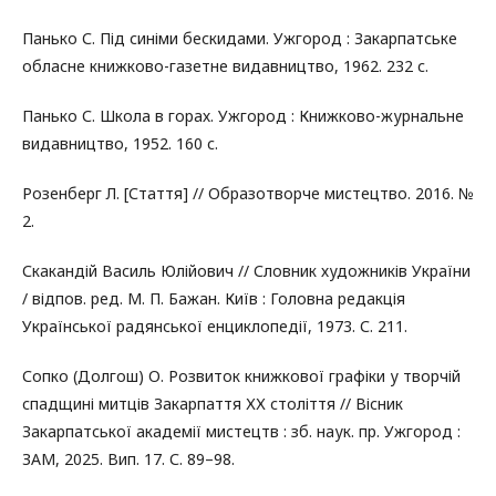
Панько С. Під синіми бескидами. Ужгород : Закарпатське
обласне книжково-газетне видавництво, 1962. 232 с.
Панько С. Школа в горах. Ужгород : Книжково-журнальне
видавництво, 1952. 160 с.
Розенберг Л. [Стаття] // Образотворче мистецтво. 2016. №
2.
Скакандій Василь Юлійович // Словник художників України
/ відпов. ред. М. П. Бажан. Київ : Головна редакція
Української радянської енциклопедії, 1973. С. 211.
Сопко (Долгош) О. Розвиток книжкової графіки у творчій
спадщині митців Закарпаття ХХ століття // Вісник
Закарпатської академії мистецтв : зб. наук. пр. Ужгород :
ЗАМ, 2025. Вип. 17. С. 89–98.