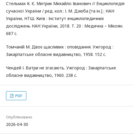
Стельмах К. Є. Митрик Михайло Іванович // Енциклопедія
сучасної України / ред. кол.: І. М. Дзюба [та ін.] ; НАН
України, НТШ. Київ : Інститут енциклопедичних
досліджень НАН України, 2018. Т. 20 : Медична – Мікоян.
687 с.
Томчаній М. Двоє щасливих : оповідання. Ужгород :
Закарпатське обласне видавництво, 1958. 152 с.
Чендей І. Ватри не згасають. Ужгород : Закарпатське
обласне видавництво, 1960. 238 с.
PDF
Опубліковано
2026-04-30