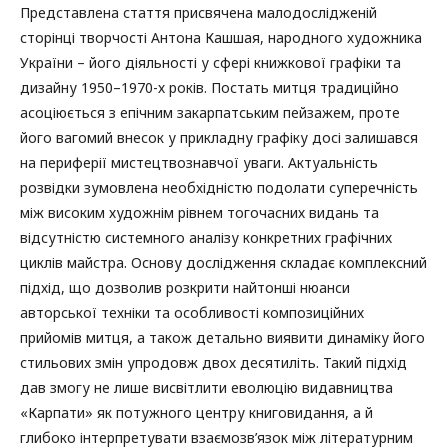
Представлена стаття присвячена малодослідженій
сторінці творчості Антона Кашшая, народного художника
України – його діяльності у сфері книжкової графіки та
дизайну 1950–1970-х років. Постать митця традиційно
асоціюється з епічним закарпатським пейзажем, проте
його вагомий внесок у прикладну графіку досі залишався
на периферії мистецтвознавчої уваги. Актуальність
розвідки зумовлена необхідністю подолати суперечність
між високим художнім рівнем тогочасних видань та
відсутністю системного аналізу конкретних графічних
циклів майстра. Основу дослідження складає комплексний
підхід, що дозволив розкрити найтонші нюанси
авторської техніки та особливості композиційних
прийомів митця, а також детально виявити динаміку його
стильових змін упродовж двох десятиліть. Такий підхід
дав змогу не лише висвітлити еволюцію видавництва
«Карпати» як потужного центру книговидання, а й
глибоко інтерпретувати взаємозв’язок між літературним