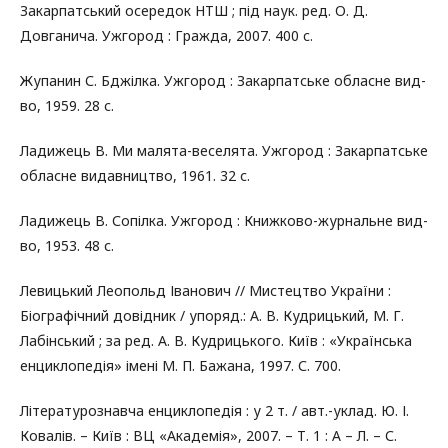
Закарпатський осередок НТШ ; під наук. ред. О. Д.
Довганича. Ужгород : Гражда, 2007. 400 c.
Жупанин С. Бджілка. Ужгород : Закарпатське обласне вид-
во, 1959. 28 с.
Ладижець В. Ми малята-веселята. Ужгород : Закарпатське
обласне видавництво, 1961. 32 с.
Ладижець В. Сопілка. Ужгород : Книжково-журнальне вид-
во, 1953. 48 с.
Левицький Леопольд Іванович // Мистецтво України :
Біографічний довідник / упоряд.: А. В. Кудрицький, М. Г.
Лабінський ; за ред. А. В. Кудрицького. Київ : «Українська
енциклопедія» імені М. П. Бажана, 1997. С. 700.
Літературознавча енциклопедія : у 2 т. / авт.-уклад. Ю. І.
Ковалів. – Київ : ВЦ «Академія», 2007. – Т. 1 : А – Л. – С.