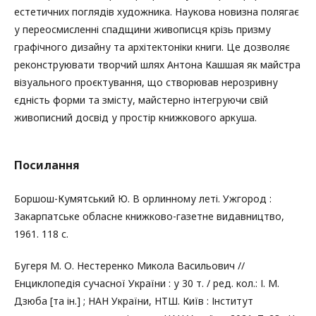
естетичних поглядів художника. Наукова новизна полягає
у переосмисленні спадщини живописця крізь призму
графічного дизайну та архітектоніки книги. Це дозволяє
реконструювати творчий шлях Антона Кашшая як майстра
візуального проєктування, що створював нерозривну
єдність форми та змісту, майстерно інтегруючи свій
живописний досвід у простір книжкового аркуша.
Посилання
Боршош-Кумятський Ю. В орлинному леті. Ужгород :
Закарпатське обласне книжково-газетне видавництво,
1961. 118 с.
Бугеря М. О. Нестеренко Микола Васильович //
Енциклопедія сучасної України : у 30 т. / ред. кол.: І. М.
Дзюба [та ін.] ; НАН України, НТШ. Київ : Інститут