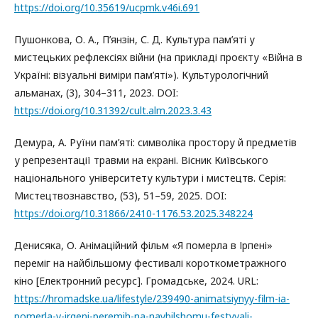
https://doi.org/10.35619/ucpmk.v46i.691
Пушонкова, О. А., П’янзін, С. Д. Культура пам’яті у
мистецьких рефлексіях війни (на прикладі проєкту «Війна в
Україні: візуальні виміри пам’яті»). Культурологічний
альманах, (3), 304–311, 2023. DOI:
https://doi.org/10.31392/cult.alm.2023.3.43
Демура, А. Руїни пам’яті: символіка простору й предметів
у репрезентації травми на екрані. Вісник Київського
національного університету культури і мистецтв. Серія:
Мистецтвознавство, (53), 51–59, 2025. DOI:
https://doi.org/10.31866/2410-1176.53.2025.348224
Денисяка, О. Анімаційний фільм «Я померла в Ірпені»
переміг на найбільшому фестивалі короткометражного
кіно [Електронний ресурс]. Громадське, 2024. URL:
https://hromadske.ua/lifestyle/239490-animatsiynyy-film-ia-
pomerla-v-irgeni-peremih-na-naybilshomu-festyvali-