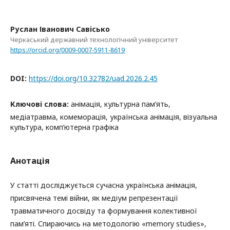
Руслан Іванович Савісько
Черкаський державний технологічний університет
https://orcid.org/0009-0007-5911-8619
DOI:
https://doi.org/10.32782/uad.2026.2.45
Ключові слова:
анімація, культурна пам’ять,
медіатравма, комеморація, українська анімація, візуальна
культура, комп’ютерна графіка
Анотація
У статті досліджується сучасна українська анімація,
присвячена темі війни, як медіум репрезентації
травматичного досвіду та формування колективної
пам’яті. Спираючись на методологію «memory studies»,