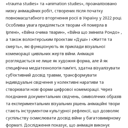
«trauma studies» та «animation studies», проаналізовано
низку анімаційних робіт, створених після початку
повномасштабного вторгнення росії в Україну у 2022 році.
Особлива увага приділяється творам «Я померла в
Ірпені», «Війна очима тварин», «Війна що змінила Рондо» ,
а також волонтерським проєктам «Душі» і «Життя та
смерть», які функціонують як приклади візуальної
комеморації цивільних жертв війни. Анімація
розглядається не лише як художня форма, але й як
специфічна медіатехнологія пам’яті, здатна візуалізувати
суб’єктивний досвід травми, трансформувати
індивідуальні свідчення у колективні наративи та
створювати нові форми цифрової комеморації. Через
поєднання документальних свідчень, символічних образів
та експериментальних візуальних рішень анімаційні твори
стають інструментом культурної рефлексії, що дозволяє
суспільству осмислювати досвід війни у багатовимірному
форматі. Дослідження показує, що анімація виконує