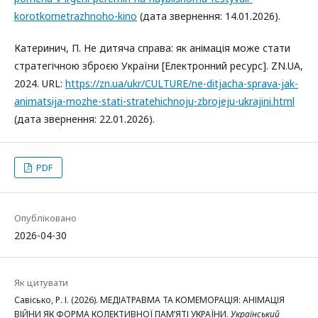
korotkometrazhnoho-kino
(дата звернення: 14.01.2026).
Катеринич, П. Не дитяча справа: як анімація може стати
стратегічною зброєю України [Електронний ресурс]. ZN.UA,
2024. URL:
https://zn.ua/ukr/CULTURE/ne-ditjacha-sprava-jak-
animatsija-mozhe-stati-stratehichnoju-zbrojeju-ukrajini.html
(дата звернення: 22.01.2026).
PDF
Опубліковано
2026-04-30
Як цитувати
Савісько, Р. І. (2026). МЕДІАТРАВМА ТА КОМЕМОРАЦІЯ: АНІМАЦІЯ
ВІЙНИ ЯК ФОРМА КОЛЕКТИВНОЇ ПАМ’ЯТІ УКРАЇНИ.
Український