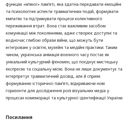
функцію «м’якої» пам’яті, яка здатна передавати емоційні
та психологічні аспекти травматичних подій, формувати
емпатію та підтримувати процеси колективного
переживання втрат. Вона стає важливим засобом
комунікації між поколіннями, адже створює доступні та
водночас глибокі образи війни, що можуть бути
інтегровані у освітні, музейні та медійні практики. Таким
чином, українська анімація воєнного часу постає як
унікальний культурний феномен, що поєднує мистецьку
експресію та соціальну місію. Вона не лише документує та
інтерпретує травматичний досвід, але й сприяє
формуванню історичної пам’яті, відкриваючи нові
горизонти для дослідження ролі візуальних медіа у
процесах комеморації та культурної ідентифікації України.
Посилання