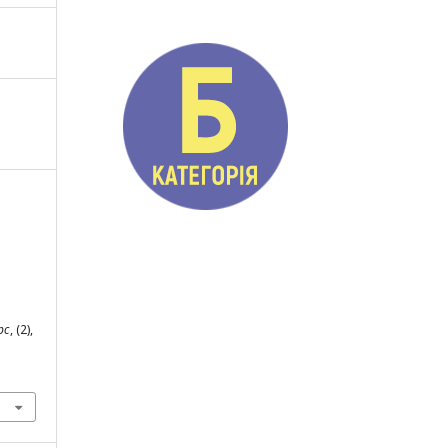
рс
, (2),