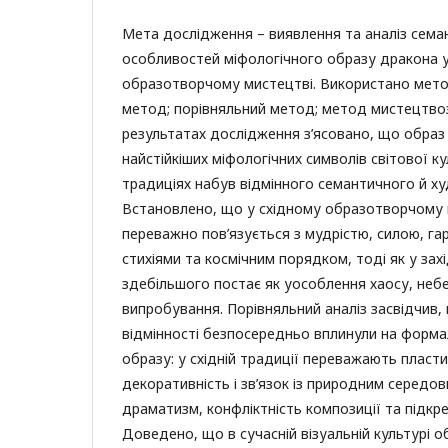
Мета дослідження – виявлення та аналіз сем
особливостей міфологічного образу дракона у
образотворчому мистецтві. Використано мето
метод; порівняльний метод; метод мистецтвоз
результатах дослідження з’ясовано, що образ 
найстійкіших міфологічних символів світової ку
традиціях набув відмінного семантичного й ху
Встановлено, що у східному образотворчому 
переважно пов’язується з мудрістю, силою, г
стихіями та космічним порядком, тоді як у зах
здебільшого постає як уособлення хаосу, небе
випробування. Порівняльний аналіз засвідчив, 
відмінності безпосередньо вплинули на форма
образу: у східній традиції переважають пластич
декоративність і зв’язок із природним середов
драматизм, конфліктність композиції та підкре
Доведено, що в сучасній візуальній культурі 