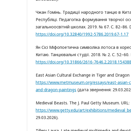
Чжан Гомінь. Традиції народного танцю в Кита
Республіці. Педагогіка формування творчої осо
загальноосвітній школах. 2019. № 67. С. 82–86. 
https://doi.org/10.32840/1992-5786.2019.67-1.17
Ян Сісі Міфопоетична символіка лотоса в хорео
Китаю. Танцювальні студії. 2018. № 2. С. 52–60.
https://doi.org/10.31866/2616-7646.2.2018.15438
East Asian Cultural Exchange in Tiger and Dragon 
https://www.metmuseum.org/essays/east-asian-cul
and-dragon-paintings
(дата звернення: 29.03.202
Medieval Beasts. The J. Paul Getty Museum. URL:
https://www.getty.edu/art/exhibitions/medieval_b
29.03.2026).
Tillery Laura. Late medieval multimedia and devot