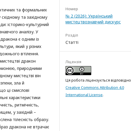
Номер
античних та формальних
№ 2 (2026): Український
 східному та західному
мистецтвознавчий дискурс
ди: історико-культурний
навчого аналізу. У
Розділ
дракона є одним із
Статті
льтури, який у різних
дожнього втілення.
мистецтві дракон
Ліцензія
армонією, природними
ідному мистецтві він
Ця робота ліцензується відповідно
зпеки, зла й
Creative Commons Attribution 4.0
що ці смислові
International License
.
льні характеристики
ність, ритмічність,
ищем, у західній –
слена тілесність образу.
образ дракона не втрачає