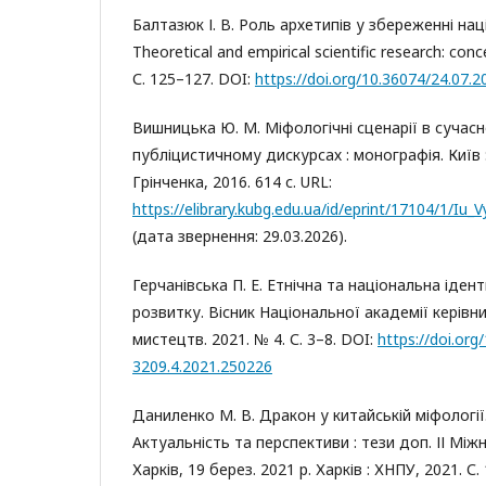
Балтазюк І. В. Роль архетипів у збереженні нац
Theoretical and empirical scientific research: con
С. 125–127. DOI:
https://doi.org/10.36074/24.07.2
Вишницька Ю. М. Міфологічні сценарії в суча
публіцистичному дискурсах : монографія. Київ : 
Грінченка, 2016. 614 с. URL:
https://elibrary.kubg.edu.ua/id/eprint/17104/1/Iu
(дата звернення: 29.03.2026).
Герчанівська П. Е. Етнічна та національна іден
розвитку. Вісник Національної академії керівни
мистецтв. 2021. № 4. С. 3–8. DOI:
https://doi.org
3209.4.2021.250226
Даниленко М. В. Дракон у китайській міфологі
Актуальність та перспективи : тези доп. ІІ Міжн
Харків, 19 берез. 2021 р. Харків : ХНПУ, 2021. С.