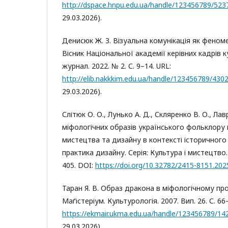
http://dspace.hnpu.edu.ua/handle/123456789/523
29.03.2026).
Денисюк Ж. З. Візуальна комунікація як феном
Вісник Національної академії керівних кадрів ку
журнал. 2022. № 2. С. 9–14. URL:
http://elib.nakkkim.edu.ua/handle/123456789/430
29.03.2026).
Слітюк О. О., Лунько А. Д., Скляренко В. О., Ла
міфологічних образів українського фольклору 
мистецтва та дизайну в контексті історичного 
практика дизайну. Серія: Культура і мистецтво. 2
405. DOI:
https://doi.org/10.32782/2415-8151.202
Таран Я. В. Образ дракона в міфологічному про
Маґістеріум. Культурологія. 2007. Вип. 26. С. 66
https://ekmair.ukma.edu.ua/handle/123456789/14
29.03.2026).