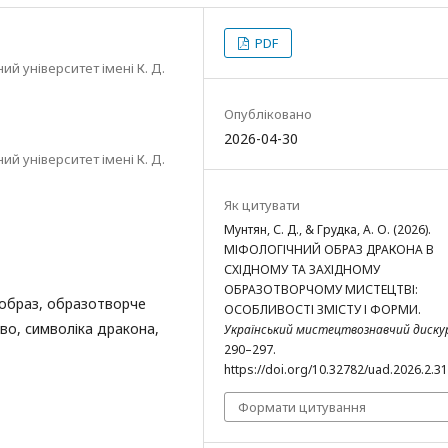
PDF
й університет імені К. Д.
Опубліковано
2026-04-30
й університет імені К. Д.
Як цитувати
Мунтян, С. Д., & Грудка, А. О. (2026).
МІФОЛОГІЧНИЙ ОБРАЗ ДРАКОНА В
СХІДНОМУ ТА ЗАХІДНОМУ
ОБРАЗОТВОРЧОМУ МИСТЕЦТВІ:
 образ, образотворче
ОСОБЛИВОСТІ ЗМІСТУ І ФОРМИ.
во, символіка дракона,
Український мистецтвознавчий диску
290–297.
https://doi.org/10.32782/uad.2026.2.31
Формати цитування