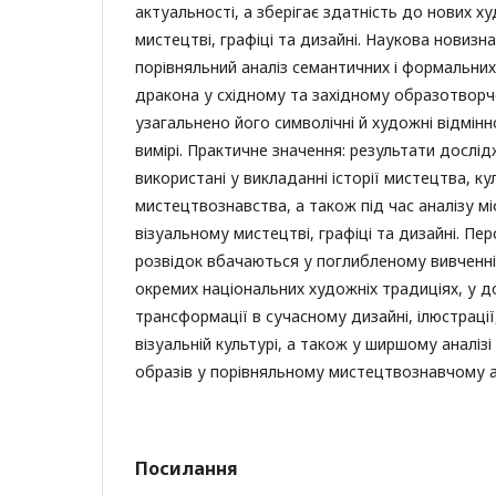
актуальності, а зберігає здатність до нових х
мистецтві, графіці та дизайні. Наукова новизна
порівняльний аналіз семантичних і формальни
дракона у східному та західному образотворч
узагальнено його символічні й художні відмінн
вимірі. Практичне значення: результати досл
використані у викладанні історії мистецтва, ку
мистецтвознавства, а також під час аналізу мі
візуальному мистецтві, графіці та дизайні. П
розвідок вбачаються у поглибленому вивченні
окремих національних художніх традиціях, у д
трансформації в сучасному дизайні, ілюстрації
візуальній культурі, а також у ширшому аналізі
образів у порівняльному мистецтвознавчому а
Посилання