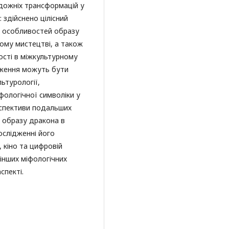
удожніх трансформацій у
: здійснено цілісний
х особливостей образу
ому мистецтві, а також
ості в міжкультурному
ідження можуть бути
льтурології,
фологічної символіки у
ерспективи подальших
 образу дракона в
ослідженні його
, кіно та цифровій
 інших міфологічних
спекті.