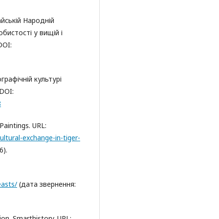
йській Народній
бистості у вищій і
DOI:
графічній культурі
 DOI:
8
Paintings. URL:
tural-exchange-in-tiger-
6).
easts/
(дата звернення:
ion. Smarthistory. URL: