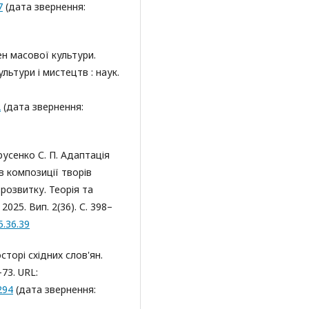
7
(дата звернення:
ен масової культури.
льтури і мистецтв : наук.
2
(дата звернення:
врусенко С. П. Адаптація
в композиції творів
розвитку. Теорія та
025. Вип. 2(36). С. 398–
5.36.39
сторі східних слов'ян.
–73. URL:
294
(дата звернення: