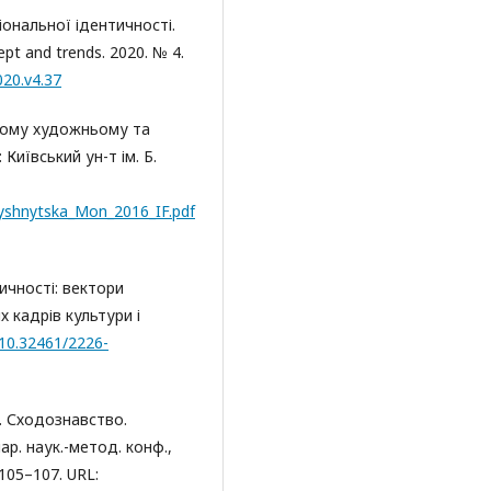
іональної ідентичності.
cept and trends. 2020. № 4.
020.v4.37
сному художньому та
Київський ун-т ім. Б.
_Vyshnytska_Mon_2016_IF.pdf
тичності: вектори
х кадрів культури і
/10.32461/2226-
ї. Сходознавство.
ар. наук.-метод. конф.,
 105–107. URL: