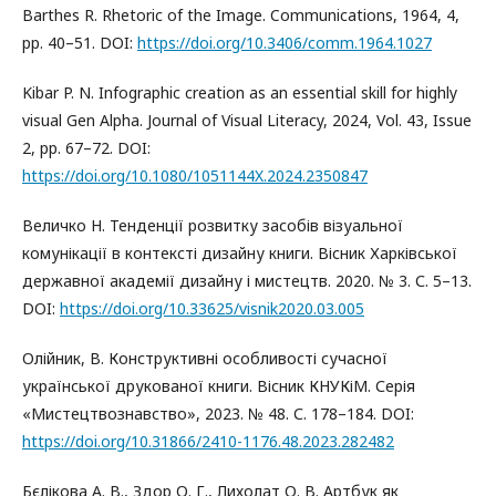
Barthes R. Rhetoric of the Image. Communications, 1964, 4,
рр. 40–51. DOI:
https://doi.org/10.3406/comm.1964.1027
Kibar P. N. Infographic creation as an essential skill for highly
visual Gen Alpha. Journal of Visual Literacy, 2024, Vol. 43, Issue
2, рр. 67–72. DOI:
https://doi.org/10.1080/1051144X.2024.2350847
Величко Н. Тенденції розвитку засобів візуальної
комунікації в контексті дизайну книги. Вісник Харківської
державної академії дизайну і мистецтв. 2020. № 3. С. 5–13.
DOI:
https://doi.org/10.33625/visnik2020.03.005
Олійник, В. Конструктивні особливості сучасної
української друкованої книги. Вісник КНУКіМ. Серія
«Мистецтвознавство», 2023. № 48. С. 178–184. DOI:
https://doi.org/10.31866/2410-1176.48.2023.282482
Бєлікова А. В., Здор О. Г., Лихолат О. В. Артбук як