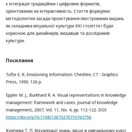
є інтеграція традиційних і цифрових форматів,
орієнтованих на інтерактивність. Стаття формулює
методологічні засади проєктування ілюстрованих видань
як складника візуальної культури ХХІ століття і буде
корисною для дизайнерів, видавців та дослідників
культури.
Посилання
Tufte E. R. Envisioning Information. Cheshire, CT : Graphics
Press, 1990. 126 р.
Eppler M. J., Burkhard R. A. Visual representations in knowledge
management: framework and cases. Journal of knowledge
management, 2007, Vol. 11, No. 4, pp. 112-122. DOI:
https://doi.org/10.1108/13673270710762756
Кунічева Т. П. Візуалізації знань: місце в навчальному курсі