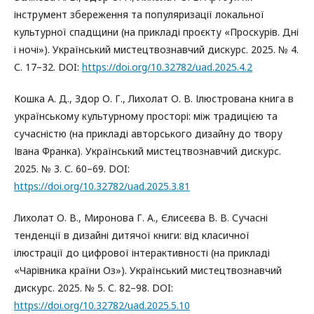
інструмент збереження та популяризації локальної
культурної спадщини (на прикладі проєкту «Проскурів. Дні
і ночі»). Український мистецтвознавчий дискурс. 2025. № 4.
С. 17–32. DOI:
https://doi.org/10.32782/uad.2025.4.2
Кошка А. Д., Здор О. Г., Лихолат О. В. Ілюстрована книга в
українському культурному просторі: між традицією та
сучасністю (на прикладі авторського дизайну до твору
Івана Франка). Український мистецтвознавчий дискурс.
2025. № 3. С. 60–69. DOI:
https://doi.org/10.32782/uad.2025.3.81
Лихолат О. В., Миронова Г. А., Єлисеєва В. В. Сучасні
тенденції в дизайні дитячої книги: від класичної
ілюстрації до цифрової інтерактивності (на прикладі
«Чарівника країни Оз»). Український мистецтвознавчий
дискурс. 2025. № 5. С. 82–98. DOI:
https://doi.org/10.32782/uad.2025.5.10