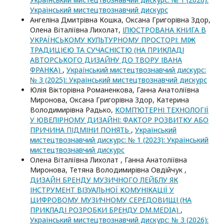
Український мистецтвознавчий дискурс
Ангеліна Дмитрівна Кошка, Оксана Григорівна Здор,
Олена Віталіївна Лихолат,
ІЛЮСТРОВАНА КНИГА В
УКРАЇНСЬКОМУ КУЛЬТУРНОМУ ПРОСТОРІ: МІЖ
ТРАДИЦІЄЮ ТА СУЧАСНІСТЮ (НА ПРИКЛАДІ
АВТОРСЬКОГО ДИЗАЙНУ ДО ТВОРУ ІВАНА
ФРАНКА)
,
Український мистецтвознавчий дискурс:
№ 3 (2025): Український мистецтвознавчий дискурс
Юлія Вікторівна Романенкова, Ганна Анатоліївна
Миронова, Оксана Григорівна Здор, Катерина
Володимирівна Радько,
КОМП’ЮТЕРНІ ТЕХНОЛОГІЇ
У ЮВЕЛІРНОМУ ДИЗАЙНІ: ФАКТОР РОЗВИТКУ АБО
ПРИЧИНА ПІДМІНИ ПОНЯТЬ
,
Український
мистецтвознавчий дискурс: № 1 (2023): Український
мистецтвознавчий дискурс
Олена Віталіївна Лихолат , Ганна Анатоліївна
Миронова, Тетяна Володимирівна Овдійчук ,
ДИЗАЙН БРЕНДУ МУЗИЧНОГО ЛЕЙБЛУ ЯК
ІНСТРУМЕНТ ВІЗУАЛЬНОЇ КОМУНІКАЦІЇ У
ЦИФРОВОМУ МУЗИЧНОМУ СЕРЕДОВИЩІ (НА
ПРИКЛАДІ РОЗРОБКИ БРЕНДУ DM.MEDIA)
,
Український мистецтвознавчий дискурс: № 3 (2026):