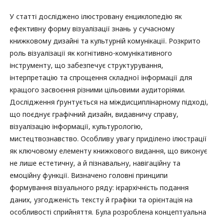
У статті досліджено ілюстровану енциклопедію як
ефективну форму візуалізації знань у сучасному
книжковому дизайні та культурній комунікації. Розкрито
роль візуалізації як когнітивно-комунікативного
інструменту, що забезпечує структурування,
інтерпретацію та спрощення складної інформації для
кращого засвоєння різними цільовими аудиторіями.
Дослідження ґрунтується на міждисциплінарному підході,
що поєднує графічний дизайн, видавничу справу,
візуалізацію інформації, культурологію,
мистецтвознавство. Особливу увагу приділено ілюстрації
як ключовому елементу книжкового видання, що виконує
не лише естетичну, а й пізнавальну, навігаційну та
емоційну функції. Визначено головні принципи
формування візуального ряду: ієрархічність подання
даних, узгодженість тексту й графіки та орієнтація на
особливості сприйняття. Була розроблена концептуальна