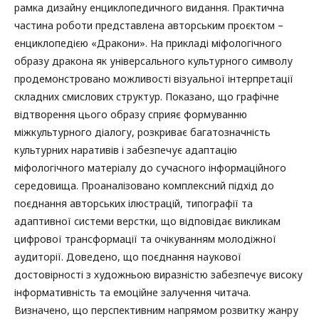
рамка дизайну енциклопедичного видання. Практична
частина роботи представлена авторським проєктом –
енциклопедією «Дракони». На прикладі міфологічного
образу дракона як універсального культурного символу
продемонстровано можливості візуальної інтерпретації
складних смислових структур. Показано, що графічне
відтворення цього образу сприяє формуванню
міжкультурного діалогу, розкриває багатозначність
культурних наративів і забезпечує адаптацію
міфологічного матеріалу до сучасного інформаційного
середовища. Проаналізовано комплексний підхід до
поєднання авторських ілюстрацій, типографії та
адаптивної системи верстки, що відповідає викликам
цифрової трансформації та очікуванням молодіжної
аудиторії. Доведено, що поєднання наукової
достовірності з художньою виразністю забезпечує високу
інформативність та емоційне залучення читача.
Визначено, що перспективним напрямом розвитку жанру