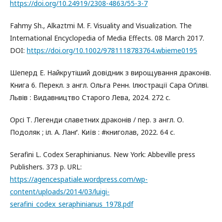
https://doi.org/10.24919/2308-4863/55-3-7
Fahmy Sh., Alkaztmi M. F. Visuality and Visualization. The
International Encyclopedia of Media Effects. 08 March 2017.
DOI:
https://doi.org/10.1002/9781118783764.wbieme0195
Шеперд Е. Найкрутіший довідник з вирощування драконів.
Книга 6. Перекл. з англ. Ольга Ренн. Ілюстрації Сара Оґілві.
Львів : Видавництво Старого Лева, 2024. 272 с.
Орсі Т. Легенди славетних драконів / пер. з англ. О.
Подоляк ; іл. А. Ланґ. Київ : #книголав, 2022. 64 с.
Serafini L. Codex Seraphinianus. New York: Abbeville press
Publishers. 373 p. URL:
https://agencespatiale.wordpress.com/wp-
content/uploads/2014/03/luigi-
serafini_codex_seraphinianus_1978.pdf