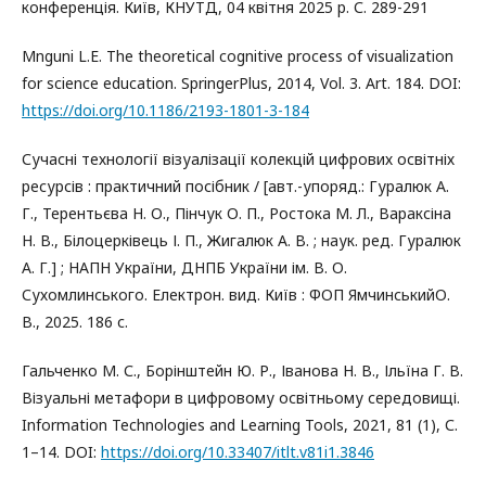
конференція. Київ, КНУТД, 04 квітня 2025 р. С. 289-291
Mnguni L.E. The theoretical cognitive process of visualization
for science education. SpringerPlus, 2014, Vol. 3. Art. 184. DOI:
https://doi.org/10.1186/2193-1801-3-184
Сучасні технології візуалізації колекцій цифрових освітніх
ресурсів : практичний посібник / [авт.-упоряд.: Гуралюк А.
Г., Терентьєва Н. О., Пінчук О. П., Ростока М. Л., Вараксіна
Н. В., Білоцерківець І. П., Жигалюк А. В. ; наук. ред. Гуралюк
А. Г.] ; НАПН України, ДНПБ України ім. В. О.
Сухомлинського. Електрон. вид. Київ : ФОП ЯмчинськийО.
В., 2025. 186 с.
Гальченко М. С., Борінштейн Ю. Р., Іванова Н. В., Ільїна Г. В.
Візуальні метафори в цифровому освітньому середовищі.
Information Technologies and Learning Tools, 2021, 81 (1), С.
1–14. DOI:
https://doi.org/10.33407/itlt.v81i1.3846