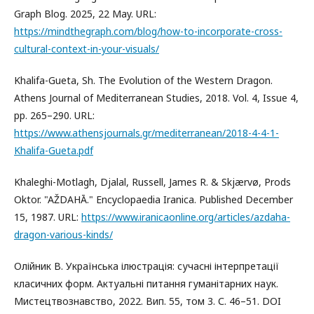
Graph Blog. 2025, 22 May. URL:
https://mindthegraph.com/blog/how-to-incorporate-cross-
cultural-context-in-your-visuals/
Khalifa-Gueta, Sh. The Evolution of the Western Dragon.
Athens Journal of Mediterranean Studies, 2018. Vol. 4, Issue 4,
рр. 265–290. URL:
https://www.athensjournals.gr/mediterranean/2018-4-4-1-
Khalifa-Gueta.pdf
Khaleghi-Motlagh, Djalal, Russell, James R. & Skjærvø, Prods
Oktor. "AŽDAHĀ." Encyclopaedia Iranica. Published December
15, 1987. URL:
https://www.iranicaonline.org/articles/azdaha-
dragon-various-kinds/
Олійник В. Українська ілюстрація: сучасні інтерпретації
класичних форм. Актуальні питання гуманітарних наук.
Мистецтвознавство, 2022. Вип. 55, том 3. С. 46–51. DOI