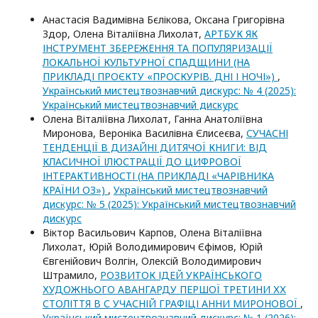
Анастасія Вадимівна Бєлікова, Оксана Григорівна
Здор, Олена Віталіївна Лихолат,
АРТБУК ЯК
ІНСТРУМЕНТ ЗБЕРЕЖЕННЯ ТА ПОПУЛЯРИЗАЦІЇ
ЛОКАЛЬНОЇ КУЛЬТУРНОЇ СПАДЩИНИ (НА
ПРИКЛАДІ ПРОЄКТУ «ПРОСКУРІВ. ДНІ І НОЧІ»)
,
Український мистецтвознавчий дискурс: № 4 (2025):
Український мистецтвознавчий дискурс
Олена Віталіївна Лихолат, Ганна Анатоліївна
Миронова, Вероніка Василівна Єлисеєва,
СУЧАСНІ
ТЕНДЕНЦІЇ В ДИЗАЙНІ ДИТЯЧОЇ КНИГИ: ВІД
КЛАСИЧНОЇ ІЛЮСТРАЦІЇ ДО ЦИФРОВОЇ
ІНТЕРАКТИВНОСТІ (НА ПРИКЛАДІ «ЧАРІВНИКА
КРАЇНИ ОЗ»)
,
Український мистецтвознавчий
дискурс: № 5 (2025): Український мистецтвознавчий
дискурс
Віктор Васильович Карпов, Олена Віталіївна
Лихолат, Юрій Володимирович Єфімов, Юрій
Євгенійович Волгін, Олексій Володимирович
Штрамило,
РОЗВИТОК ІДЕЙ УКРАЇНСЬКОГО
ХУДОЖНЬОГО АВАНГАРДУ ПЕРШОЇ ТРЕТИНИ ХХ
СТОЛІТТЯ В С УЧАСНІЙ ГРАФІЦІ АННИ МИРОНОВОЇ
,
Український мистецтвознавчий дискурс: № 1 (2026):