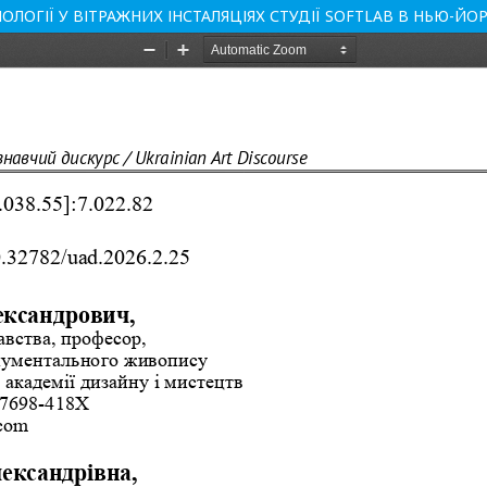
НОЛОГІЇ У ВІТРАЖНИХ ІНСТАЛЯЦІЯХ СТУДІЇ SOFTLAB В НЬЮ-ЙО