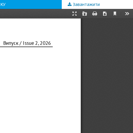
РКУ
Завантажити