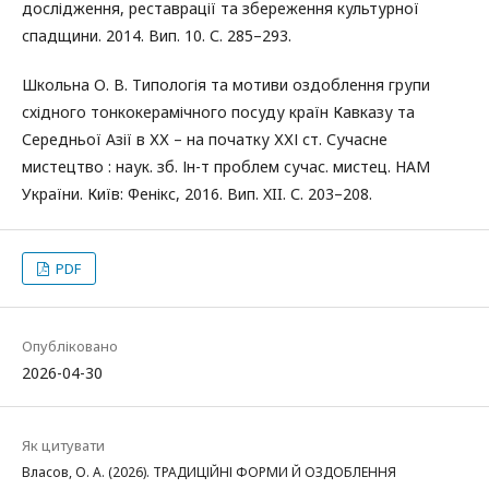
дослідження, реставрації та збереження культурної
спадщини. 2014. Вип. 10. С. 285–293.
Школьна О. В. Типологія та мотиви оздоблення групи
східного тонкокерамічного посуду країн Кавказу та
Середньої Азії в ХХ – на початку ХХІ ст. Сучасне
мистецтво : наук. зб. Ін-т проблем сучас. мистец. НАМ
України. Київ: Фенікс, 2016. Вип. XII. С. 203–208.
PDF
Опубліковано
2026-04-30
Як цитувати
Власов, О. А. (2026). ТРАДИЦІЙНІ ФОРМИ Й ОЗДОБЛЕННЯ