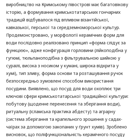
виробництво на Кримському півострові має багатовікову
історію, а формування кримськотатарських гончарних
традицій відбувалося під впливом візантійської,
кавказької, перської та середземноморської культур.
Продемонстровано, у морфології керамічних форм для
води послідовно реалізовано принцип «форма слідує за
функцією», адже конфігурація горловини (лійкоподібна у
гугюмі, тюльпаноподібна з фільтрувальною шийкою у
сураілі, висока з носиком у кумані, широка відкрита у
хумі), тип зливу, форма основи та розташування ручок
безпосередньо зумовлені способом використання
посудини. Виявлено, що посуд для води охоплює три
ключові сфери кримськотатарської традиційної культури:
побутову (щоденне перенесення та зберігання води),
ритуальну (ісламська практика абдесту) та аграрну
(система зберігання та крапельного зрошення у садах-
чаїрах за допомогою закопаних у ґрунт хумів). Зроблено
висновок, що поліфункціональність керамічного посуду