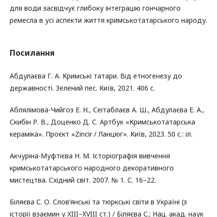
для води засвідчує глибоку інтеграцію гончарного
ремесла в усі аспекти життя кримськотатарського народу.
Посилання
Абдулаєва Г. А. Кримські татари. Від етногенезу до
державності. Зелений пес. Київ, 2021. 406 с.
Аблялімова-Чийгоз Е. Н., Сеітаблаєв А. Ш., Абдулаєва Е. А.,
Скибін Р. В., Доценко Д. С. Артбук «Кримськотатарська
кераміка». Проєкт «Zincir / Ланцюг». Київ, 2023. 50 с.: іл.
Акчуріна-Муфтієва Н. М. Історіографія вивчення
кримськотатарського народного декоративного
мистецтва. Східний світ. 2007. № 1. С. 16–22.
Біляєва С. О. Слов’янські та тюркські світи в Україні (з
історії взаємин у XIII–XVIII ст.) / Біляєва С.; Нац. акад. наук