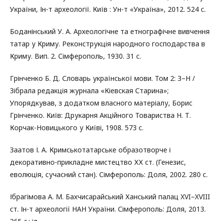
України, Ін-т археології. Київ : Ун-т «Україна», 2012. 524 c.
Боданінський У. А. Археологічне та етнографічне вивчення
татар у Криму. Реконструкція народного господарства в
Криму. Вип. 2. Сімферополь, 1930. 31 с.
Грінченко Б. Д. Словарь української мови. Том 2: З–Н /
Зібрала редакція журнала «Кіевская Старина»;
Упорядкував, з додатком власного матеріалу, Борис
Грінченко. Київ: Друкарня Акційного Товариства Н. Т.
Корчак-Новицького у Київі, 1908. 573 с.
Заатов І. А. Кримськотатарське образотворче і
декоративно-прикладне мистецтво ХХ ст. (Генезис,
еволюція, сучасний стан). Сімферополь: Доля, 2002. 280 с.
Ібрагімова А. М. Бахчисарайський Ханський палац XVI–XVIII
ст. Ін-т археології НАН України. Сімферополь: Доля, 2013.