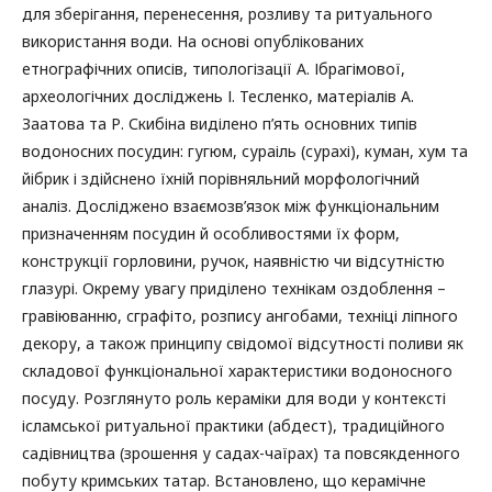
для зберігання, перенесення, розливу та ритуального
використання води. На основі опублікованих
етнографічних описів, типологізації А. Ібрагімової,
археологічних досліджень І. Тесленко, матеріалів А.
Заатова та Р. Скибіна виділено п’ять основних типів
водоносних посудин: гугюм, сураіль (сурахі), куман, хум та
йібрик і здійснено їхній порівняльний морфологічний
аналіз. Досліджено взаємозв’язок між функціональним
призначенням посудин й особливостями їх форм,
конструкції горловини, ручок, наявністю чи відсутністю
глазурі. Окрему увагу приділено технікам оздоблення –
гравіюванню, сграфіто, розпису ангобами, техніці ліпного
декору, а також принципу свідомої відсутності поливи як
складової функціональної характеристики водоносного
посуду. Розглянуто роль кераміки для води у контексті
ісламської ритуальної практики (абдест), традиційного
садівництва (зрошення у садах-чаїрах) та повсякденного
побуту кримських татар. Встановлено, що керамічне