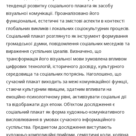
тенденції розвитку соціального плаката як засобу
візуальної комунікації. Проаналізовано його
функціональні, естетичні та змістові аспекти в контексті
глобальних викликів і локальних соціокультурних процесів.
Соціальний плакат розглянуто як інструмент формування
громадської думки, повідомлення соціальних меседжів та
вираження суспільних ідеалів. Визначено, що
трансформація його візуальної мови зумовлена впливом
цифрових технологій, історичного досвіду, культурного
середовища та соціальних потрясінь. Наголошено, що
сучасний плакат виходить за межі комунікаційної функції,
стаючи культурним явищем, здатним впливати на
емоційно-психологічному рівні, активізувати соціальні дії
та відображати дух епохи. Об’єктом дослідження є
соціальний плакат як форма художньо-комунікативного
висловлювання в умовах сучасного інформаційного
суспільства. Предметом дослідження виступають
художньо-композиційні прийоми, семіотичні коди, колірна