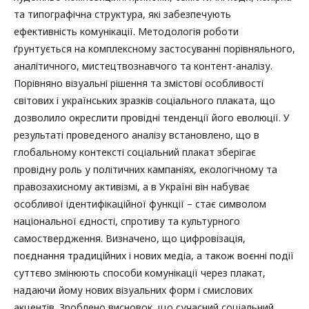
та типографічна структура, які забезпечують
ефективність комунікації. Методологія роботи
ґрунтується на комплексному застосуванні порівняльного,
аналітичного, мистецтвознавчого та контент-аналізу.
Порівняно візуальні рішення та змістові особливості
світових і українських зразків соціального плаката, що
дозволило окреслити провідні тенденції його еволюції. У
результаті проведеного аналізу встановлено, що в
глобальному контексті соціальний плакат зберігає
провідну роль у політичних кампаніях, екологічному та
правозахисному активізмі, а в Україні він набуває
особливої ідентифікаційної функції – стає символом
національної єдності, спротиву та культурного
самоствердження. Визначено, що цифровізація,
поєднання традиційних і нових медіа, а також воєнні події
суттєво змінюють способи комунікації через плакат,
надаючи йому нових візуальних форм і смислових
акцентів. Зроблено висновок, що сучасний соціальний