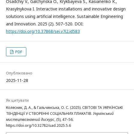
Osadchiy V., Galchynska O., Krykbayeva S., Kasianenko K.,
Krasylnykova I. Interactive installations and innovative design
solutions using artificial intelligence. Sustainable Engineering
and Innovation. 2025 (2). 507–520. DOI:
https://doi.org/10.37868/sei.v7i2.id583
PDF
Опубліковано
2025-11-28
Як цитувати
Колесник, Д. А., & Гальчинська, О. С. (2025). СВІТОВІ ТА УКРАЇНСЬКІ
ТЕНДЕНЦІЇ У СТВОРЕННІ СОЦІАЛЬНИХ ПЛАКАТІВ.
Український
мистецтвознавчий дискурс
, (5), 47–56.
https://doi.org/10.32782/uad.2025.5.6