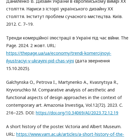
Даниленко В. Дизайн України в європейському вимірі ХХ
століття. Нариси з історії українського дизайну ХХ
століття. Інститут проблем сучасного мистецтва. Київ.
2012. С. 7–19.
Тренди комерційної ілюстрації в Україні під час війни. The
Page. 2024. 2 жовт. URL:
https://thepage.ua/ua/economy/trendi-komercijnoyi-
ilyustraciyi-v-ukrayini-pid-chas-vijni
(дата звернення
15.10.2025).
Galchynska O., Petrova I., Martynenko A., Kvasnytsya R.,
Kryvoruchko M. Comparative analysis of aesthetic and
functional aspects of design approaches in the context of
contemporary art. Amazonia Investiga, Vol.12(72). 2023. С.
216–225. DOI:
https://doi.org/10.34069/AI/2023.72.12.19
A short history of the poster. Victoria and Albert Museum.
URL:
https://www.vam.ac.uk/articles/a-short-history-of-the-