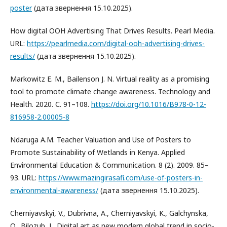
poster
(дата звернення 15.10.2025).
How digital OOH Advertising That Drives Results. Pearl Media.
URL:
https://pearlmedia.com/digital-ooh-advertising-drives-
results/
(дата звернення 15.10.2025).
Markowitz E. M., Bailenson J. N. Virtual reality as a promising
tool to promote climate change awareness. Technology and
Health. 2020. С. 91–108.
https://doi.org/10.1016/B978-0-12-
816958-2.00005-8
Ndaruga A.M. Teacher Valuation and Use of Posters to
Promote Sustainability of Wetlands in Kenya. Applied
Environmental Education & Communication. 8 (2). 2009. 85–
93. URL:
https://www.mazingirasafi.com/use-of-posters-in-
environmental-awareness/
(дата звернення 15.10.2025).
Cherniyavskyi, V., Dubrivna, A., Cherniyavskyi, K., Galchynska,
O., Bilozub, L. Digital art as new modern global trend in socio-