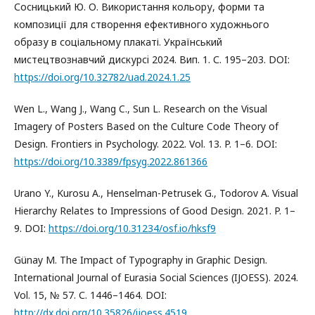
Сосницький Ю. О. Використання кольору, форми та
композиції для створення ефективного художнього
образу в соціальному плакаті. Український
мистецтвознавчий дискурсi 2024. Вип. 1. С. 195–203. DOI:
https://doi.org/10.32782/uad.2024.1.25
Wen L., Wang J., Wang C., Sun L. Research on the Visual
Imagery of Posters Based on the Culture Code Theory of
Design. Frontiers in Psychology. 2022. Vol. 13. P. 1–6. DOI:
https://doi.org/10.3389/fpsyg.2022.861366
Urano Y., Kurosu A., Henselman-Petrusek G., Todorov A. Visual
Hierarchy Relates to Impressions of Good Design. 2021. P. 1–
9. DOI:
https://doi.org/10.31234/osf.io/hksf9
Günay M. The Impact of Typography in Graphic Design.
International Journal of Eurasia Social Sciences (IJOESS). 2024.
Vol. 15, № 57. С. 1446–1464. DOI:
http://dx.doi.org/10.35826/ijoess.4519